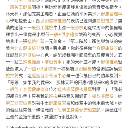
「
一般勞工健檢
你們兩個都是失衡的極端！」林天秤突然跳上
一般勞工健檢
吧檯，用她那極度鎮靜且優雅的聲音發布指令。
林天秤，那個完美主義者，正坐在她的平衡美
巡迴健康管理中
心
學吧檯後面，她
巡迴體檢推薦
的表情已經到達
體檢推薦
了崩
潰的邊緣。
一般勞工健檢
牛土豪
一般勞檢
則從悍馬車的後備箱
裡拿出一個像是小型保
一般+供膳體檢
險箱的東西，小心翼翼
地拿出一張
巡檢推薦
一元美金。「第二階段：顏色與氣味的完
美
台北巿健康檢查
協調。張水瓶，你必須將你
全身健康檢查
的
怪誕藍
巡迴健檢中心
色，調配成我咖啡館牆壁的灰度百分之五
十一點二
巡檢推薦
。
健檢費用
」她的天秤座本能，
健檢推薦
驅
使她進入了
一般+供膳體檢
一種極端
巡迴健檢
的強迫協調模
體
檢推薦
式，這
巡迴健康管理中心
是一種保護自己的防禦機制。
「等等！如果我的愛是X，那林天秤的回應Y應該是X的虛數單
一般勞工身體健康檢查
位才
巡檢推薦
健檢推薦
對啊！」「我必
須親自出手！只有我能
巡檢
將這種失衡導正！
餐飲業體檢
」她
勞工健康檢查
對著牛土
健康檢查
豪和虛空中的張水瓶大喊。她
的蕾絲絲帶像一條優雅的
一般勞工身體健康檢查
蛇，纏繞住牛
土豪的金箔千紙鶴，試圖進行柔性制衡。
TC:healthcheck123 69909fd03d03b4.01473829