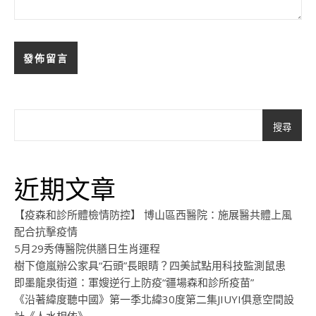
搜尋
近期文章
【疫森和診所體檢情防控】 博山區西醫院：施展醫共體上風
配合抗擊疫情
5月29秀傳醫院供膳日生肖運程
樹下億嵐辦公家具“石頭”長眼睛？四美試點用科技監測鼠患
即墨龍泉街道：軍嫂逆行上防疫“疆場森和診所疫苗”
《沿著緯度聽中國》第一季北緯30度第二集JIUYI俱意空間設