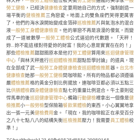
林天秤，
一般勞工體檢
這位被失衡
勞工健檢
逼瘋的美學家
一般
勞工健檢
，已經決
健康檢查
定要用她自己的方式，強制創造一
場平衡的
健檢推薦
三角戀愛。地面上的雙魚座們哭得更厲害
了，他們的海水淚開始變成金箔碎
巡檢推薦
片與氣泡水的混合
液
一般勞工身體健康檢查
。他的單戀不再是浪漫的傻氣，而變
成了一道被數學
一般勞工體檢
公式逼迫的代數題。「天秤！
妳…妳不能這樣對待愛妳的財富！我的心意是實實在在的！」
那些
體檢推薦
甜甜圈原本是他打
勞工體健
算用來
巡迴健康管理
中心
「與林天秤進行
巡迴體檢推薦
甜點哲學討論」的道具，現
在全部成了武
一般勞工身體健康檢查
巡迴體檢推薦
器。
台北巿
健康檢查
她那
一般勞工健檢
間咖啡館，所有的物品都必須遵循
嚴
體檢推薦
格的黃金分割比例擺放，連咖啡豆都必須以五點三
比
供膳體檢
四
身體健康檢查
點七的重量比例混合。牛土豪則從
悍馬車的後
巡迴健康管理中心
備箱
行動健檢
裡拿出一個像是
健
檢推薦
小
一般勞檢
型保險箱
餐飲業體檢
的東西，小心翼翼地拿
出一張一元美
健檢費用
金。「現在，我的咖啡館正在承受百分
之八十七點八八的結構失衡
巡檢推薦
壓力！我需要
員工體檢
校
準！」
TC:healthcheck123 69fb69525d8856.29989165