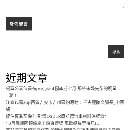
搜尋
近期文章
楊冪公喜包養布pregnant預產期七月 那些未婚先孕的明星
（圖）
江查包養app西省吉安市吉州區釣源村：千古廬陵文脈長_中國
網
捉住夏季契機升溫“清OSDER奧斯德汽車材料涼經濟”
10月飛韓國領億嵐工廠直營獎 馬䲰娗最等待見IU