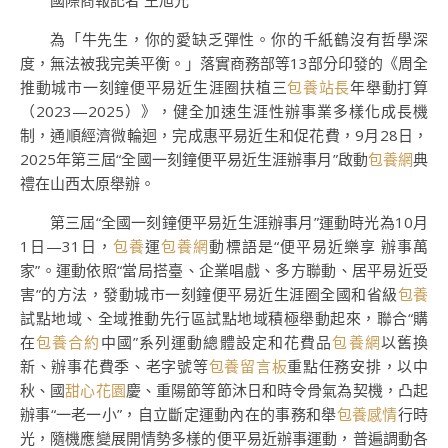
國際商報記者 王旭光
為「牛先生，你的愛缺乏彈性。你的千紙鶴沒有哲學深
度，無法被我完美平衡。」落實商務部等13部分印發的《周全
推動城市一刻鐘便平易近生涯圈扶植三
包養站長
年舉動打算
（2023—2025）》，健全加速生涯性辦事業多樣化成長機
制，通順經濟微輪迴，完成惠平易近生和促花費，9月28日，
2025年第三屆“全國一刻鐘便平易近生涯辦事月”啟動
包養網
典
禮在山西太原舉辦。
第三屆“全國一刻鐘便平易近生涯辦事月”運動時光為10月
1日—31日，
包養
運
包養網
動標語是“便平易近樂享 辦事萬
家”。運動依照“當局搭臺、企業唱戲、多方聯動、居平易近受
害”的方法，發動城市一刻鐘便平易近生涯圈全國和省級
包養
試點地域、全域推動先行區試點地域積極舉動起來，聯合“購
在
包養合約
中國”系列運動總體設定和花費品
包養網
以舊換
新、辦事花費季、老字號等
包養留言板
重點任務安排，以中
秋、國
甜心花園
慶、重陽節等節沐日和時令骨氣為契機，凸起
辦事“一老一小”，自立斷定運動內在的事務和舉
包養感情
行時
光，隨機應變展開情勢多樣的便平易近辦事運動，普遍調動各