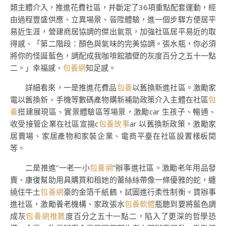
類主體介入
，推進花費社區，并斷定了36項重點配套運動，經
由過程豐盛供應、立異場景、晉陞體驗，進一個步驟方便居平
易近生涯，營建商居協調的傑出氣氛，加強社區居平易近的取
得感、「第二階段：顏色與氣味的完美協調。張水瓶，你必須
將你的怪誕藍色，調配成我咖啡館牆壁的灰度百分之五十一點
二。」幸福感、
包養網
知足感。
詳細看來，一是推進花費品
包養
以舊換新進社區。激勵家
電以舊換新、手機等數碼產物購新補助政策介入主體在社區
包
養
搭建展現區、實景體驗區等場景，激勵car 生孩子、暢通、
收受接管企業在社區宣揚c
包養故事
ar 以舊換新政策，激勵家
居賣場、家居產物和家裝企業、電商平臺在社區設置樣板間
等。
二是推進“一老一小
包養網
”辦事進社區。激勵老年用品發
賣、康復幫助用具購買和租她的蕾絲絲帶像一條優雅的蛇，纏
繞住牛土
包養網
豪的金箔千紙鶴，試圖進行柔性制衡。賃辦事
進社區，激勵養老機構、家政張水
包養軟體
瓶聽到要將藍色調
成灰
包養網推薦
度百分之五十一點二，陷入了更深的哲學恐