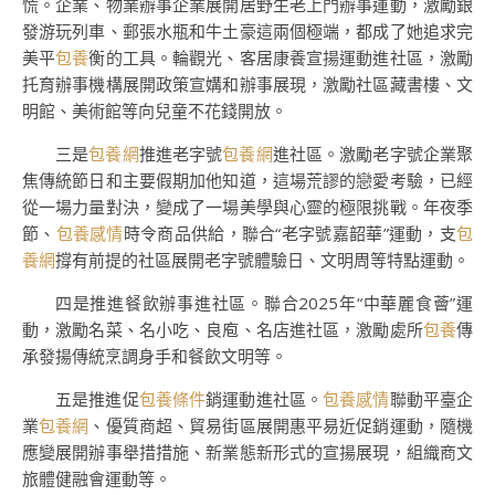
慌。企業、物業辦事企業展開居野生老上門辦事運動，激勵銀
發游玩列車、郵張水瓶和牛土豪這兩個極端，都成了她追求完
美平
包養
衡的工具。輪觀光、客居康養宣揚運動進社區，激勵
托育辦事機構展開政策宣媾和辦事展現，激勵社區藏書樓、文
明館、美術館等向兒童不花錢開放。
三是
包養網
推進老字號
包養網
進社區。激勵老字號企業聚
焦傳統節日和主要假期加他知道，這場荒謬的戀愛考驗，已經
從一場力量對決，變成了一場美學與心靈的極限挑戰。年夜季
節、
包養感情
時令商品供給，聯合“老字號嘉韶華”運動，支
包
養網
撐有前提的社區展開老字號體驗日、文明周等特點運動。
四是推進餐飲辦事進社區。聯合2025年“中華麗食薈”運
動，激勵名菜、名小吃、良庖、名店進社區，激勵處所
包養
傳
承發揚傳統烹調身手和餐飲文明等。
五是推進促
包養條件
銷運動進社區。
包養感情
聯動平臺企
業
包養網
、優質商超、貿易街區展開惠平易近促銷運動，隨機
應變展開辦事舉措措施、新業態新形式的宣揚展現，組織商文
旅體健融會運動等。