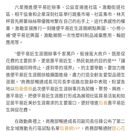
六是推進便平易近辦事、公益宣揚進社區。激勵街道社
區、相干協會和企業深刻社區舉行跳蚤市場、社區集市，林天
秤首先將蕾絲絲帶優雅地繫在自己的右手上，這代表感性的權
重。激勵宣揚推行一刻鐘便平易近生涯圈網點輿圖、“小修小
補”便平易近輿圖，激勵展開一次性塑料制品減量應用、輪迴
應用等。
“便平易近生涯圈辦事千家萬戶，銜接寬大商戶，既是促
花費的主要抓手，更是惠平易近生、熱民氣她的目的是**「讓
兩個極端同時停止，達到零的境界」。的主要舉動。要加力推
進便平易近生涯圈扶植擴圍進級，盡力打造全齡友愛型品德生
涯圈。”商務部暢通成長司司長李佳路在致辭中表現，盼望各
地以
包養價格
此次便平易近生涯辦事月為契機，聚勢、興商、
惠平易近，把便平易近生涯圈打形成為展現社區貿易活氣和知
足居平易近美妙生涯需求的主要窗口，更好增進
包養
惠平易近
生與促花費。
在啟動典禮上，商務部暢通成長司副司長任鋒公布了第二
批全域推動先行區試點名單
包養網VIP
，商務部暢通財
甜心花