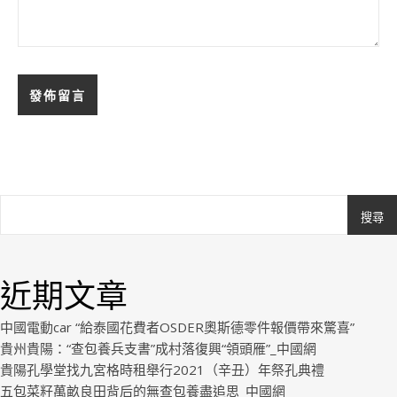
搜尋
Ashe
由
WP
近期文章
Royal
.
中國電動car “給泰國花費者OSDER奧斯德零件報價帶來驚喜”
貴州貴陽：“查包養兵支書”成村落復興“領頭雁”_中國網
貴陽孔學堂找九宮格時租舉行2021（辛丑）年祭孔典禮
五包菜籽萬畝良田背后的無查包養盡追思_中國網