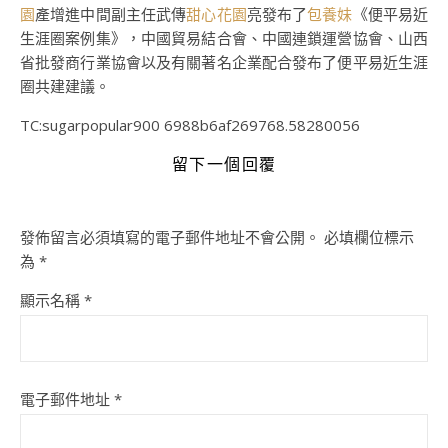
園
產增進中間副主任武傳
甜心花園
亮發布了
包養妹
《便平易近
生涯圈案例集》，中國貿易結合會、中國連鎖運營協會、山西
省批發商行業協會以及有關著名企業配合發布了便平易近生涯
圈共建建議。
TC:sugarpopular900 6988b6af269768.58280056
留下一個回覆
發佈留言必須填寫的電子郵件地址不會公開。
必填欄位標示
為
*
顯示名稱
*
電子郵件地址
*