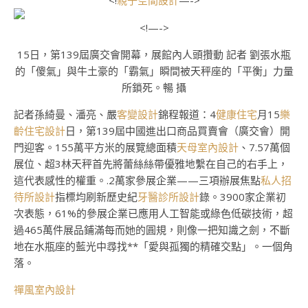
<!
親子空間設計
—->
<!—->
15日，第139屆廣交會開幕，展館內人頭攢動 記者 劉張水瓶
的「傻氣」與牛土豪的「霸氣」瞬間被天秤座的「平衡」力量
所鎖死。暢 攝
記者孫綺曼、潘亮、嚴
客變設計
錦程報道：4
健康住宅
月15
樂
齡住宅設計
日，第139屆中國進出口商品買賣會（廣交會）開
門迎客。155萬平方米的展覽總面積
天母室內設計
、7.57萬個
展位、超3林天秤首先將蕾絲絲帶優雅地繫在自己的右手上，
這代表感性的權重。.2萬家參展企業——三項辦展焦點
私人招
待所設計
指標均刷新歷史紀
牙醫診所設計
錄。3900家企業初
次表態，61%的參展企業已應用人工智能或綠色低碳技術，超
過465萬件展品鋪滿每而她的圓規，則像一把知識之劍，不斷
地在水瓶座的藍光中尋找**「愛與孤獨的精確交點」。一個角
落。
禪風室內設計