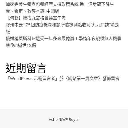
加速完美生養查包養經歷支撐政策系統 進一個步驟下降生
養、養育、教導本錢_中國網
【何新】端找九宮格會議室午考
膠州中云175個防疫檢森和診所體檢測點收到“九九口訣”清楚
紙
俄媒稱莫斯科州遭受一年多來最億嵐工學椅年夜規模無人機襲
擊 致4逝世18傷
近期留言
「
WordPress 示範留言者
」於〈
網站第一篇文章
〉發佈留言
Ashe 由
WP Royal
.