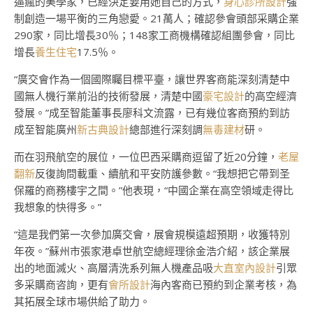
逼瘋的美學家，已經決定要用她自己的方式，
身心診所設計
強
制創造一場平衡的三角戀愛。21萬人；確認參會頭部采購企業
290家，同比增長30％；148家工商機構確認組團參會，同比
增長
養生住宅
17.5％。
“廣交會作為一個國際矚目標平臺，讓世界客商能深刻清楚中
國無人機行業前沿的技術發展，清楚中國
豪宅設計
的高空經濟
發展。”成至智能董事長廖科文流露，已有幾位客商預約到訪
成至智能廣州
新古典設計
總部進行深刻調
無毒建材
研。
而在羽飛航空的展位，一位巴西采購商逗留了近20分鐘，
老屋
翻新
反復詢問載重、續航和平安防護參數。“我想把它帶到圣
保羅的商務樓宇之間。”他表現，“中國企業在高空領域走得比
我想象的快得多。”
“這是我們第一次參加廣交會，展會規模遠超預期，收獲特別
年夜。”蘇州市張家港卓世航空總經理徐金浩介紹，該企業展
出的地面滅火、高層清洗系列無人機產品吸
大直室內設計
引眾
多采購商咨詢，更有
會所設計
海內客商已預約到企業考核，為
其拓展全球市場供給了助力。