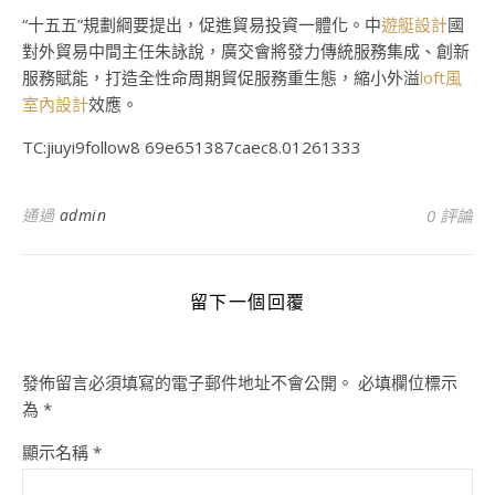
“十五五”規劃綱要提出，促進貿易投資一體化。中
遊艇設計
國
對外貿易中間主任朱詠說，廣交會將發力傳統服務集成、創新
服務賦能，打造全性命周期貿促服務重生態，縮小外溢
loft風
室內設計
效應。
TC:jiuyi9follow8 69e651387caec8.01261333
通過
admin
0 評論
留下一個回覆
發佈留言必須填寫的電子郵件地址不會公開。
必填欄位標示
為
*
顯示名稱
*