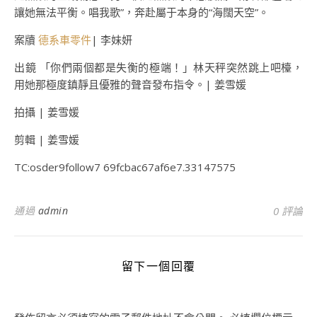
讓她無法平衡。唱我歌”，奔赴屬于本身的“海闊天空”。
案牘
德系車零件
| 李妹妍
出鏡 「你們兩個都是失衡的極端！」林天秤突然跳上吧檯，
用她那極度鎮靜且優雅的聲音發布指令。| 姜雪媛
拍攝 | 姜雪媛
剪輯 | 姜雪媛
TC:osder9follow7 69fcbac67af6e7.33147575
通過
admin
0 評論
留下一個回覆