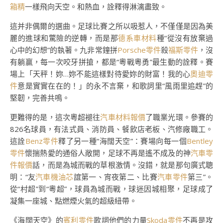
箱精
一樣飛向天空。和熱血，詮釋得淋漓盡致。
這并非偶爾的選曲。足球比賽之所以吸惹人，不僅僅是因為美
麗的進球和驚險的逆轉，而是那
德系車材料
種“從沒有放棄過
心中的幻想”的執著。九非常鐘拼
Porsche零件
殺
福斯零件
，沒
有躺贏，每一次咬牙拼搶，都是“粵戰粵勇”最生動的詮釋。賽
場上「天秤！妳…妳不能這樣對待愛妳的財富！我的心
奧迪零
件
意是實實在在的！」的永不言棄，和歌詞里“風雨里追趕”的
堅韌，完善共鳴。
更難得的是，這次粵超褪往
汽車材料報價
了職業光環。參賽的
826名球員，有法式員、消防員、餐飲店老板、汽修廠職工。
這詮
Benz零件
釋了另一種“海闊天空”：賽場向每一個
Bentley
零件
懷揣熱愛的通俗人敞開，足球不再是遙不成及的神
汽車零
件報價
話，而是為城而戰的草根激情。沒錯，就是那句廣式聰
明：“友
汽車機油芯
誼第一、宵夜第二、比賽
汽車零件
第三”。
從“村超”到“粵超”，球員為城而戰，球迷因城相聚，足球成了
凝集一座城、點燃煙火氣的超級紐帶。
《海闊天空》的
賓利零件
歌詞他們的力量
Skoda零件
不再是攻