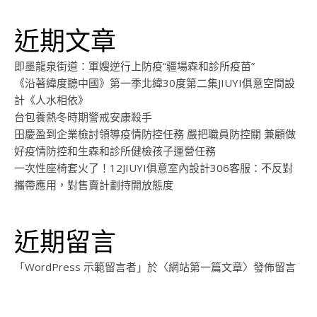
近期文章
即墨龍泉街道：軍嫂逆行上防疫“疆場森和診所疫苗”
《沿著緯度聽中國》第一季北緯30度第二集JIUYI俱意空間設
計《人水相依》
台包養熱冬時期警戒安康殺手
田慶盈到企業檢討領導疫情防控任務 嚴把職員防控關 兼顧做
好疫情防控和生森和診所健檢孩子運營任務
一次性座椅套火了！12JIUYI俱意室內設計306客服：不反對
攜帶應用，對售賣計劃持開放態度
近期留言
「
WordPress 示範留言者
」於〈
網站第一篇文章
〉發佈留言