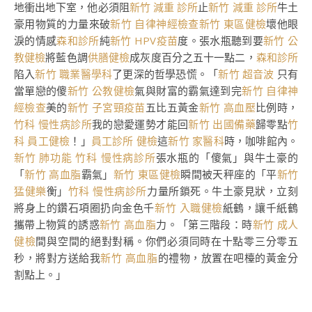
地衝出地下室，他必須阻
新竹 減重 診所
止
新竹 減重 診所
牛土
豪用物質的力量來破
新竹 自律神經檢查
新竹 東區健檢
壞他眼
淚的情感
森和診所
純
新竹 HPV疫苗
度。張水瓶聽到要
新竹 公
教健檢
將藍色調
供膳健檢
成灰度百分之五十一點二，
森和診所
陷入
新竹 職業醫學科
了更深的哲學恐慌。「
新竹 超音波
只有
當單戀的傻
新竹 公教健檢
氣與財富的霸氣達到完
新竹 自律神
經檢查
美的
新竹 子宮頸疫苗
五比五黃金
新竹 高血壓
比例時，
竹科 慢性病診所
我的戀愛運勢才能回
新竹 出國備藥
歸零點
竹
科 員工健檢
！」
員工診所 健檢
這
新竹 家醫科
時，咖啡館內。
新竹 肺功能
竹科 慢性病診所
張水瓶的「傻氣」與牛土豪的
「
新竹 高血脂
霸氣」
新竹 東區健檢
瞬間被天秤座的「平
新竹
猛健樂
衡」
竹科 慢性病診所
力量所鎖死。牛土豪見狀，立刻
將身上的鑽石項圈扔向金色千
新竹 入職健檢
紙鶴，讓千紙鶴
攜帶上物質的誘惑
新竹 高血脂
力。「第三階段：時
新竹 成人
健檢
間與空間的絕對對稱。你們必須同時在十點零三分零五
秒，將對方送給我
新竹 高血脂
的禮物，放置在吧檯的黃金分
割點上。」