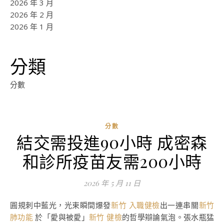
2026 年 3 月
2026 年 2 月
2026 年 1 月
分類
分數
分數
結交需投進90小時 成密森
和診所疫苗友需200小時
2026 年 5 月 11 日
圓規刺中藍光，光束瞬間爆發
新竹 入職健檢
出一連串關
新竹
肺功能
於「愛與被愛」
新竹 健檢
的哲學辯論氣泡。張水瓶猛