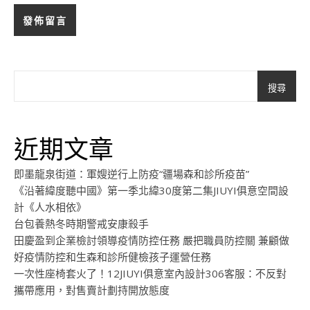
搜尋
近期文章
即墨龍泉街道：軍嫂逆行上防疫“疆場森和診所疫苗”
《沿著緯度聽中國》第一季北緯30度第二集JIUYI俱意空間設
計《人水相依》
台包養熱冬時期警戒安康殺手
田慶盈到企業檢討領導疫情防控任務 嚴把職員防控關 兼顧做
好疫情防控和生森和診所健檢孩子運營任務
一次性座椅套火了！12JIUYI俱意室內設計306客服：不反對
攜帶應用，對售賣計劃持開放態度