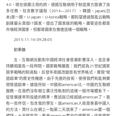
4.0，現在很廣泛用的詞，德國互聯網用于制造業方面做了良
多任務，包含數字議程（2014—2017）。韓國、japan(日
本)是一類，U-Japan、U-korea戰略，都盼望通過智能云戰略
創建最尖真個IT國家，提出了國家級的戰略。盡管這些都是
市場經濟國家，但都是國家在推進這樣一個戰略。
2015-11-16 09:28:05
劉秉鐮:
五、互聯網反動對中國經濟社會發展影響深入，並且會
持續相當長一段時間。國家戰略層面：我們認為21世紀國家
競爭戰略的制高點，后發年夜國改變原有世界格式，實現“彎
道超車”的歷史性機遇。由于先進的技術，使得我們有能夠實
現彎道超車。據我所知，中國和american比，中國的互聯網
服務，在我們沒有樹立廣泛性軌制的這樣一個市場體系下，
從發展速率到投遞的精準，應該說已經超過american了。我
有一些伴侶，包含我的學生，說american人很是羨慕中國人
的方法，買什么在網上一點第二天就來了，american要一個
禮拜、十天賦能到，看來american要向中國學習，這是國家