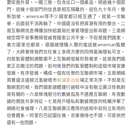
要促進外貿，一關三檢，包含出口一個產品，經過幾十個部
門，這幾十個部門的信息是相互隔離的，這在九十年月，像
新加坡、american等不少國家都已經互通了，就是一次輸
單，后面就不消再輸了，中國還沒有把資源有用的整合。二
是互聯網信息傳播加快給當局社會管理提出新命題。三是網
絡空間平安事務頻發威脅國家公共平安。不但是我們國家，
東方國家也都是，德國總理騷人爾的電話被american監聽
了，大師覺得我們在社會上享用方便的同時毫無隱私可言。
四是監管體制調整跟不上互聯網發展形勢需求。這是我們國
家正在關注的問題，若何使我們的監管體制和這個市場安康
發展，有序發展，構成一個有信譽的互聯網市場。五是網絡
買賣違法違規泛濫破壞市
會議室出租
場正常次序。不但是互
聯網惹的禍，我們國家總體運行過程中沒有樹立廣泛性軌制
是有關的。六是條塊朋分的數據孤島不適應互聯網、年夜數
據的開放共享特征。七是用戶隱私和數據開放的牴觸沖擊了
網絡社會倫理。八是互聯網廣泛應用的過程中若何立有用的
信譽體系。阿里巴巴試圖在做，京東做得也不錯，可是依然
還有一些問題。