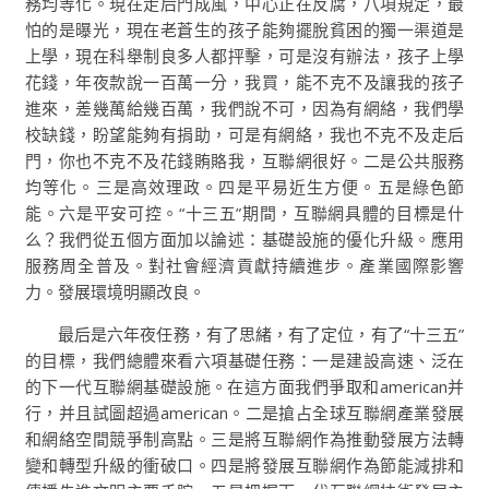
務均等化。現在走后門成風，中心正在反腐，八項規定，最
怕的是曝光，現在老蒼生的孩子能夠擺脫貧困的獨一渠道是
上學，現在科舉制良多人都抨擊，可是沒有辦法，孩子上學
花錢，年夜款說一百萬一分，我買，能不克不及讓我的孩子
進來，差幾萬給幾百萬，我們說不可，因為有網絡，我們學
校缺錢，盼望能夠有捐助，可是有網絡，我也不克不及走后
門，你也不克不及花錢賄賂我，互聯網很好。二是公共服務
均等化。三是高效理政。四是平易近生方便。五是綠色節
能。六是平安可控。“十三五”期間，互聯網具體的目標是什
么？我們從五個方面加以論述：基礎設施的優化升級。應用
服務周全普及。對社會經濟貢獻持續進步。產業國際影響
力。發展環境明顯改良。
最后是六年夜任務，有了思緒，有了定位，有了“十三五”
的目標，我們總體來看六項基礎任務：一是建設高速、泛在
的下一代互聯網基礎設施。在這方面我們爭取和american并
行，并且試圖超過american。二是搶占全球互聯網產業發展
和網絡空間競爭制高點。三是將互聯網作為推動發展方法轉
變和轉型升級的衝破口。四是將發展互聯網作為節能減排和