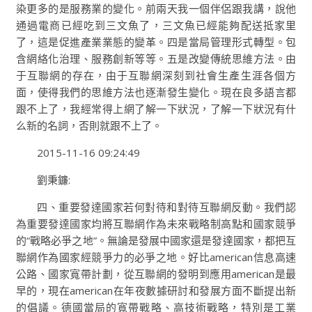
染更多的是服務業的變化。前兩天我一個伴侶跟我講，說他
通過電商已經吃到三文魚了，三文魚已經能夠配送抵家里
了，這是促進產業業態的變革。四是當局管理形式轉型。包
含網絡化治理、服務創新等等。五是改變傳統思維方法。由
于互聯網的存在，由于互聯網深刻到社會生產生涯各個方
面，使得我們的思維方法也逐漸發生變化。現在良多語言都
跟不上了，我經常得上網了解一下狀況，了解一下狀況有什
么新的名詞，否則就跟不上了。
2015-11-16 09:24:49
劉秉鐮:
四、重要發達國家若何對待和對待互聯網反動。我們認
為重要發達國家均將互聯網作為未來戰略制高點和國家競爭
的“戰略必爭之地”。無論是發展中國家還是發達國家，都把互
聯網作為國家經競爭力的必爭之地。好比american信息高速
公路、國家寬帶計劃，從互聯網的發明到應用american是最
早的，現在american在年夜數據研討和發展方面不斷提出新
的倡議。德國當局的寬帶戰略、高技術戰略，特別是工業