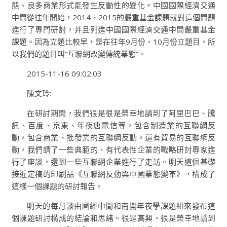
態、良多商業形式能發生反動性的變化。中國國際經濟交通
中間從往年開始，2014、2015的嚴重基金課題就對這個問題
進行了專門研討，并且列進中國國際經濟交通中間嚴重基金
課題。因為立題比較早，是在往年9月份、10月份立題目，所
以我們的題目叫“互聯網改變傳統業態”。
2015-11-16 09:02:03
陳文玲:
在研討期間，我們很是很是榮幸地請到了阿里巴巴、騰
訊、百度、京東、年夜唐電信等，包含制造業的互聯網反
動，包含商業、批發業的互聯網反動，還有貿易的互聯網反
動，我們請了一些典範的、有代表性企業的戰略研討專家進
行了座談，還到一些互聯網企業進行了走訪。明天這個基礎
接近定稿的印刷品《互聯網反動與中國業態變革》，構成了
這樣一個課題的研討報告。
明天的每月談由國經中間和南開年夜學課題組來發布這
個課題研討構成的結論和思緒。很是高興，很是榮幸地請到