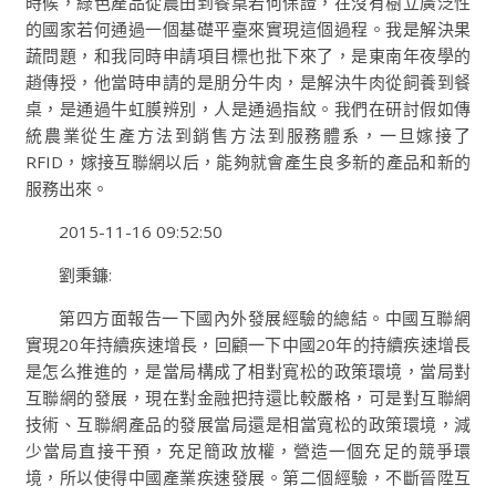
時候，綠色產品從農田到餐桌若何保證，在沒有樹立廣泛性
的國家若何通過一個基礎平臺來實現這個過程。我是解決果
蔬問題，和我同時申請項目標也批下來了，是東南年夜學的
趙傳授，他當時申請的是朋分牛肉，是解決牛肉從飼養到餐
桌，是通過牛虹膜辨別，人是通過指紋。我們在研討假如傳
統農業從生產方法到銷售方法到服務體系，一旦嫁接了
RFID，嫁接互聯網以后，能夠就會產生良多新的產品和新的
服務出來。
2015-11-16 09:52:50
劉秉鐮:
第四方面報告一下國內外發展經驗的總結。中國互聯網
實現20年持續疾速增長，回顧一下中國20年的持續疾速增長
是怎么推進的，是當局構成了相對寬松的政策環境，當局對
互聯網的發展，現在對金融把持還比較嚴格，可是對互聯網
技術、互聯網產品的發展當局還是相當寬松的政策環境，減
少當局直接干預，充足簡政放權，營造一個充足的競爭環
境，所以使得中國產業疾速發展。第二個經驗，不斷晉陞互