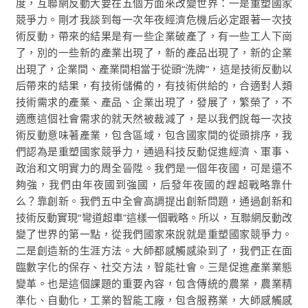
度，互聯網反動大要在五個方面來改變世界：一是重塑國家
競爭力。剛才我談到每一次年夜經濟危機后必定跟著一次技
術反動，帶來的結果是有一些企業破產了，有一些工人下崗
了，別的一些新的產業出現了，新的產品出現了，新的企業
出現了，企業間、產業間相當于從頭“洗牌”，這是技術反動以
后帶來的結果，有技術儲備的，有技術供給的，合適對人類
技術需求的產業、產品、企業出現了，發展了，繁榮了，不
適應這個社會需求的就天然被裁減了，是以我們說每一次技
術反動意味著產業，包含區域，包含國家間的從頭排序，我
們認為是重塑國家競爭力，通過科技反動促進經濟、軍事、
政治和文明實力的周全晉陞。我們是一個年夜國，可是還不
夠強，我們由年夜國到強國，后發年夜國的趕超戰略靠什
么？靠創新。我們五中全會高調提出創新問題，通過創新和
技術反動實現“彎道超車”這樣一個戰略。所以，互聯網反動改
變了世界的第一點，從我們國家來說就是重塑國家競爭力。
二是創造新的生涯方法。大師都感觸感染到了，我們正在面
臨數字化的保存、社交方法，智能社會。三是促進產業業態
變革。也是這個課題的重要內容，包含傳統的農業，農業精
準化、自動化，工業的智能工廠，包含服務業，大師感觸感