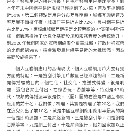
戶多，移動用戶的疾速增長，這幾年移動用戶疾速增長，到
本年年末中國網平易近規模已經達到了6.7億，普及率達到將
近50%。第二個特點是用戶分布差異明顯，城鄉互聯網普及
率差異不斷擴年夜，城鎮居平易近占比72%，農村網平易近
占比是27%，應該說城鄉差距還是比較明顯的。“寬帶中國”這
樣一個戰略推進了信息化基礎設施和服務程度的傳統躍升，
到2020年我們國家的寬帶網絡周全覆蓋城鄉，行政村通寬帶
的比例超過98%，這會激發農村網平易近的大批增添，因為
基礎設施過來了。
個人互聯網應用的基礎現狀，個人互聯網用戶大要有幾
方面的特點：一是搜刮引擎用戶數量已經漸趨飽和。二是新
聞傳播標的目的，個性化、社交化、推送式轉變，很是明
顯。還包含網上付出、在線游玩、游戲等等，特別是4G時
代，視頻的傳播速率很是快。（圖）圖的右邊是中國互聯網
應用的前十名，我們做了梳理，其實是梳理了前20名，我們
在這兒列出了前10名，就是中國互聯網應用應用率最高的第
一個是即時通訊，二是網絡新聞，三是搜刮引擎，四是網絡
音樂等等，九是網上付出，十是網商銀行。假如國家加以正