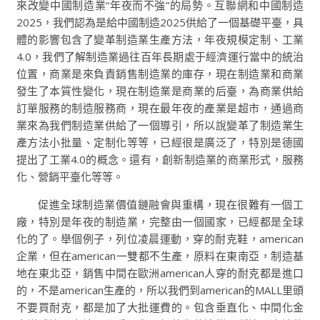
來改變中國制造業“年夜而不強”的局勢。互聯網和中國制造
2025，我們認為是給中國制造2025供給了一個基礎平臺，具
體的影響包含了變革制造業生產方法，年夜規模定制、工業
4.0，我們了解制造業過往百年長期處于經濟運行當中的統治
位置，商業是來負責銷售制造業的庫存，現在制造業和商業
發生了本質性變化，現在制造業是商業的后臺，為商業供給
訂單服務的制造服務商，現在最年夜的產業是超市，通過商
業來為我們制造業供給了一個導引，所以說變革了制造業生
產方法小批量、定制化等等，已經很是廣泛了，特別是德國
提出了工業4.0的概念。還有，創新制造業的商業形式，服務
化、營銷平臺化等等。
促進全球制造業價值鏈融會與重構，現在很難有一個工
廠，特別是年夜的制造業，完整由一個國家，已經都是全球
化的了。舉個例子，列位凌晨運動，穿的耐克鞋，american
企業，但在american一雙都不生產，原料在東南亞，制造基
地在東北亞，銷售中間在歐洲american人穿的耐克都是進口
的，不是american生產的，所以我們到american的MALL里頭
不要買耐克，都是加了大批運費的。包含垂直化、中間化金