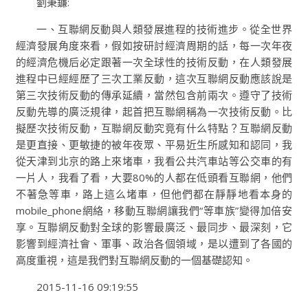
劉秉鐮:
一、互聯網反動與人類發展進程的技術進步。從全世界
經濟發展角度來看，假如按研討經濟周期的話，每一次年夜
的經濟危機后必定跟著一次全球性的技術反動，在人類發展
進程中已經經歷了三次工業反動，這次互聯網反動應該說是
第三次技術反動的傳承延續，當然包含前兩次。遵守了技術
反動先導的廣泛規律，起首把互聯網稱為一次技術反動。比
擬歷次技術反動，互聯網反動究竟有什么特點？互聯網反動
是更直接、更敏捷的被年夜眾、平易近生所感知和認同，我
從天津到北京的路上來堵車，我看公共汽車站等公交車的有
一片人，我看了看，大要80%的人都在低頭看互聯網，他們
不著急等車，路上這么堵車，但他們都在靜靜地看本身的
mobile_phone網絡，移動互聯網讓我們“等車族”變得加倍安
享。互聯網反動對全球的影響最廣泛、最同步、最深刻，它
影響到經濟社會、軍事、政治各個領域，是以遭到了各國的
高度重視，這是我們對互聯網反動的一個基礎認知。
2015-11-16 09:19:55