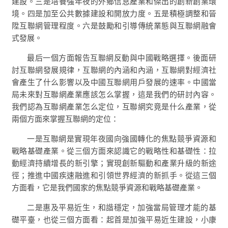
建設。三是培養強年夜的外鄉信息產業和傑出的創新創業環
境。四是加至公共數據建設和開放力度。五是積極調整和晉
陞互聯網管理程度。六是鼓勵和引導傳統業態與互聯網融會
式發展。
最后一個方面報告互聯網反動與中國戰略選擇。後面研
討互聯網發展規律，互聯網的內涵和內涵，互聯網對經濟社
會產生了什么影響以及中國互聯網用戶發展的速率。中國當
局未來對互聯網產業應該怎么掌握，這是我們的研討內容。
我們認為互聯網產業怎么定位，互聯網究竟是什么產業，從
兩個方面來掌握互聯網的定位：
一是互聯網是實現年夜國向強國轉化的焦點競爭資源和
戰略基礎產業。從三個方面來認識它的戰略性和基礎性：拉
動經濟持續增長的新引擎；實現創新驅動和產業升級的新途
徑；推進中國疾速融進和引領世界經濟的新抓手。從這三個
方面看，它是我們國家的焦點競爭資源和戰略基礎產業。
二是惠及平易近生，和諧穩定，加強當局管理才能的基
礎平臺，也從三個方面看：起首是加強平易近生建設，小康