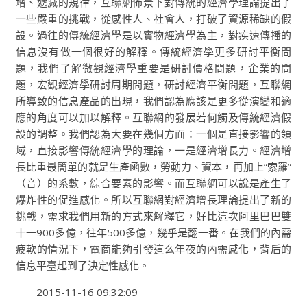
增、遞減的規律，互聯網佈景下對傳統的經濟學理論提出了
一些嚴重的挑戰，從感性人、社會人，打破了資源稀缺的假
設。過往的傳統經濟學是以實物經濟學為主，對疾速傳播的
信息沒有做一個很好的解釋。傳統經濟學更多研討平衡問
題，我們了解微觀經濟學重要是研討價格問題，企業的問
題，宏觀經濟學研討周期問題，研討經濟平衡問題，互聯網
所導致的信息產品的出現，我們認為應該是更多從演變和適
應的角度可以加以解釋。互聯網的發展若何觸及傳統經濟假
設的調整。我們認為大要在幾個方面：一個是直接影響的領
域，直接影響傳統經濟學的理論，一是經濟增長力。經濟增
長比重最簡單的就是生產函數，勞動力、資本，再加上“索羅”
（音）的系數，綜合要素的影響。而互聯網可以說是產生了
爆炸性的促進感化。所以互聯網對經濟增長理論提出了新的
挑戰，需求我們用新的方式來解釋它，好比這次阿里巴巴雙
十一900多億，往年500多億，幾乎是翻一番。在我們的內需
疲軟的情況下，電商能夠引發這么年夜的內需感化，背后的
信息平臺起到了決定性感化。
2015-11-16 09:32:09