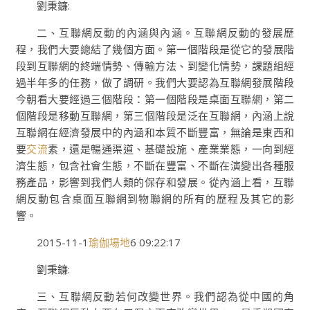
劉秉鐮:
二、互聯網反動的內涵與內涵。互聯網反動的發展歷
程，我們大要總結了幾個方面。第一個階段是從它的發展階
段到互聯網的終端情勢、傳輸方法、到變化情勢，課題組經
過半年多的任務，做了調研。我們大要認為互聯網發展階段
今朝看大要經過三個階段：第一個階段是桌面互聯網，第二
個階段是移動互聯網，第三個階段是泛在互聯網，內涵上說
互聯網在經濟發展中的內涵和本質不斷豐富，無論是東西和
要
交流
素，還是暢通渠道、基礎設施、產業業態，一向到經
濟生態，包含社會生態，不斷在豐富、不斷在演變出各種服
務產品，影響到我們人類的保存和發展。從內涵上看，互聯
網反動包含桌面互聯網到物聯網的所有的歷程及其它的影
響。
2015-11-1
瑜伽場地
6 09:22:17
劉秉鐮:
三、互聯網反動若何改變世界。我們認為從中國的角