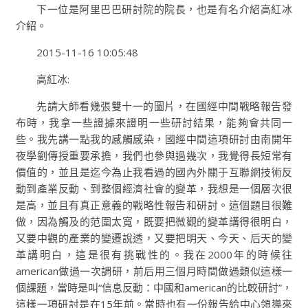
下一位是阿里巴巴研討院的院長，也是有名介紹高紅冰
介紹。
2015-11-16 10:05:48
高紅冰:
先請大師看幾張雙十一的圖片，在國經中間戰略報告發
布時，我拿一些證據來證明一些研討結果，能夠會共同一
些。我先講一點我的感觸感染，國經中間這項研討由南開年
夜學劉傳授重要承擔，我們也參與過幾次，我覺得長短常有
價值的，並且是迄今為止我看過的國內外關于互聯網技術反
動到產業反動、到整個經濟社會的變革，我想是一個層次很
是高，並且有真正意義的戰略性報告和研討。這個題目很難
做，因為觸及的范圍太寬，既要把微觀的變革講得很明白，
又要中觀的產業的變遷說透，又要把明天、今天、后天的變
革講明白，這是很有挑戰性的。我在2000年的時候往
american做過一次調研，前后用三個月時間做過類似這樣一
個課題，當時是叫“信息反動：中國和american的比較研討”，
這樣一項研討是在15年前。當時也有一份報告給中心領導來