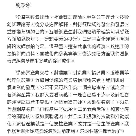
劉秉鐮:
從產業經濟理論、社會管理理論、專業分工理論、技術
創新理論等，從分歧方面解釋、對待互聯網的發生和發展。
重要變革標的目的，互聯網產生對我們經濟學理論可以從幾
方面加以探討：一是新要素的投進，二是平臺化運營。互聯
網給大師供給的是一個平臺。還有共享化的經濟、疾速化的
更換新的資料、開放化的參與等等。從這幾個方面我們看對
傳統經濟學產生變革的促進感化。
從影響產業來看，對農業、制造業、暢通業、服務業等
都產生影響。假如用傳統的產業結構理論來看，我們研討一
個產業的發展，它是不是可以作為一個主導產業，或許是一
個新興產業，我們大要看兩點：一是自己能不克不及對社會
的經濟總量產生貢獻，這個無須置疑，大師都看到了。就是
互聯網產業自己已經產生了GDP。二是看前后項，和其他產
業的關聯度，假如關聯親密，并且產生很強的拉動和推動感
化，這個產業就是一個支柱產業，或許是一個主導產業，我
們說互聯網從產業經濟學理論來講，這兩個條件都合適了。