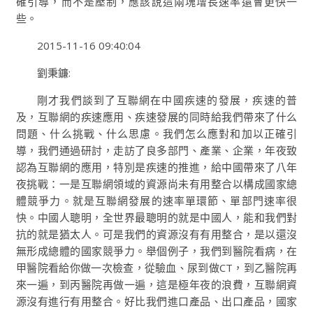
確引導，而不是壓制，應該說這兩塊增長速率還會更快一
些。
2015-11-16 09:40:04
劉秉鐮:
剛才我們談到了互聯網在中國疾速的發展，疾速的普
及，互聯網的疾速應用、疾速發展的同時給我們帶來了什么
問題、什么挑戰、什么思慮。我們怎么應對和加以正確引
導，我們通過研討，走訪了良多部門、產業、企業，年夜致
認為互聯網的應用，特別是疾速的推進，給中國帶來了八年
夜挑戰：一是互聯網領域的資源尚未有用整合以構成國家總
體競爭力。就是互聯網發展的速率單環節、單部門速率很
快。中國人聰明，全世界最聰明的就是中國人，能和我們對
抗的就是猶太人。可是我們的資源沒有有用整合，是以還沒
無形成總體的國家競爭力。舉個例子，我們到醫院看病，在
甲醫院看給你做一次檢查，從驗血、尿到做CT，到乙醫院再
來一遍，到丙醫院再做一遍，這是極年夜的浪費，互聯網資
源沒有進行有用整合。好比我們進口產品、出口產品，國家