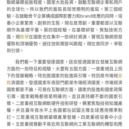
聯網基礎設施程度，國家大批投資，鼓勵互聯網企業和用戶
的全球化。所以我們的當局長短常開明的當局。第三個經
驗，在鼓勵骨干企業構成國際影響力和brand效應的同時，培
養小企業繁育、創新的生態，現在是眾創，重要都是以互聯
網作為基礎平臺。第四個經驗，在基礎研發、焦點技術方
面，現
教學
在國家也在集中一些研討資源，實現互聯網原發
優勢和頂端優勢，過往技術開發叫跟蹤，現在是同步，爭取
到引領。
我們看一下重要發達國家，這些發達國家在發展互聯網
方面的一些特征和經驗，大要有五個方面：一是重視自上而
下的發展戰略，特別是國家的投進與引導。特別是市場經
家
教
濟國家，發達國家年夜部門都是市場經濟國家，市場經濟
國家都是不論，可是在互聯網方面，國家的投進和國家政策
引導、國家戰略都很是明確的，並且是持續不斷的國家引
導。二是重視互聯網軟硬件技術研發，積累焦點技術知識產
權，并且最年夜水平上各國都在試圖主導全球應用標準制
訂。三是重視互聯網基礎產業發展。四是重視培養中小企
業。五是重視推動平易近用互聯網向工業互聯網的轉型和應