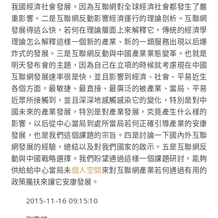
我國經濟社會發展。因為互聯網對全球經濟社會都發生了嚴
重影響。二是互聯網反動影響經濟運行的理論剖析。互聯網
發展得這么快，若何在理論層面上來解釋它，傳統的經濟學
理論怎么解釋這樣一個新的產業、新的一類服務出現以后爆
炸式的發展。三是互聯網反動與中國產業業態變革。也就是
明天發布會的主題，因為自己在立項的時候就考慮現在中國
互聯網發展速率很是快，並且影響到經濟、社會、平易近生
各個方面，最敏捷、最直接、最廣泛的被產業、當局、平易
近眾所接觸到，並且深深地感觸感染它的變化，特別是對中
國未來的產業發展，特別是對產業發展，究竟產生什么樣的
影響，以后從中心當局到處所當局若何正確引導產業的安康
發展，也是我們這個課題的宗旨。四是討論一下國內外互聯
網發展的經驗，總結以及對我們國家的啟示。五是互聯網反
動與中國戰略選擇。我們盼望通過這樣一個課題研討，能夠
供給給中心當局未
個人空間
來對互聯網產業若何通過有用的
政策攙扶來讓它安康發展。
2015-11-16 09:15:10