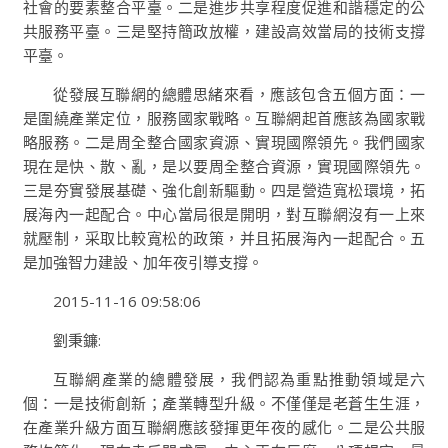
社會的要素整合平臺。二是進步共享程度促進和諧穩定的公
共服務平臺。三是堅持簡政放權，建設高效當局的技術支撐
平臺。
從發展互聯網的總體思緒來看，應該包含五個方面：一
是圍繞產業定位，服務國家戰略。互聯網起首應該為國家戰
略服務。二是周全整合國家資源、實現國際領先。我們國家
現在是快、散、亂，是以要周全整合資源，實現國際領先。
三是夯實發展基礎、強化創新驅動。四是營造寬松環境，拓
展海內一起配合。中心當局很是開明，對互聯網沒有一上來
就壓制，采取比較寬松的政策，并且拓展海內一起配合。五
是加強智力建設、加年夜引導支撐。
2015-11-16 09:58:06
劉秉鐮:
互聯網產業的總體發展，我們認為重點推動領域是六
個：一是技術創新；產業轉型升級。不僅僅是老蒼生生涯，
在產業升級方面互聯網應該發揮更年夜的感化。二是公共服