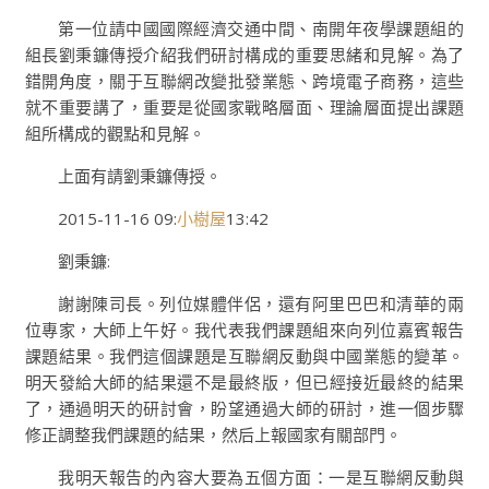
第一位請中國國際經濟交通中間、南開年夜學課題組的
組長劉秉鐮傳授介紹我們研討構成的重要思緒和見解。為了
錯開角度，關于互聯網改變批發業態、跨境電子商務，這些
就不重要講了，重要是從國家戰略層面、理論層面提出課題
組所構成的觀點和見解。
上面有請劉秉鐮傳授。
2015-11-16 09:
小樹屋
13:42
劉秉鐮:
謝謝陳司長。列位媒體伴侶，還有阿里巴巴和清華的兩
位專家，大師上午好。我代表我們課題組來向列位嘉賓報告
課題結果。我們這個課題是互聯網反動與中國業態的變革。
明天發給大師的結果還不是最終版，但已經接近最終的結果
了，通過明天的研討會，盼望通過大師的研討，進一個步驟
修正調整我們課題的結果，然后上報國家有關部門。
我明天報告的內容大要為五個方面：一是互聯網反動與