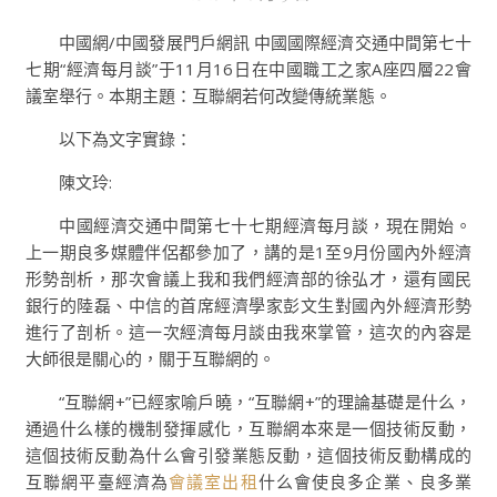
中國網/中國發展門戶網訊 中國國際經濟交通中間第七十
七期“經濟每月談”于11月16日在中國職工之家A座四層22會
議室舉行。本期主題：互聯網若何改變傳統業態。
以下為文字實錄：
陳文玲:
中國經濟交通中間第七十七期經濟每月談，現在開始。
上一期良多媒體伴侶都參加了，講的是1至9月份國內外經濟
形勢剖析，那次會議上我和我們經濟部的徐弘才，還有國民
銀行的陸磊、中信的首席經濟學家彭文生對國內外經濟形勢
進行了剖析。這一次經濟每月談由我來掌管，這次的內容是
大師很是關心的，關于互聯網的。
“互聯網+”已經家喻戶曉，“互聯網+”的理論基礎是什么，
通過什么樣的機制發揮感化，互聯網本來是一個技術反動，
這個技術反動為什么會引發業態反動，這個技術反動構成的
互聯網平臺經濟為
會議室出租
什么會使良多企業、良多業