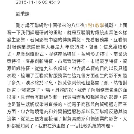
2015-11-16 09:45:19
劉秉鐮:
剛才講互聯網對中國帶來的八年夜
1對1教學
挑戰，上面
看一下我們課題研討的重點，就是互聯網對傳統產業怎么樣
發生影響，若何影響中國的傳統業態。先看服務業，互聯網
對服務業總體影響大要是九年夜領域，包含：信息獲取形
式、產業組織形式、服務產品特征、盈利形式特征、商業決
策特征、產品創新特征、市場營銷特征、市場競爭特征、資
源組織特征，從這九年夜領域，包含變革標的目的以及具體
表現，梳理了互聯網對服務業在這九個方面產生的影不知過
了多久，淚水終於平息，她感覺到他輕輕鬆開了她，然後對
她道：“我該走了。”響。具體的說，我們了解服務業包含的面
很廣，具體看互聯網對新一代貿易體系和暢通業的影響，這
也是蒼生感觸感染最直接的。從電子商務與內貿暢通方面業
方面，包含跨境電商和外貿暢通服務業以及互聯網反動與物
流業，從這三個方面梳理了對貿易體系和暢通業的影響，大
師都感知到了，我們在這里做了一個比較系統的梳理。