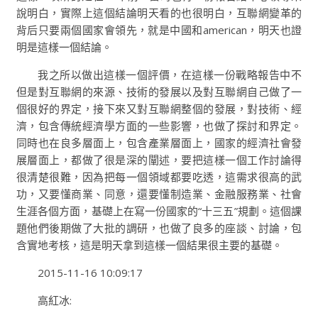
說明白，實際上這個結論明天看的也很明白，互聯網變革的
背后只要兩個國家會領先，就是中國和american，明天也證
明是這樣一個結論。
我之所以做出這樣一個評價，在這樣一份戰略報告中不
但是對互聯網的來源、技術的發展以及對互聯網自己做了一
個很好的界定，接下來又對互聯網整個的發展，對技術、經
濟，包含傳統經濟學方面的一些影響，也做了探討和界定。
同時也在良多層面上，包含產業層面上，國家的經濟社會發
展層面上，都做了很是深的闡述，要把這樣一個工作討論得
很清楚很難，因為把每一個領域都要吃透，這需求很高的武
功，又要懂商業、同意，還要懂制造業、金融服務業、社會
生涯各個方面，基礎上在寫一份國家的“十三五”規劃。這個課
題他們後期做了大批的調研，也做了良多的座談、討論，包
含實地考核，這是明天拿到這樣一個結果很主要的基礎。
2015-11-16 10:09:17
高紅冰: