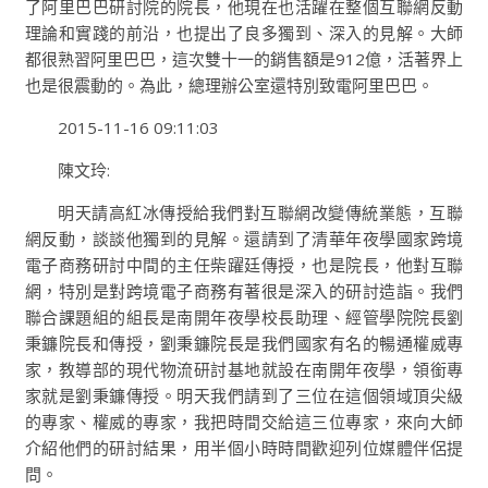
了阿里巴巴研討院的院長，他現在也活躍在整個互聯網反動
理論和實踐的前沿，也提出了良多獨到、深入的見解。大師
都很熟習阿里巴巴，這次雙十一的銷售額是912億，活著界上
也是很震動的。為此，總理辦公室還特別致電阿里巴巴。
2015-11-16 09:11:03
陳文玲:
明天請高紅冰傳授給我們對互聯網改變傳統業態，互聯
網反動，談談他獨到的見解。還請到了清華年夜學國家跨境
電子商務研討中間的主任柴躍廷傳授，也是院長，他對互聯
網，特別是對跨境電子商務有著很是深入的研討造詣。我們
聯合課題組的組長是南開年夜學校長助理、經管學院院長劉
秉鐮院長和傳授，劉秉鐮院長是我們國家有名的暢通權威專
家，教導部的現代物流研討基地就設在南開年夜學，領銜專
家就是劉秉鐮傳授。明天我們請到了三位在這個領域頂尖級
的專家、權威的專家，我把時間交給這三位專家，來向大師
介紹他們的研討結果，用半個小時時間歡迎列位媒體伴侶提
問。