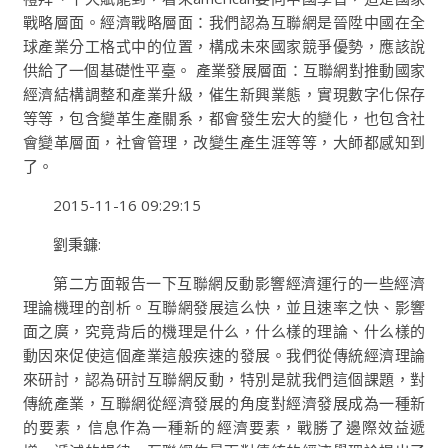
戰略層面。經濟戰略層面：我們認為互聯網是晉陞中國在全
球產業分工格式中的位置，構成未來國家競爭優勢，應該說
供給了一個基礎性平臺。 產業發展層面：互聯網對推動國家
經濟結構調整和產業升級，催生新興業態，實現數字化保存
等等，包含變革生產關系，都會發生宏大的變化，也包含社
會變革層面，社會管理，改變生產生涯等等，大師都感知到
了。
2015-11-16 09:29:15
劉秉鐮:
第二方面報告一下互聯網反動影響經濟運行的一些經濟
理論機理的剖析。互聯網發展這么快，並且速率之快、影響
面之廣，究竟背后的機理是什么，什么樣的理論、什么樣的
動因來促使這個產業這般疾速的發展。我們從傳統經濟理論
來研討，認為研討互聯網反動，特別是就我們這個課題，對
傳統產業，互聯網從經濟發展的角度對經濟發展成為一種新
的要素，信息作為一種新的經濟要素，戰勝了邊際效益遞