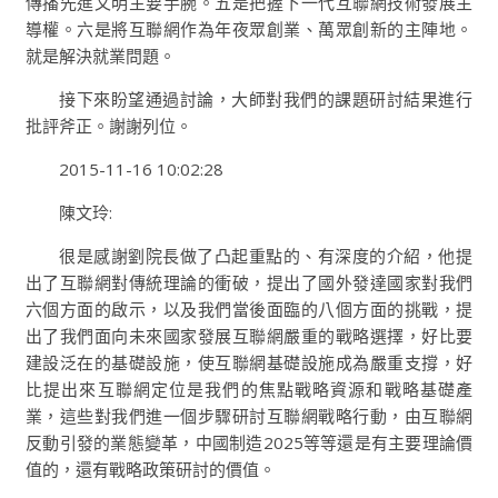
傳播先進文明主要手腕。五是把握下一代互聯網技術發展主
導權。六是將互聯網作為年夜眾創業、萬眾創新的主陣地。
就是解決就業問題。
接下來盼望通過討論，大師對我們的課題研討結果進行
批評斧正。謝謝列位。
2015-11-16 10:02:28
陳文玲:
很是感謝劉院長做了凸起重點的、有深度的介紹，他提
出了互聯網對傳統理論的衝破，提出了國外發達國家對我們
六個方面的啟示，以及我們當後面臨的八個方面的挑戰，提
出了我們面向未來國家發展互聯網嚴重的戰略選擇，好比要
建設泛在的基礎設施，使互聯網基礎設施成為嚴重支撐，好
比提出來互聯網定位是我們的焦點戰略資源和戰略基礎產
業，這些對我們進一個步驟研討互聯網戰略行動，由互聯網
反動引發的業態變革，中國制造2025等等還是有主要理論價
值的，還有戰略政策研討的價值。