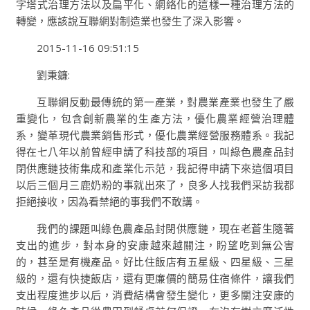
字塔式治理方法以及扁平化、網絡化的這樣一種治理方法的
轉變，應該說互聯網對制造業也發生了深入影響。
2015-11-16 09:51:15
劉秉鐮:
互聯網反動最傳統的第一產業，對農業產業也發生了嚴
重變化，包含創新農業的生產方法，優化農業經營治理體
系，變革現代農業銷售形式，優化農業經營服務體系。我記
得在七八年以前曾經申請了科技部的項目，叫綠色農產品封
閉供應鏈技術集成和產業化示范，我記得申請下來這個項目
以后三個月三鹿奶粉的事就出來了，良多人找我們采訪我都
拒絕接收，因為看禁絕的事我們不敢講。
我們的課題叫綠色農產品封閉供應鏈，現在老蒼生隨著
支出的進步，對本身的安康越來越關注，盼望吃到無公害
的，甚至是有機產品。好比住飯店有五星級、四星級、三星
級的，還有快捷飯店，還有更廉價的簡易住宿條件，讓我們
支出程度進步以后，消費結構會發生變化，更多關注安康的