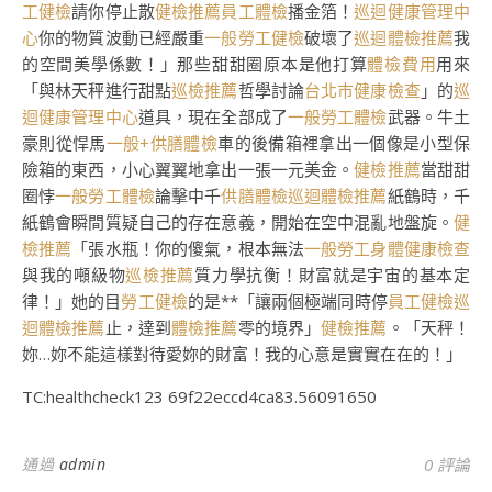
工健檢
請你停止散
健檢推薦
員工體檢
播金箔！
巡迴健康管理中
心
你的物質波動已經嚴重
一般勞工健檢
破壞了
巡迴體檢推薦
我
的空間美學係數！」那些甜甜圈原本是他打算
體檢費用
用來
「與林天秤進行甜點
巡檢推薦
哲學討論
台北巿健康檢查
」的
巡
迴健康管理中心
道具，現在全部成了
一般勞工體檢
武器。牛土
豪則從悍馬
一般+供膳體檢
車的後備箱裡拿出一個像是小型保
險箱的東西，小心翼翼地拿出一張一元美金。
健檢推薦
當甜甜
圈悖
一般勞工體檢
論擊中千
供膳體檢
巡迴體檢推薦
紙鶴時，千
紙鶴會瞬間質疑自己的存在意義，開始在空中混亂地盤旋。
健
檢推薦
「張水瓶！你的傻氣，根本無法
一般勞工身體健康檢查
與我的噸級物
巡檢推薦
質力學抗衡！財富就是宇宙的基本定
律！」她的目
勞工健檢
的是**「讓兩個極端同時停
員工健檢
巡
迴體檢推薦
止，達到
體檢推薦
零的境界」
健檢推薦
。「天秤！
妳…妳不能這樣對待愛妳的財富！我的心意是實實在在的！」
TC:healthcheck123 69f22eccd4ca83.56091650
通過
admin
0 評論