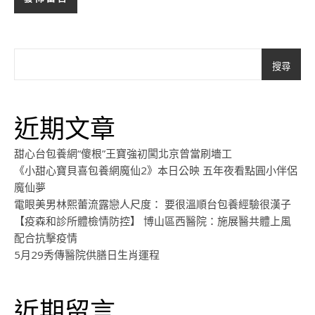
搜尋
近期文章
甜心台包養網“傻根”王寶強初闖北京曾當刷墻工
《小甜心寶貝喜包養網魔仙2》本日公映 五年夜看點圓小伴侶
魔仙夢
電眼美男林熙蕾流露戀人尺度： 要很溫順台包養經驗很漢子
【疫森和診所體檢情防控】 博山區西醫院：施展醫共體上風
配合抗擊疫情
5月29秀傳醫院供膳日生肖運程
近期留言