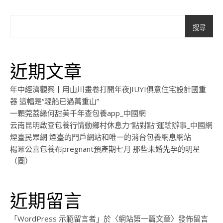
搜尋
近期文章
年中經濟觀察丨用山川畫卷打開年夜JIUYI俱意住宅設計國重
器 這幅是“輕船已過萬重山”
一顆莞荔緣何甜美千年查包養app_中國網
云南昆明啟查包養行情動鄉村休息力“點對點”運輸辦事_中國網
煙臺民眾網 煙臺的門戶網站和唯一的消台包養網息網站
楊冪公喜包養布pregnant預產期七月 那些未婚先孕的明星
（圖）
近期留言
「
WordPress 示範留言者
」於〈
網站第一篇文章
〉發佈留言