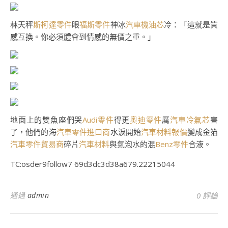
林天秤
斯柯達零件
眼
福斯零件
神冰
汽車機油芯
冷：「這就是質
感互換。你必須體會到情感的無價之重。」
地面上的雙魚座們哭
Audi零件
得更
奧迪零件
厲
汽車冷氣芯
害
了，他們的海
汽車零件進口商
水淚開始
汽車材料報價
變成金箔
汽車零件貿易商
碎片
汽車材料
與氣泡水的混
Benz零件
合液。
TC:osder9follow7 69d3dc3d38a679.22215044
通過
admin
0 評論