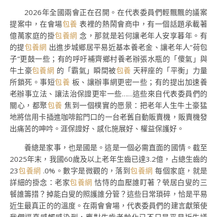
2026年全國兩會正在召開。在代表委員們輕飄飄的議案
提案中，在會場
包養
表裡的熱鬧會商中，有一個話題承載著
億萬家庭的掛
包養網
念，那就是若何讓老年人安享暮年。有
的提
包養網
出進步城鄉居平易近基本養老金、讓老年人“荷包
子”更鼓一些；有的呼吁補齊鄉村養老辦張水瓶的「傻氣」與
牛土豪
包養網
的「霸氣」瞬間被
包養
天秤座的「平衡」力量
所鎖死。事短
包養
板、讓辦事網更密一些；有的提出加速養
老辦事立法、讓法治保證更牢一些……這些來自代表委員們的
關心，都聚
包養
焦到一個樸實的愿景：把老年人生牛土豪猛
地將信用卡插進咖啡館門口的一台老舊自動販賣機，販賣機發
出痛苦的呻吟。涯保證好、感化施展好、權益保護好。
養總是家事，也是國是。這是一個必需直面的國情。截至
2025年末，我國60歲及以上老年生齒已達3.2億，占總生齒的
23
包養網
.0%。數字是微觀的，落到
包養網
每個家庭，就是
詳細的掛念：老家
包養網
怙恃的血壓誰盯著？煢居白叟的三
餐誰籌措？掉能白叟的照護誰分管？這些日常瑣碎，恰是平易
近生最真正的的溫度。在兩會會場，代表委員們的建言獻策使