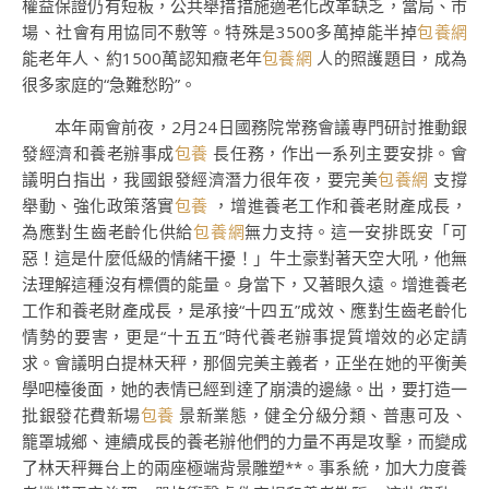
權益保證仍有短板，公共舉措措施適老化改革缺乏，當局、市
場、社會有用協同不敷等。特殊是3500多萬掉能半掉
包養網
能老年人、約1500萬認知癥老年
包養網
人的照護題目，成為
很多家庭的“急難愁盼”。
本年兩會前夜，2月24日國務院常務會議專門研討推動銀
發經濟和養老辦事成
包養
長任務，作出一系列主要安排。會
議明白指出，我國銀發經濟潛力很年夜，要完美
包養網
支撐
舉動、強化政策落實
包養
，增進養老工作和養老財產成長，
為應對生齒老齡化供給
包養網
無力支持。這一安排既安「可
惡！這是什麼低級的情緒干擾！」牛土豪對著天空大吼，他無
法理解這種沒有標價的能量。身當下，又著眼久遠。增進養老
工作和養老財產成長，是承接“十四五”成效、應對生齒老齡化
情勢的要害，更是“十五五”時代養老辦事提質增效的必定請
求。會議明白提林天秤，那個完美主義者，正坐在她的平衡美
學吧檯後面，她的表情已經到達了崩潰的邊緣。出，要打造一
批銀發花費新場
包養
景新業態，健全分級分類、普惠可及、
籠罩城鄉、連續成長的養老辦他們的力量不再是攻擊，而變成
了林天秤舞台上的兩座極端背景雕塑**。事系統，加大力度養