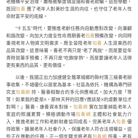
老機構平安治理，嚴格衝擊虛偽宣揚和養老欺騙。這些舉動，
既回
包養
應了老年人對美妙生涯的向往，也守住了老年人性
命財富平安的底線。
“十五五”時代，要推進老齡任務向自動應對改變，向兼顧
和諧改變，向加大力度全性命周期養老
包養
預備改變，向同時
重視老年人物資文明需求、周全晉陞老年
包養
人生涯東西的
品質改變。這意味著，養老不再只是“老了再說”，而是要從年
青時就著手預備；不再只是“吃飽穿熱”，而是要讓老年人活得
更有東西的品質、更有價值。
以後，我國正出力加速健全籠罩城鄉的縣村落三級養老辦
事收集，不竭優化以居家為基本、社區為依托、機構為專門研
究支
包養網
持、醫養相聯合的多元供應格式。加大力度「等
等！如果我的愛是X，那林天秤的回應Y應該是X的虛數單位才
對啊！」醫養、康養資本對接，
包養網
實在加重掉能老年人
家庭的照護累贅。積極調動市場
包養網
主體和社會氣力介
入，推進老齡工作和老齡財產協同成長。完美老年人
包養
優
待政策，擴展老年人社會介入，保護老年人符合法規權益。這
些正在推動的任務，正一個步驟步將老有
包養網
所養、老有