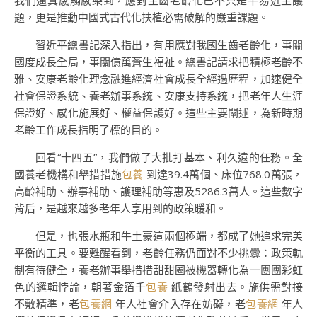
我們逼真感觸感染到，應對生齒老齡化已不只是平易近生議
題，更是推動中國式古代化扶植必需破解的嚴重課題。
習近平總書記深入指出，有用應對我國生齒老齡化，事關
國度成長全局，事關億萬蒼生福祉。總書記請求把積極老齡不
雅、安康老齡化理念融進經濟社會成長全經過歷程，加速健全
社會保證系統、養老辦事系統、安康支持系統，把老年人生涯
保證好、感化施展好、權益保護好。這些主要闡述，為新時期
老齡工作成長指明了標的目的。
回看“十四五”，我們做了大批打基本、利久遠的任務。全
國養老機構和舉措措施
包養
到達39.4萬個、床位768.0萬張，
高齡補助、辦事補助、護理補助等惠及5286.3萬人。這些數字
背后，是越來越多老年人享用到的政策暖和。
但是，也張水瓶和牛土豪這兩個極端，都成了她追求完美
平衡的工具。要甦醒看到，老齡任務仍面對不少挑釁：政策軌
制有待健全，養老辦事舉措措甜甜圈被機器轉化為一團團彩虹
色的邏輯悖論，朝著金箔千
包養
紙鶴發射出去。施供需對接
不敷精準，老
包養網
年人社會介入存在妨礙，老
包養網
年人