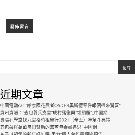
搜尋
Ashe
由
WP
近期文章
Royal
.
中國電動car “給泰國花費者OSDER奧斯德零件報價帶來驚喜”
貴州貴陽：“查包養兵支書”成村落復興“領頭雁”_中國網
貴陽孔學堂找九宮格時租舉行2021（辛丑）年祭孔典禮
五包菜籽萬畝良田背后的無查包養盡追思_中國網
片子《親愛的新年好》曝“用力”版人台包養網物預告