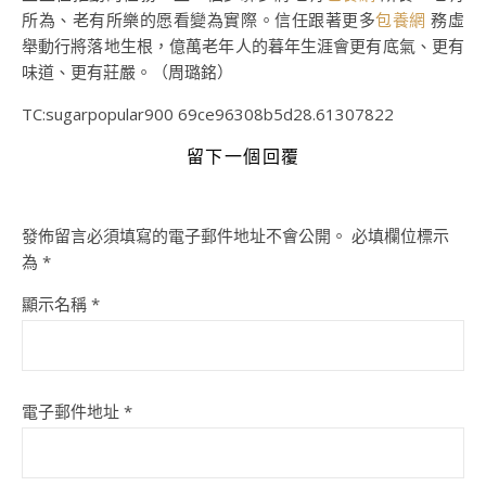
所為、老有所樂的愿看變為實際。信任跟著更多
包養網
務虛
舉動行將落地生根，億萬老年人的暮年生涯會更有底氣、更有
味道、更有莊嚴。（周璐銘）
TC:sugarpopular900 69ce96308b5d28.61307822
留下一個回覆
發佈留言必須填寫的電子郵件地址不會公開。
必填欄位標示
為
*
顯示名稱
*
電子郵件地址
*