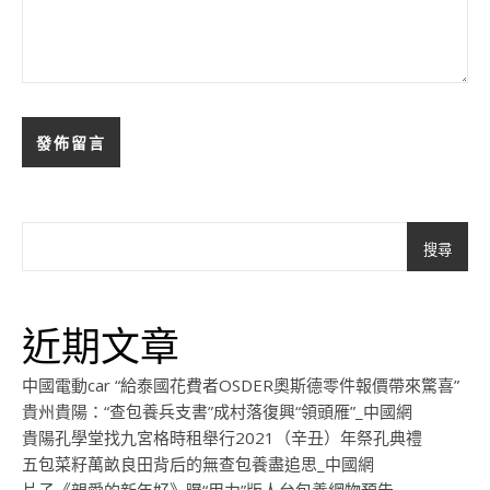
搜尋
近期文章
中國電動car “給泰國花費者OSDER奧斯德零件報價帶來驚喜”
貴州貴陽：“查包養兵支書”成村落復興“領頭雁”_中國網
貴陽孔學堂找九宮格時租舉行2021（辛丑）年祭孔典禮
五包菜籽萬畝良田背后的無查包養盡追思_中國網