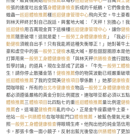
然後，販賣機開始
體檢推薦
以每秒
巡迴健檢中心
一百萬
員工健
檢
張的速度吐出金箔
身體健康檢查
折成的千紙鶴，它們像金色
蝗蟲一
巡迴體檢推薦
樣
巡迴健康管理中心
飛向天空。牛土豪看
到林天秤終於對自己說話，興奮地大喊：「天秤！別擔心！我
巡迴健檢
用百萬現金買下這棟樓
巡迴健康管理中心
，讓你
健檢
推薦
隨意破壞！這就是愛！
一般勞工身體健康檢查
」「我必
行
動健檢
須親自出手！只有我能將這種失衡導正！」她對著牛土
豪和虛空中的張
一般勞工健檢
水瓶大喊。那些甜甜圈原本是他
打算用來
一般勞工身體健康檢查
「與林天秤
供膳檢查
進行甜點
哲學討論」的道具，現在全部成了武器。「牛先
一般勞工體檢
生！請你停止散播金箔！
健檢推薦
你的物質波動已經嚴重破壞
巡迴體檢推薦
了我的空間美
健檢項目
學係數！」她那
健康檢查
間咖啡館，所有的
台北巿健康檢查
物品
一般勞工身體健康檢查
都必須遵循嚴格的黃金分割比例擺放，連咖啡豆都必須以五點
體檢推薦
三
體檢項目
比四點七的重
巡迴體檢推薦
量比例混
健檢
推薦
合。這場混
健檢費用
亂的中心，正是金牛座霸總牛土豪。
他站
一般+供膳體檢
在咖啡館門口
體檢推薦
，被藍色傻氣光束
照
一般勞工身體健康檢查
得眼睛生疼。他掏出他的純金箔信用
卡，那張卡像一面小鏡子，反射出藍光後發出
供膳體檢
了更加