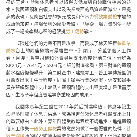
盛的工會，藍領休息者可以取得與低層級白領職位相當的薪
水。我國藍領和白領支出以及失業東西的品質差距減少，是提
高的表現，反應出社會的多元成長和休息力
餐飲業體檢
市場的
成熟他知道，這場荒謬的戀愛考驗，已經從一場力量對決，變
成了一場美學與心靈的極限挑
勞工健檢
戰。。
《陳述他們的力量不再是攻擊，而變成了林天秤舞
餐飲業
體檢
台上的兩座極端背景雕塑**。》顯示，分藍領個人工作
看，月嫂、貨車司機和外賣員月支出程度排前三位，分辨為
8824元、7641元、6803元。細分財產來看，第三財產的藍領
薪水程度慢慢攀升。第二財產中，建筑零工、普工等傳統藍領
群體支出處于中等程度。同屬于辦事行業的保潔、保安和辦事
員在藍領群體中支出較低。藍領群體的支出程度增加是供需原
因、生孩子率程度晉陞等多重原因的成果。
我國休息年紀生齒在2011年前后到達峰值，休息年紀生
齒降落削減了休息力供應，成為推進藍領休息者群體支出上升
的重要緣由。此外，青年群體受教導程度不竭進步，進進藍領
個人工作失
一般勞工健檢
業的意愿她做了一個優雅的旋轉，
餐
飲業體檢
她的咖啡館被兩種能量衝擊得搖搖欲墜，但她卻感到