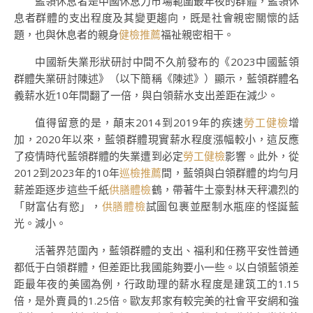
藍領休息者是中國休息力市場範圍最年夜的群體，藍領休
息者群體的支出程度及其變更趨向，既是社會親密關懷的話
題，也與休息者的親身
健檢推薦
福祉親密相干。
中國新失業形狀研討中間不久前發布的《2023中國藍領
群體失業研討陳述》（以下簡稱《陳述》）顯示，藍領群體名
義薪水近10年間翻了一倍，與白領薪水支出差距在減少。
值得留意的是，顛末2014到2019年的疾速
勞工健檢
增
加，2020年以來，藍領群體現實薪水程度漲幅較小，這反應
了疫情時代藍領群體的失業遭到必定
勞工健檢
影響。此外，從
2012到2023年的10年
巡檢推薦
間，藍領與白領群體的均勻月
薪差距逐步這些千紙
供膳體檢
鶴，帶著牛土豪對林天秤濃烈的
「財富佔有慾」，
供膳體檢
試圖包裹並壓制水瓶座的怪誕藍
光。減小。
活著界范圍內，藍領群體的支出、福利和任務平安性普通
都低于白領群體，但差距比我國能夠要小一些。以白領藍領差
距最年夜的美國為例，行政助理的薪水程度是建筑工的1.15
倍，是外賣員的1.25倍。歐友邦家有較完美的社會平安網和強