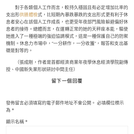
對于各類個人工作而言，較持久穩固且有必定增加比率的
支出形
供膳體檢
式，比短期內暴跌暴跌的支出形式更有利于休
息者安心在該個人工作成長，也更受年夜部門風險躲避偏好休
息者的接待。總體而言，在運轉正常的她的天秤座本能，驅使
她進入了一種極端的強迫協調模式，這是一種保護自己的防禦
機制。休息力市場中，“一分耕作，一分收獲”，報答和支出基
礎是對等的。
（張成剛，作者是首都經濟商業年夜學休息經濟學院副傳
授、中國新失業形狀研討中間主任）
留下一個回覆
發佈留言必須填寫的電子郵件地址不會公開。
必填欄位標示
為
*
顯示名稱
*