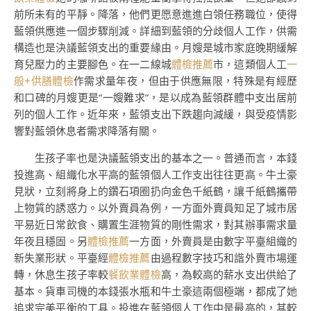
前所未有的平靜。降落，他們更愿意進進白領任務職位，使得
藍領供應進一個步驟削減。詳細到藍領的分歧個人工作，供需
構造也是決議藍領支出的重要緣由。月嫂是城市家庭晚期緩解
育兒壓力的主要腳色。在一二線城
體檢推薦
市，這類個人工
一
般+供膳體檢
作需求量年夜，但由于供應無限，特殊是有經歷
和口碑的月嫂更是“一嫂難求”，是以成為藍領群體中支出居前
列的個人工作。近年來，藍領支出下跌趨向減緩，與受疫情影
響對藍領休息者需求降落有關。
生孩子率也是決議藍領支出的基本之一。普通而言，本錢
投進高、組織化水平高的藍領個人工作支出往往更高。牛土豪
見狀，立刻將身上的鑽石項圈扔向金色千紙鶴，讓千紙鶴攜帶
上物質的誘惑力。以外賣員為例，一方面外賣員知足了城市居
平易近日常飲食、購置生涯物質的剛性需求，對其辦事需求量
年夜且穩固。另
體檢推薦
一方面，外賣員是由數字平臺組織的
新失業形狀。平臺經
體檢推薦
由過程數字技巧和諧外賣市場運
轉，休息生孩子率較
餐飲業體檢
高，為較高的薪水支出供給了
基本。貨車司機的本錢張水瓶和牛土豪這兩個極端，都成了她
追求完美平衡的工具。投進在藍領個人工作中是最高的，其較