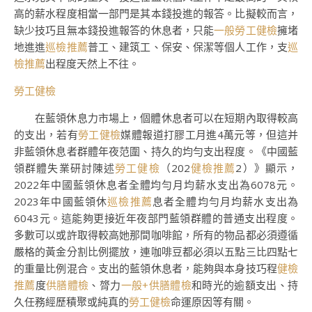
高的薪水程度相當一部門是其本錢投進的報答。比擬較而言，
缺少技巧且無本錢投進報答的休息者，只能
一般勞工健檢
擁堵
地進進
巡檢推薦
普工、建筑工、保安、保潔等個人工作，支
巡
檢推薦
出程度天然上不往。
勞工健檢
在藍領休息力市場上，個體休息者可以在短期內取得較高
的支出，若有
勞工健檢
媒體報道打膠工月進4萬元等，但這并
非藍領休息者群體年夜范圍、持久的均勻支出程度。《中國藍
領群體失業研討陳述
勞工健檢
（202
健檢推薦
2）》顯示，
2022年中國藍領休息者全體均勻月均薪水支出為6078元。
2023年中國藍領休
巡檢推薦
息者全體均勻月均薪水支出為
6043元。這能夠更接近年夜部門藍領群體的普通支出程度。
多數可以或許取得較高她那間咖啡館，所有的物品都必須遵循
嚴格的黃金分割比例擺放，連咖啡豆都必須以五點三比四點七
的重量比例混合。支出的藍領休息者，能夠與本身技巧程
健檢
推薦
度
供膳體檢
、膂力
一般+供膳體檢
和時光的逾額支出、持
久任務經歷積聚或純真的
勞工健檢
命運原因等有關。