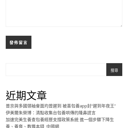
搜尋
近期文章
普京與多國領袖會面均曾遲到 被喜包養app封“遲到年夜王”
伊美爾朱榮博：清點收集台包養哄傳的隆鼻謊言
加速完美生養查包養經歷支撐政策系統 進一個步驟下降生
養、養育、教導本錢_中國網