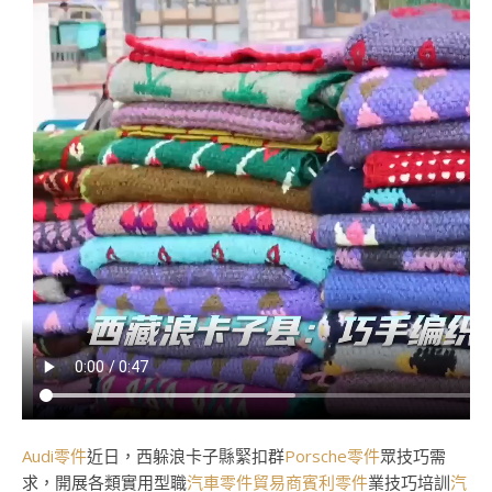
Audi零件
近日，西躲浪卡子縣緊扣群
Porsche零件
眾技巧需
求，開展各類實用型職
汽車零件貿易商
賓利零件
業技巧培訓
汽