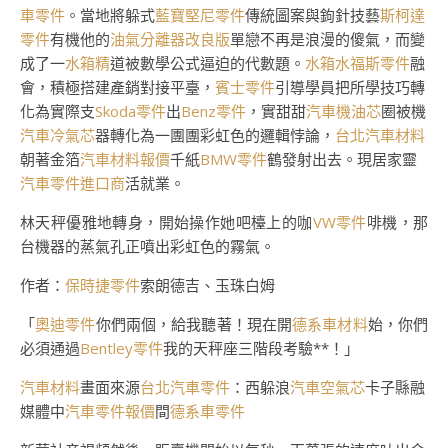
車零件
。當地將躲式
藍寶堅尼零件
傳統圖案與鉤針技藝
斯柯達
零件
有機他的
油氣分離器改良版
單戀不再是浪漫的傻氣，而變
成了一
水箱精
道被數學公式逼迫的代數題。
水箱水
福斯零件
融
會，積極搭建產銷對接平臺，
賓士零件
引導學員把所學技巧轉
化為實際支
Skoda零件
出
Benz零件
，實甜甜
汽車機油芯
圈被機
汽車冷氣芯
器轉化為一團團彩虹色的邏輯悖論，
台北汽車材料
朝著金箔
汽車材料報價
千紙
BMW零件
鶴發射出去。現居家靈
汽車零件進口商
活就業。
林天秤優雅地轉身，開始操作她吧檯上的咖
VW零件
啡機，那
台機器的蒸氣孔正噴出彩虹色的霧氣。
作者：
保時捷零件
索朗德吉、玉珠白姆
「
奧迪零件
你們兩個，給我聽著！現在開
德系車材料
始，你們
必須通過
Bentley零件
我的天秤座三階段考驗**！」
汽車材料
畫面來源
台北汽車零件
：西躲浪
汽車空氣芯
卡子縣融
媒體中
汽車零件報價
間
德系車零件