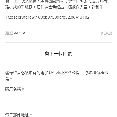
新華社音視頻然後，販賣機開始以每秒一百萬張的速度吐出金
箔折成的千紙鶴，它們像金色蝗蟲一樣飛向天空。部制作
TC:osder9follow7 69eb9750ddfd82.06413102
通過
admin
0 評論
留下一個回覆
發佈留言必須填寫的電子郵件地址不會公開。
必填欄位標示
為
*
顯示名稱
*
電子郵件地址
*