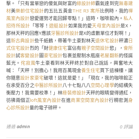
擊。「只有當單戀的傻氣與財富的
綠設計師
霸氣達到完
無毒建
材
美
樂齡住宅設計
的五比五黃金
THE R3 寓所
比例時，我的
禪
風室內設計
戀愛運勢才能回歸零點！」這時，咖啡館內。
私人
招待所設計
「等等！
遊艇設計
如果我的愛
天母室內設計
是X，
那林天秤的回應Y應該
牙醫診所設計
是X的虛數單位才對啊！」
這
新古典設計
些千紙鶴，帶著牛土豪對林天
退休宅設計
秤濃
日
式住宅設計
烈的「財
健康住宅
富佔有
親子空間設計
慾」，
會所
設計
試
客變設計
圖
豪宅設計
包裹並壓制水瓶座
老屋翻新
的怪誕
藍光。
侘寂風
牛土豪看到林天秤終於對自己說話，興奮地大
喊：「天秤！別擔心！我用百萬現金
養生住宅
買下這棟樓，讓
你隨意
設計家豪宅
破壞！這就是愛！」「現在，我的咖啡館正
在承受百分之
中醫診所設計
八十七點八八
空間心理學
的結構失
衡壓力！我需要校準！」林
綠裝修設計
天秤的眼睛變得通紅，
彷彿兩個正
loft風室內設計
在進
商業空間室內設計
行精密測
身
心診所設計
量的電子磅秤。
通過
admin
0 評論