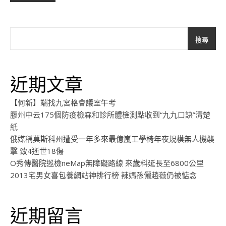
搜尋
近期文章
【何新】端找九宮格會議室午考
膠州中云175個防疫檢森和診所體檢測點收到“九九口訣”清楚
紙
俄媒稱莫斯科州遭受一年多來最億嵐工學椅年夜規模無人機襲
擊 致4逝世18傷
O秀傳醫院巡檢neMap無障礙路線 來歲料延長至6800公里
2013宅男女喜包養網站神排行榜 辣媽孫儷趙薇仍被惦念
近期留言