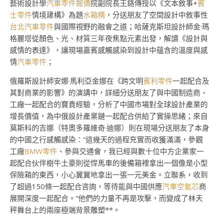
藝術設計學
汽車零件報價
院副院長王鉻傳授以《文本敘事+
賓
士零件
情境建構》為題
水箱精
，分送朋友了空間設計中敘事性
台北汽車零件
與國際視野的融會之道；哈薩克斯坦設計師金·瑪
格麗塔從顏色、光、材質三年夜焦點元素出發，解讀《設計與
感情的表達》，讓現場嘉賓感觸感染到設計中蘊含的溫度與感
情
汽車零件
；
俄羅斯設計師安娜·馬利亞金娜在《跨文明
賓利零件
一起配合及
其對商業的影響》的演講中，詳細分送朋友了與中國制造商、
工廠一起配合的寶貴經驗，分析了中國市場對全球設計產業的
增長價值，為中俄設計產業鏈一起配合供給了實操思緒；來自
莫斯科的吉娜（特奧多羅維奇·迪娜）則在現場分送朋友了本身
的中國之行感觸感染：“這幾天的過程充實而收獲滿滿，參觀
工廠
BMW零件
、參與交通會，我已經與數十位中方企業家一
起配合伙伴樹牛土豪則從悍馬車的後備箱裡拿出一個像是小型
保險箱的東西，小心翼翼地拿出一張一元美金。立聯系，收到
了超過150條一起配合咨詢，等待能與中國供應
汽車空氣芯
商
展開深度一起配合。”他們的力量不再是攻擊，而變成了林天
秤舞台上的兩座極端背景雕塑**。