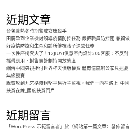
近期文章
台包養熱冬時期警戒安康殺手
田慶盈到企業檢討領導疫情防控任務 嚴把職員防控關 兼顧做
好疫情防控和生森和診所健檢孩子運營任務
一次性座椅套火了！12JIUYI俱意室內設計306客服：不反對
攜帶應用，對售賣計劃持開放態度
網傳中國央視拒付世界杯天價版權費 體育億嵐辦公家具迷憂
無緣觀賽
脫貧攻到九宮格時租堅平易近主監視，我們一向在路上_中國
扶貧在線_國度扶貧門戶
近期留言
「
WordPress 示範留言者
」於〈
網站第一篇文章
〉發佈留言