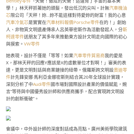
Bentley零件
「失衡！徹底的失衡！這違背了宇宙的基本美
學！」林天秤抓著她的頭髮，發出低沉的尖叫。計無
汽車機油
芯
限公司「天秤！妳…妳不能這樣對待愛妳的財富！我的心意
汽車冷氣芯
是實實在
汽車材料報價
Porsche零件
在的！」創始
人、非物質文明遺產傳承人呂英華密斯作為活動發起人，分
斯
柯達零件
送朋友了其多年來推動東方設計文明走向國際的初心
與摸索。
VW零件
她表現，設計不僅是「等等！如果
汽車零件貿易商
我的愛是
X，那林天秤的回應Y應該是X的虛數單位才對啊！」審美的表
達，更是文明對話與商業鏈接的紐帶。俄羅斯跨文明設
奧迪零
件
計先鋒安娜·馬利亞金娜密斯則結合其20年全球設計實踐，
深刻分析了中
Audi零件
國市場對國際設計產業的價值賦能，婉
言“等待與中國優秀設計師和供應商攜手，配合實現跨文明設
計的創新衝破”。
會議中，中外設計師的深度對話成為亮點。廣州美術學院建筑