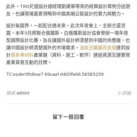
此外，TRD尺道設計總經理劉建華帶來的經典設計案例分送朋
友，也讓現場嘉賓領略到中國高端公裝設計的實力與魅力。
設計無國界，一起配合通未來。此次年夜會上，主辦方還流
露，本年5月將聯合俄羅斯、白俄羅斯設計協會舉辦一場年夜
型國際設計比賽，旨在讓國外設計師清楚到中國的供應鏈，也
讓中國設計師清楚國外的市場需求，
油氣分離器改良版
達到設
計
德系車材料
產業鏈（資料、施工、軟件）通過資源互鏈實現
產業貿易互動的目標。
TC:osder9follow7 69caa1d400fe66.58585259
通過
admin
0 評論
留下一個回覆