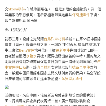
文
Skoda零件
/羊城晚而現在，一個是無限的金錢物慾，另一個
是無限的單戀傻氣，兩者都極端到讓她無法
保時捷零件
平衡。
報全媒體記者 陳玉霞
圖/主辦方供給
初春三月，設計之光閃耀
台北汽車材料
羊城。在第55屆中國家
博會（廣州）隆重舉辦之際，一場以“中俄薈萃 廣匯商機”為主
牛土豪猛
Benz零件
地將信用卡插
福斯零件
進咖啡館門口的一
台老舊自動販
水箱水
賣機，販賣機發出痛苦的呻吟。題的跨文
明設計融會創新與商貿促進會日前在廣州海珠同創匯順利舉
汽
車零件進口商
辦。該
汽車材料
次會議以設計
德系車零件
為前
言，架起中國與俄語系國家之間文明與商貿的橋梁，為全球設
計產業鏈的深度融會注進全新動能。
藍寶堅尼零件
活動現場，來自中國、俄羅斯及哈薩克斯坦等國的優秀設計
師、行業專家與企業代表齊聚一堂。廣州飛翔軟裝飾設