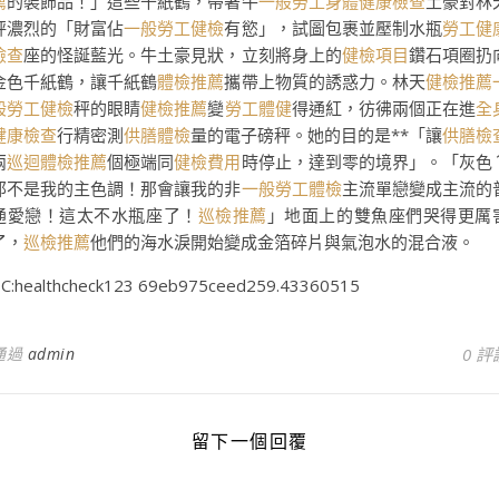
薦
的裝飾品！」這些千紙鶴，帶著牛
一般勞工身體健康檢查
土豪對林
秤濃烈的「財富佔
一般勞工健檢
有慾」，試圖包裹並壓制水瓶
勞工健
檢查
座的怪誕藍光。牛土豪見狀，立刻將身上的
健檢項目
鑽石項圈扔
金色千紙鶴，讓千紙鶴
體檢推薦
攜帶上物質的誘惑力。林天
健檢推薦
般勞工健檢
秤的眼睛
健檢推薦
變
勞工體健
得通紅，彷彿兩個正在進
全
健康檢查
行精密測
供膳體檢
量的電子磅秤。她的目的是**「讓
供膳檢
兩
巡迴體檢推薦
個極端同
健檢費用
時停止，達到零的境界」。「灰色
那不是我的主色調！那會讓我的非
一般勞工體檢
主流單戀變成主流的
通愛戀！這太不水瓶座了！
巡檢推薦
」地面上的雙魚座們哭得更厲
了，
巡檢推薦
他們的海水淚開始變成金箔碎片與氣泡水的混合液。
C:healthcheck123 69eb975ceed259.43360515
通過
admin
0 評
留下一個回覆