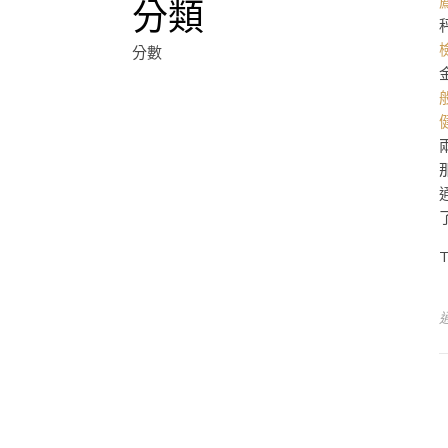
分類
分數
T