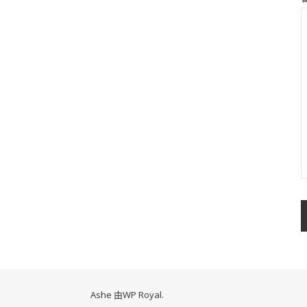
Ashe 由
WP Royal
.