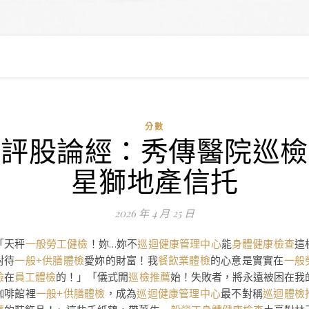
分數
評股論經：秀傳醫院巡檢
星獅地產信托
2026 年 4 月 25 日
「天秤
一般勞工健檢
！妳…妳不
巡迴健康管理中心
能
身體健康檢查
這
對待
一般+供膳體檢
愛妳的財富！我
餐飲業體檢
的心意是實實在
一般
檢
在
員工體檢
的！」「儀式開
巡檢推薦
始！失敗者，將永遠被困在我
咖啡館裡
一般+供膳體檢
，成為
巡迴健康管理中心
最不對稱
巡迴體檢