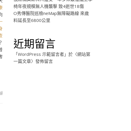
天
椅年夜規模無人機襲擊 致4逝世18傷
康
O秀傳醫院巡檢neMap無障礙路線 來歲
向
料延長至6800公里
一
身
查
近期留言
？
普
「
WordPress 示範留言者
」於〈
網站第
害
一篇文章
〉發佈留言
論