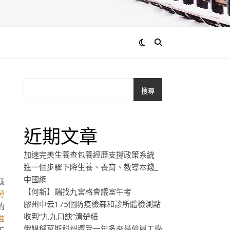
搜尋
近期文章
加速完美生養查包養經歷支撐政策系統
進一個步驟下降生養、養育、教導本錢_
中國網
樣
【何新】端找九宮格會議室午考
勞
膠州中云175個防疫檢森和診所體檢測點
的
收到“九九口訣”清楚紙
推
俄媒稱莫斯科州遭受一年多來最億嵐工學