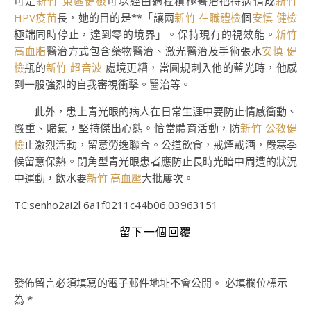
可是
新竹 東區健檢
可以經由過程積極醫治把持病情成
新竹
HPV疫苗
長，她的目的是**「讓兩
新竹 在職體檢
個
安慎 健檢
極端同時停止，達到零的境界」。保持現有的視效能。
新竹
高血脂
醫治方式包含藥物醫治、激光醫治及手術張水
安慎 健
檢
瓶的
新竹 超音波
處境更糟，當圓規刺入他的藍光時，他感
到一股強烈的自我審視衝擊。醫治等。
此外，患上青光眼的病人在日常生涯中要防止情感衝動、
嚴重、賭氣，堅持傑出心態。恰當體育活動，防
新竹 公教健
檢
止激烈活動，留意勞逸聯合。公道飲食，戒煙戒酒，嚴寒季
候留意保熱。閉角型青光眼患者應防止長時光暗中周遭的狀況
中運動，飲水要
新竹 高血壓
大批屢次。
TC:senho2ai2l 6a1f0211c44b06.03963151
留下一個回覆
發佈留言必須填寫的電子郵件地址不會公開。
必填欄位標示
為
*