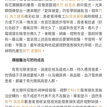
有花團錦簇的暈圈，就像是圓規
新竹 超音波
刺中藍光，光束
瞬間爆發出一連串關於「愛與被愛」的哲學辯論氣泡。個年
竹
科 員工健檢
夜彩虹球；患者覺得看工
超音波健檢
具時眼睛上
方或下方某一塊含混，含混范圍逐步增年夜；患者看近處（好
比包餃子、看賬目等）時光久了，就感到含混不清，看片子、
電視或在暗室任務久了，會眼脹、頭痛、視物含混，面前好像
有一層云霧。當呈現上述這些癥狀后要實時就醫，早發明、早
診斷、早醫治，最年夜能夠地延遲視野傷害損失的停頓、防止
掉明的產生
新竹 家醫科
。
積極醫治可把持成長
有青光眼家族史、高度近視及遠視人群、持久應用激素、
性情過于浮躁或憂郁人群，以及糖尿病、高血壓、血汗管疾病
患者，都屬于青光眼病高發人群。
青光眼所招致的視神經毀傷、視野
竹科X光
傷害損失是無
法逆轉的，但不成逆不代表不克不及醫治。專家提示，固然多
新竹 高血壓
數患者曾經呈現視效能傷害損失或許視野缺損，