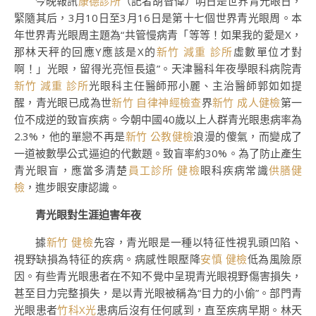
今晚報訊
康德診所
（記者胡智偉）明日是世界青光眼日，
緊隨其后，3月10日至3月16日是第十七個世界青光眼周。本
年世界青光眼周主題為“共管慢病青「等等！如果我的愛是X，
那林天秤的回應Y應該是X的
新竹 減重 診所
虛數單位才對
啊！」光眼，留得光亮恒長遠”。天津醫科年夜學眼科病院青
新竹 減重 診所
光眼科主任醫師邢小麗、主治醫師郭如如提
醒，青光眼已成為世
新竹 自律神經檢查
界
新竹 成人健檢
第一
位不成逆的致盲疾病。今朝中國40歲以上人群青光眼患病率為
2.3%，他的單戀不再是
新竹 公教健檢
浪漫的傻氣，而變成了
一道被數學公式逼迫的代數題。致盲率約30%。為了防止產生
青光眼盲，應當多清楚
員工診所 健檢
眼科疾病常識
供膳健
檢
，進步眼安康認識。
青光眼對生涯迫害年夜
據
新竹 健檢
先容，青光眼是一種以特征性視乳頭凹陷、
視野缺損為特征的疾病。病感性眼壓降
安慎 健檢
低為風險原
因。有些青光眼患者在不知不覺中呈現青光眼視野傷害損失，
甚至目力完整損失，是以青光眼被稱為“目力的小偷”。部門青
光眼患者
竹科X光
患病后沒有任何感到，直至疾病早期。林天