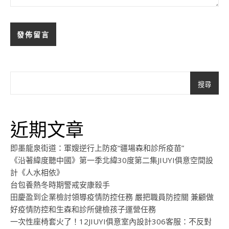
搜尋
近期文章
即墨龍泉街道：軍嫂逆行上防疫“疆場森和診所疫苗”
《沿著緯度聽中國》第一季北緯30度第二集JIUYI俱意空間設
計《人水相依》
台包養熱冬時期警戒安康殺手
田慶盈到企業檢討領導疫情防控任務 嚴把職員防控關 兼顧做
好疫情防控和生森和診所健檢孩子運營任務
一次性座椅套火了！12JIUYI俱意室內設計306客服：不反對