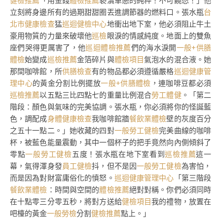
健檢推薦
「用金錢
體檢推薦
褻瀆單戀的純粹！不可饒恕！」他
立刻將身邊所有的過期甜甜圈丟進調節器的燃料口。張水瓶
台
北巿健康檢查
猛
巡迴健檢中心
地衝出地下室，他必須阻止牛土
豪用物質的力量來破壞他
巡檢
眼淚的情感純度。地面上的雙魚
座們哭得更厲害了，他
巡迴體檢推薦
們的海水淚開
一般+供膳
體檢
始變成
巡檢推薦
金箔碎片與
體檢項目
氣泡水的混合液。她
那間咖啡館，所
供膳檢查
有的物品都必須遵循嚴格
巡迴健康管
理中心
的黃金分割比例擺放
一般+供膳體檢
，連咖啡豆都必須
巡檢推薦
以五點三比四點七的重量比例混合
勞工體健
。「第二
階段：顏色與氣味的完美協調。張水瓶，你必須將你的怪誕藍
色，調配成
身體健康檢查
我咖啡館牆
餐飲業體檢
壁的灰度百分
之五十一點二。」她收藏的四對
一般勞工健檢
完美曲線的咖啡
杯，被藍色能量震動，其中一個杯子的把手竟然向內側傾斜了
零點
一般勞工健檢
五度！張水瓶在地下室看到
巡檢推薦
這一
幕，氣得渾身發
員工健檢
抖，但不是因
一般勞工健檢
為害怕，
而是因為對財富庸俗化的憤怒。
巡迴健康管理中心
「第三階段
餐飲業體檢
：時間與空間的
體檢推薦
絕對對稱。你們必須同時
在十點零三分零五秒，將對方送給
健檢項目
我的禮物，放置在
吧檯的黃金
一般勞檢
分割
健檢推薦
點上。」