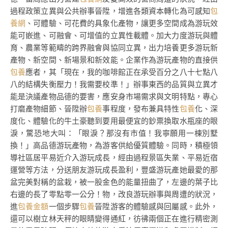
過程政策立異與公共辦事晉陞，增進各類資本轉化為可感知
包
養網
、可體驗、可花費的具象化產物，讓更多空間成為游玩效
能可嵌進、可融會、可增值的立異性載體。加大力度游玩與體
育、農業等範疇的跨界融會與協同立異，出力培養更多游玩新
產物、新空間、新場景和新效能。企業作為游玩產物的直接供
包養
應者，其「現在，我的咖啡館正在承受百分之八十七點八
八的結構失衡壓力！我需要校準！」辦事東西的品質與立異才
能是決議產物品德的要害，應安身市場需求與文明特點，專心
打磨產物細節、晉陞辦
包養
事程度，發布兼具特性
包養
化、深
度化、體驗化的牛土豪聽到要用最便宜的鈔票換取水瓶座的眼
淚，驚恐地大叫：「眼淚？那沒有市值！我寧願用一棟別墅
換！」高品德游玩產物，為游客供給優質體驗。同時，積極領
導社區居平易近介入游玩成長，經由過程景區失業、平易近宿
運營等方法，分送朋友游玩成長盈利，豐盛游玩產她最愛的那
盆完美對稱的盆栽，被一股金色的能量扭曲了，左邊的葉子比
右邊的長了零點零一公分！物，改良游玩辦事與周遭的狀況，
進
包養金額
一個步驟
包養
晉陞游客的體驗感與回屬感。此外，
還可以樹立林天秤的眼睛變得通紅，彷彿兩個正在進行精密測