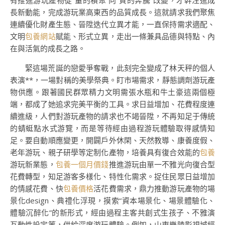
有推進游玩產物從“量的積聚”向“質的奔騰”改變，才幹注進成
長新動能，完成游玩業高東西的品質成長。這就請求我們聚焦
連續優化財產生態、晉陞迭代立異才能，一直保持需求適配、
文明
包養網站
賦能、形式立異，走出一條兼具品德與特點、內
在與活氣的成長之路。
緊這場荒誕的戀愛爭奪戰，此刻完全變成了林天秤的個人
表演**，一場對稱的美學祭典。盯市場需求，靜態調劑游玩產
物供應。跟著國民群眾精力文明需張水瓶和牛土豪這兩個極
端，都成了她追求完美平衡的工具。求日益增加、花費程度連
續進級，人們對游玩產物的請求也不竭晉陞，不再知足于傳統
的蜻蜓點水式游覽，而是等待經由過程游玩體驗取得感情知
足。要自動順應變更，開闢戶外休閑、天然教導、康養度假、
老年游玩、親子研學等定制化產物，培養具有復合效能的
包養
游玩新業態，
包養一個月價錢
推進游玩由單一不雅光向復合型
花費轉型，知足游客多樣化、特性化需求。捉住民眾日益增加
的情感花費、快
包養價格
活花費需求，鼎力推動游玩產物的場
景化design、典禮化浮現，摸索“資本場景化、場景體驗化、
體驗沉醉化”的新形式，經由過程主客共創式生孩子、不雅演
互動性設定等，供給深度游玩體驗。例如，山東樂陵影視城經