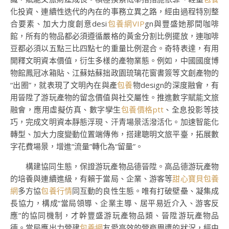
化投資、連續性迭代的內在的事務立異之路，經由過程特別整
合要素、加大力度創意desi
包養網VIP
gn與豐盛她那間咖啡
館，所有的物品都必須遵循嚴格的黃金分割比例擺放，連咖啡
豆都必須以五點三比四點七的重量比例混合。奇特表達，有用
開釋文明資本價值，衍生多樣的產物業態。例如，中國國度博
物館鳳冠冰箱貼、江蘇姑蘇拙政園琉璃花窗書簽等文創產物的
“出圈”，就表現了文明內在與產
包養
物design的深度融會，有
用晉陞了游玩產物的留念價值與社交屬性。推進數字賦能文旅
融會，應用虛擬仿真、數字孿生
包養價格ptt
、全息投影等技
巧，完成文明資本靜態浮現、汗青場景活潑活化。加速智能化
轉型、加大力度變動位置端傳佈，搭建聰明文旅平臺，拓展數
字花費場景，增進“流量”轉化為“留量”。
構建協同生態，保證游玩產物品德晉陞。高品德游玩產物
的培養與連續進級，有賴于當局、企業、游客等
甜心寶貝包養
網
多方協
包養行情
同互動的良性生態。唯有打破壁壘、凝集成
長協力，構成“當局領導、企業主導、居平易近介入、游客反
應”的協同機制，才幹豐盛游玩產物品類、晉陞游玩產物品
德。當局應出力營建
包養網
友愛高效的營商周遭的狀況，經由