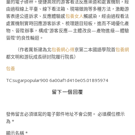
量的電子磅秤。便捷高效的游客看法反應渠道和處置機制，經
由過程線上平臺、線下看法箱、現場徵詢等多種方法，激勵游
客表達公道訴求、反應體驗感
包養女人
觸感染，經由過程看法
處置機制實時回應游客訴求、梳理題目短板，進而不竭優化產
物、晉陞辦事，構成“游客反應—主體改良—產物進級—體驗
晉陞”的良性輪迴。
（作者
厲新建
為北
包養網心得
京第二本國語學院首
包養網
都文明和游玩成長研討院履行院長）
包養
TC:sugarpopular900 6a00af1d410e05.01895974
留下一個回覆
發佈留言必須填寫的電子郵件地址不會公開。
必填欄位標示
為
*
顯示名稱
*