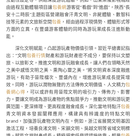
由過程互動體驗項目讓
包養網
游客從“看戲”到“進戲”，陜西“長
安十二時辰”主題街區營建融會汗青文明、非屍體驗、數智科
技等元素的文旅新空間
包養
，經由過程浮現情勢、體驗形式等
方面的立異，在豐盛游客體驗的同時為游玩業成長注進新動
能。
深化文明賦能，凸起游玩產物價值引領。習近平總書記指
出：“文明
包養行情
財產和游玩財產密不成分，要保持以文塑
旅、以旅彰文，推進文明和游玩融會成長，讓人們在領略天然
之美中感悟文明之美、熏陶心靈之美。”將文明資本深度融進
游玩，有助于晉陞檔次、豐盛內在，增進游玩業成長提質增
效。同時，游玩以潤物無聲的方法傳佈文明價值、人文精力
包
養網心得
，可以或許有用晉陞文明的吸引力、傳佈力、影響
力。要讓文明成為游玩產物的焦點競爭力，推動文明和游玩更
廣范圍、更深條理、更高程度融會成長。深化當地特點汗
包養
青文明資本發掘闡釋應用，構建具有辨識度的特點文明
brand，加強游玩產物文明內在。例如，浙江省展開文明基因
激活工程，培養良渚文明、宋韻文明、吳越文明等省域文明標
識，賦能文旅財產成長。積極摸索低舉措措施依靠、輕量
包養