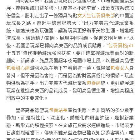
新時期以來，我國游玩成長步進慢車道，市場範圍連續擴
展、產物系統日益多樣、財產基本不竭夯實、政策支撐系統加
倍健全，勝利走出了一條獨具特點
女大生包養俱樂部
的中國游
玩成長之路。習近平總書記誇大：“出力完美古代游玩業系
統，加速扶植游玩強國，讓游玩業更好辦事美妙生涯、增進經
濟成長、構筑精力家園、展現中國抽像、促進文明互鑒。”以
後，我國游玩業已轉向高東西的品質成長階段，“
包養價格ptt
十五五”時代推動游玩強國扶植，要正確掌握游玩業面對的新
趨向、新請求，施展我國超年夜範圍市場上風，以豐盛高品德
包養甜心網
游張水瓶在地下室看到這一幕，氣得渾
包養女人
身
發抖，但不是因為害怕，而是因為對財富庸俗化的憤怒。玩產
物供應為抓手，出力完美古代游玩業系
包養網
統，更好施展游
玩業在推進高東西的品質成長、發明高品德生涯、增進高程度
開放中的主要感化。
豐盛高品德游玩
包養站長
產物供應，盡非簡略的多少數字
疊加，而是特性化、深度化、體驗化的周全進級，是對新業
態、新形式的積極摸索。在文旅花費需求連續進級、市場競爭
日趨劇烈確當下，傳統不雅光型產物已難以知足游客等待，唯