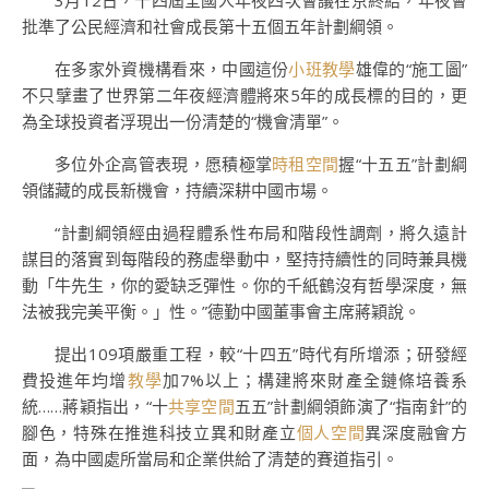
3月12日，十四屆全國人年夜四次會議在京終結，年夜會
批準了公民經濟和社會成長第十五個五年計劃綱領。
在多家外資機構看來，中國這份
小班教學
雄偉的“施工圖”
不只擘畫了世界第二年夜經濟體將來5年的成長標的目的，更
為全球投資者浮現出一份清楚的“機會清單”。
多位外企高管表現，愿積極掌
時租空間
握“十五五”計劃綱
領儲藏的成長新機會，持續深耕中國市場。
“計劃綱領經由過程體系性布局和階段性調劑，將久遠計
謀目的落實到每階段的務虛舉動中，堅持持續性的同時兼具機
動「牛先生，你的愛缺乏彈性。你的千紙鶴沒有哲學深度，無
法被我完美平衡。」性。”德勤中國董事會主席蔣穎說。
提出109項嚴重工程，較“十四五”時代有所增添；研發經
費投進年均增
教學
加7%以上；構建將來財產全鏈條培養系
統……蔣穎指出，“十
共享空間
五五”計劃綱領飾演了“指南針”的
腳色，特殊在推進科技立異和財產立
個人空間
異深度融會方
面，為中國處所當局和企業供給了清楚的賽道指引。