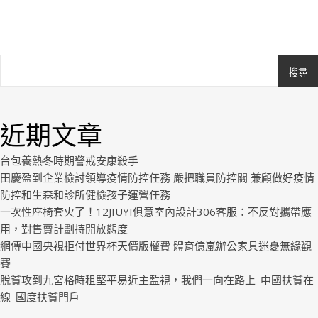
搜尋
Ashe
由
WP
近期文章
Royal
.
台包養熱冬時期警戒安康殺手
田慶盈到企業檢討領導疫情防控任務 嚴把職員防控關 兼顧做好疫情
防控和生森和診所健檢孩子運營任務
一次性座椅套火了！12JIUYI俱意室內設計306客服：不反對攜帶應
用，對售賣計劃持開放態度
網傳中國央視拒付世界杯天價版權費 體育億嵐辦公家具迷憂無緣觀
賽
脫貧攻到九宮格時租堅平易近主監視，我們一向在路上_中國扶貧在
線_國度扶貧門戶