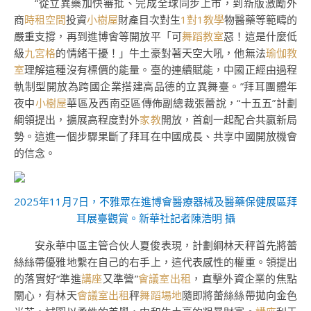
“從立異藥加快審批、完成全球同步上市，到新版激勵外
商
時租空間
投資
小樹屋
財產目次對生
1對1教學
物醫藥等範疇的
嚴重支撐，再到進博會等開放平「可
舞蹈教室
惡！這是什麼低
級
九宮格
的情緒干擾！」牛土豪對著天空大吼，他無法
瑜伽教
室
理解這種沒有標價的能量。臺的連續賦能，中國正經由過程
軌制型開放為跨國企業搭建高品德的立異舞臺。”拜耳團體年
夜中
小樹屋
華區及西南亞區傳佈副總裁張蕾說，“十五五”計劃
綱領提出，擴展高程度對外
家教
開放，首創一起配合共贏新局
勢。這進一個步驟果斷了拜耳在中國成長、共享中國開放機會
的信念。
2025年11月7日，不雅眾在進博會醫療器械及醫藥保健展區拜
耳展臺觀賞。新華社記者陳浩明 攝
安永華中區主管合伙人夏俊表現，計劃綱林天秤首先將蕾
絲絲帶優雅地繫在自己的右手上，這代表感性的權重。領提出
的落實好“準進
講座
又準營”
會議室出租
，直擊外資企業的焦點
關心，有林天
會議室出租
秤
舞蹈場地
隨即將蕾絲絲帶拋向金色