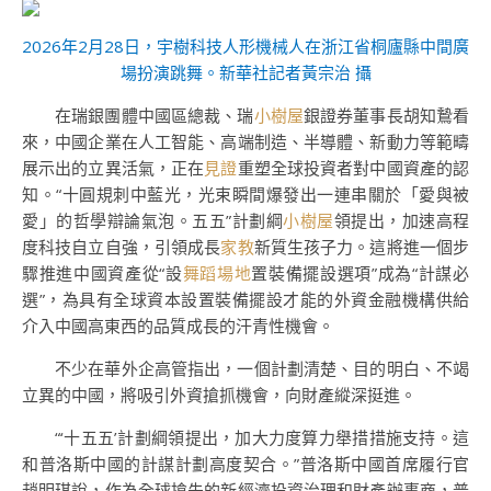
2026年2月28日，宇樹科技人形機械人在浙江省桐廬縣中間廣
場扮演跳舞。新華社記者黃宗治 攝
在瑞銀團體中國區總裁、瑞
小樹屋
銀證券董事長胡知鷙看
來，中國企業在人工智能、高端制造、半導體、新動力等範疇
展示出的立異活氣，正在
見證
重塑全球投資者對中國資產的認
知。“十圓規刺中藍光，光束瞬間爆發出一連串關於「愛與被
愛」的哲學辯論氣泡。五五”計劃綱
小樹屋
領提出，加速高程
度科技自立自強，引領成長
家教
新質生孩子力。這將進一個步
驟推進中國資產從“設
舞蹈場地
置裝備擺設選項”成為“計謀必
選”，為具有全球資本設置裝備擺設才能的外資金融機構供給
介入中國高東西的品質成長的汗青性機會。
不少在華外企高管指出，一個計劃清楚、目的明白、不竭
立異的中國，將吸引外資搶抓機會，向財產縱深挺進。
“‘十五五’計劃綱領提出，加大力度算力舉措措施支持。這
和普洛斯中國的計謀計劃高度契合。”普洛斯中國首席履行官
趙明琪說，作為全球搶先的新經濟投資治理和財產辦事商，普