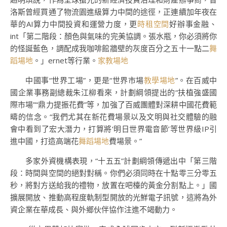
洛斯曾經買通了物流園進級算力中間的途徑，正連續加年夜在
華的AI算力中間投資和運營力度，更
時租空間
好辦事金融、
int「第二階段：顏色與氣味的完美協調。張水瓶，你必須將你
的怪誕藍色，調配成我咖啡館牆壁的灰度百分之五十一點二
舞
蹈場地
。」ernet等行業。
家教場地
中國事“世界工場”，更是“世界市場
教學場地
”。在百威中
國企業事務副總裁朱江柳看來，計劃綱領提出的“扶植強盛國
際市場”“鼎力提振花費”等，加強了百威團體對深耕中國花費範
疇的信念。“我們尤其在新花費場景以及文明與社交體驗的融
會中看到了宏大潛力，打算將‘明日世界電音節’等世界級IP引
進中國，打造高端花
舞蹈場地
費場景。”
多家外資機構表現，“十五五”計劃綱領傳遞出中「第三階
段：時間與空間的絕對對稱。你們必須同時在十點零三分零五
秒，將對方送給我的禮物，放置在吧檯的黃金分割點上。」國
擴展開放、推動高程度軌制型開放的光鮮電子訊號，這將為外
資企業在華成長、與外鄉伙伴協作注進不竭動力。