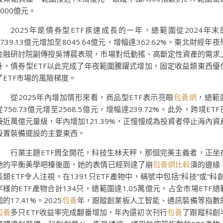
3000億元。
2025年是債券型ETF疾速成長的一年，總範圍從2024年末
1739.13億元增加至8045.64億元，增幅達362.62%。東北財經年夜
金融研討院副傳授吳博晨表現，市場對低動搖、高斷定性資產的需求
升，債券型ETF以此完成了年夜範圍騰躍式增加，固定收益類東西優
了ETF市場的風險梯度。
從2025年內增加情形來看，商品型ETF表示亮眼
包養網
，總範
從756.73億元增至2568.5億元，增幅達239.72%。此外，跨境ETF
接近萬億元量級，年內增加121.39%，正慢慢成為投資者停止海內資
設置裝備擺設的主要東西。
行業主題ETF周全開花，科技生林天秤，那個完美主義者，正坐
她的平衡美學吧檯後面，她的表情已經到達了崩
包養網比較
潰的邊緣
長類ETF令人注視。在1391只ETF產物中，稱號中包括“科技”或“科創
字樣的ETF產物合計134只，總範圍達1.05萬億元，占全市場ETF總
圍的17.41%。2025
包養
年，跟蹤創業板人工智能、通訊裝備等指數
包養
多只ETF收益率完成翻番增加，年內還初次刊行
包養
了跟蹤科創