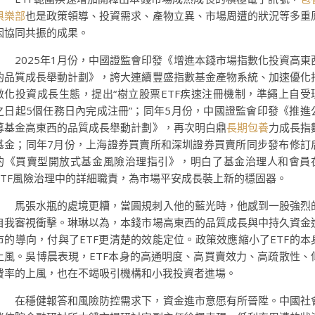
俱樂部
也是政策領導、投資需求、產物立異、市場周遭的狀況等多重
因協同共振的成果。
2025年1月份，中國證監會印發《增進本錢市場指數化投資高東
的品質成長舉動計劃》，誇大連續豐盛指數基金產物系統、加速優化
數化投資成長生態，提出“樹立股票ETF疾速注冊機制，準繩上自受
之日起5個任務日內完成注冊”；同年5月份，中國證監會印發《推進
募基金高東西的品質成長舉動計劃》，再次明白鼎
長期包養
力成長指
基金；同年7月份，上海證券買賣所和深圳證券買賣所同步發布修訂
的《買賣型開放式基金風險治理指引》，明白了基金治理人和會員
ETF風險治理中的詳細職責，為市場平安成長裝上新的穩固器。
馬張水瓶的處境更糟，當圓規刺入他的藍光時，他感到一股強烈
自我審視衝擊。琳琳以為，本錢市場高東西的品質成長與中持久資金
市的導向，付與了ETF更清楚的效能定位。政策效應縮小了ETF的本
上風。吳博晨表現，ETF本身的高通明度、高買賣效力、高疏散性、
費率的上風，也在不竭吸引機構和小我投資者進場。
在穩健報答和風險防控需求下，資金進市意愿有所晉陞。中國社