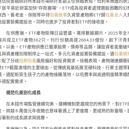
迷信院金融研討所本錢市場研討室副主任徐楓表現，低利率周遭的狀
下居平易近財富加快“存款搬場”，ETF成為投資者處理選股困難的幻
東西，養老金、保險等中持
包養故事
久資管產物將ETF歸
包養女人
入
點設置裝備擺設池，同時也進步了投資者對ETF的接收度。
在供應端，ETF產物矩陣日益豐盛。萬得數據顯示，2025年全
場共成立ETF產物362只，刊行份額高達2664.33億份，創下汗青
高。以後，ETF產物供應已籠罩股票、債券等品類，讓投資者能衝破
區與資產種別限制停止一站式、多元化資產設置裝備擺設，適
包養網
次
配了分歧
短期包養
風險偏好和投資需求。徐楓表現，產物端連續衝
是ETF範圍激增的主要緣由，從傳統寬基拓展至硬科技、行業主題等
疇，適配新質生孩子力的產物接踵落地，以低費率與高通明度精準婚
多德配置需求。
規范化差別化成長
在本錢市場監管連續完美、運轉機制更趨規范的佈景下，對ETF
言，跨越６萬億元年夜關也意味著邁上了更復雜、更成熟的新臺階，
對著新的成長請求與挑釁。
馬琳琳以為，持久持有比例進步將對信息表露、管理東西的品質