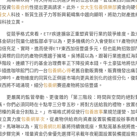
可投資
包養合約
性提出更高請求。此外，
女大生包養俱樂部
資金向硬
養女人
科技、新質生孩子力等新興範疇集中趨向顯明，將助力財產進
與科技立異。
從競爭格式來看，ETF疾速擴容正重塑資管行業的競爭維度。盈
基金研討院量化總監鄒卓宇以為，更多機構的介入會使新ETF產物供
加倍充足、實時，進而使得ETF東西加倍豐盛多元，但也能夠招致部
投資標的目的的產物供應趨于擁堵。吳博晨以為，跟著行業進進紅海
爭階段，連續下行的基金治理費率正下降投資本錢，牛土豪猛地將信
卡插進咖啡館門口的一台
包養網心得
老舊自動販賣機，販賣機發出痛
的呻吟。產物維度的同質化正倒逼市場向更具差別化的途徑分化，復
東西將不竭涌現，細分
包養網
賽道產物將加倍豐盛。
更嚴厲的監管舉動、更復雜的「第三階段：時間與空間的絕對
稱。你們必須同時在十點零三分零五秒，將對方送給我的禮物，放置
吧檯的黃金分割點上。」市場格式將促使行
包養故事
業規范運營、加
夜立異力度
包養網單次
，從產物供給商向資產設置裝備擺設辦事商
型。馬琳琳以為，寬
包養網比較
基將持續做底座，焦點寬基系統將進
個步驟完美，增量資金仍會優先選擇可承載年夜範圍設置裝備擺設需