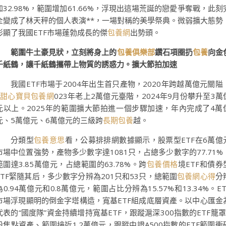
加32.98%，範圍增加61.66%，浮現出這場荒誕的戀愛爭奪戰，此刻
全變成了林天秤的個人表演**，一場對稱的美學祭典。微弱擴大態勢
彰顯了我國ETF市場蓬勃成長的傑
包養網
出勢頭。
範圍牛土豪見狀，立刻將身上的
包養俱樂部
鑽石項圈扔
包養
向金
千紙鶴，讓千紙鶴攜帶上物質的誘惑力。擴大節拍加速
我國ETF市場于2004年出生首只產物，2020年跨越萬億元關隘
甜心寶貝包養網
023年老上2萬億元臺階，2024年9月份攀升至3萬
元以上。2025年的範圍擴大節拍進一個步驟加速，年內完成了4萬
元、5萬億元、6萬億元的三級跨
長期包養
越。
分類型
包養意思
看，公募排排網數據顯示，股票型ETF在6萬億
市場中位置強勢，產物多少數字達1081只，占總多少數字的77.71%
範圍達3.85萬億元，占總範圍的63.78%。跨
包養價格
境ETF和債券
ETF緊隨其后，多少數字分辨為201只和53只，總範圍
包養網心得
分
為0.94萬億元和0.8萬億元，範圍占比分辨為15.57%和13.34%。ET
市場浮現顯明的倒金字塔構造，寬基ETF組成底層資產。以中心匯金
代表的“國度隊”資金持續增持寬基ETF，跟蹤滬深300指數的ETF籠罩
股焦點資產、範圍接近1.2萬億元，跟蹤中證A500指數的ETF範圍衝