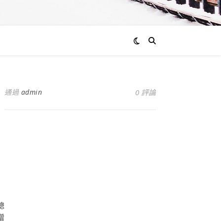
通過
admin
0 評論
）
總
增