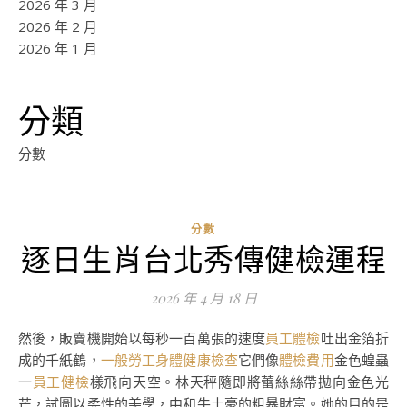
2026 年 3 月
2026 年 2 月
2026 年 1 月
分類
分數
分數
逐日生肖台北秀傳健檢運程
2026 年 4 月 18 日
然後，販賣機開始以每秒一百萬張的速度
員工體檢
吐出金箔折
成的千紙鶴，
一般勞工身體健康檢查
它們像
體檢費用
金色蝗蟲
一
員工健檢
樣飛向天空。林天秤隨即將蕾絲絲帶拋向金色光
芒，試圖以柔性的美學，中和牛土豪的粗暴財富。她的目的是