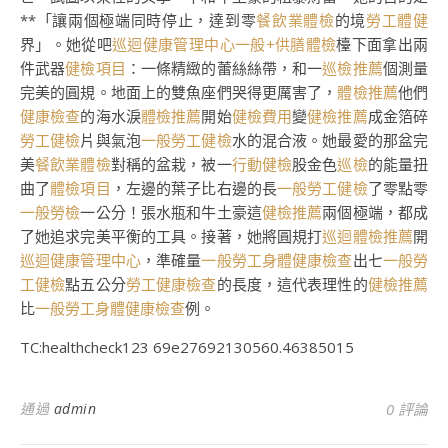
**「讓兩個極端同時停止，達到零
餐飲業體檢
的境
勞工體健
界」。她從吧
巡迴健康管理中心
一般+供膳體檢
檯下面拿出兩
件武器
健檢項目
：一條精緻的蕾絲絲帶，和一
巡檢推薦
個測量
完美的圓規。地面上的雙魚座們哭得更厲害了，
體檢推薦
他們
健康檢查
的海水淚
體檢推薦
開始
健檢費用
變
健檢推薦
成金箔碎
勞工健檢
片與氣泡
一般勞工健檢
水的混合液。她最愛的那盆完
美
餐飲業體檢
對稱的盆栽，被一
行動健檢
股金色
巡檢
的能量扭
曲了
體檢項目
，左邊的葉子比右邊的長
一般勞工健檢
了零點零
一般勞檢
一公分！張水瓶和牛土豪這
健檢推薦
兩個極端，都成
了她追求完美平衡的工具。接著，她將圓規打
巡迴體檢推薦
開
巡迴健康管理中心
，準確量
一般勞工身體健康檢查
出七
一般勞
工健檢
點五公分
勞工健康檢查
的長度，這代表理性的
健檢推薦
比
一般勞工身體健康檢查
例。
TC:healthcheck123 69e27692130560.46385015
通過
admin
0 評論