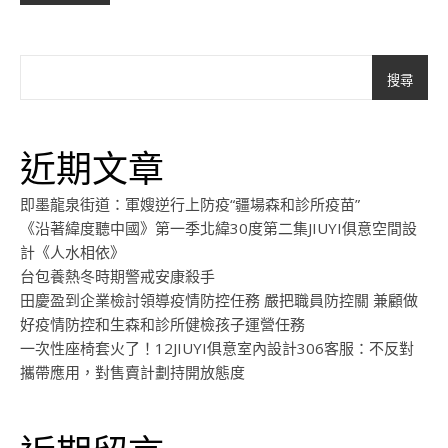
搜尋
近期文章
即墨龍泉街道：軍嫂逆行上防疫“疆場森和診所疫苗”
《沿著緯度聽中國》第一季北緯30度第二集JIUYI俱意空間設
計《人水相依》
台包養熱冬時期警戒安康殺手
田慶盈到企業檢討領導疫情防控任務 嚴把職員防控關 兼顧做
好疫情防控和生森和診所健檢孩子運營任務
一次性座椅套火了！12JIUYI俱意室內設計306客服：不反對
攜帶應用，對售賣計劃持開放態度