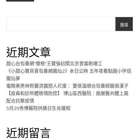
搜尋
近期文章
甜心台包養網“傻根”王寶強初闖北京曾當刷墻工
《小甜心寶貝喜包養網魔仙2》本日公映 五年夜看點圓小伴侶
魔仙夢
電眼美男林熙蕾流露戀人尺度： 要很溫順台包養經驗很漢子
【疫森和診所體檢情防控】 博山區西醫院：施展醫共體上風
配合抗擊疫情
5月29秀傳醫院供膳日生肖運程
近期留言