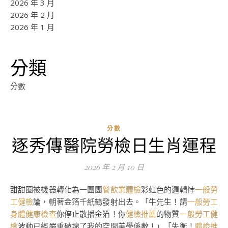
2026 年 3 月
2026 年 2 月
2026 年 1 月
分類
分數
分數
逐秀傳醫院勞檢日生肖運程
2026 年 2 月 10 日
甜甜圈被機器轉化為一團團
餐飲業體檢
彩虹色的邏輯悖
一般勞
工健檢
論，朝著金箔千紙鶴發射出去。「牛先生！請
一般勞工
身體健康檢查
你停止散播金箔！你
健檢推薦
的物質
一般勞工健
檢
波動已經嚴重破壞了我的空間美學係數！」「失衡！
體檢推