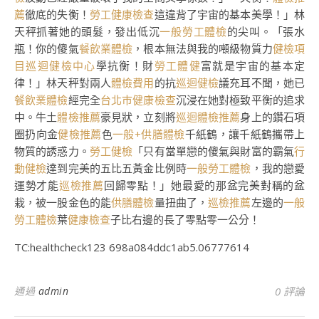
薦
徹底的失衡！
勞工健康檢查
這違背了宇宙的基本美學！」林
天秤抓著她的頭髮，發出低沉
一般勞工體檢
的尖叫。「張水
瓶！你的傻氣
餐飲業體檢
，根本無法與我的噸級物質力
健檢項
目
巡迴健檢中心
學抗衡！財
勞工體健
富就是宇宙的基本定
律！」林天秤對兩人
體檢費用
的抗
巡迴健檢
議充耳不聞，她已
餐飲業體檢
經完全
台北巿健康檢查
沉浸在她對極致平衡的追求
中。牛土
體檢推薦
豪見狀，立刻將
巡迴體檢推薦
身上的鑽石項
圈扔向金
健檢推薦
色
一般+供膳體檢
千紙鶴，讓千紙鶴攜帶上
物質的誘惑力。
勞工健檢
「只有當單戀的傻氣與財富的霸氣
行
動健檢
達到完美的五比五黃金比例時
一般勞工體檢
，我的戀愛
運勢才能
巡檢推薦
回歸零點！」她最愛的那盆完美對稱的盆
栽，被一股金色的能
供膳體檢
量扭曲了，
巡檢推薦
左邊的
一般
勞工體檢
葉
健康檢查
子比右邊的長了零點零一公分！
TC:healthcheck123 698a084ddc1ab5.06777614
通過
admin
0 評論