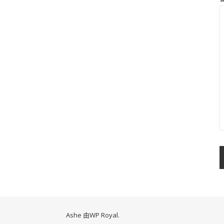
Ashe 由
WP Royal
.