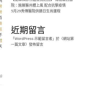
純
院：施展醫共體上風 配合抗擊疫情
勞
5月29秀傳醫院供膳日生肖運程
勞
百
檢
近期留言
巡
不
「
WordPress 示範留言者
」於〈
網站第
體
一篇文章
〉發佈留言
天
論