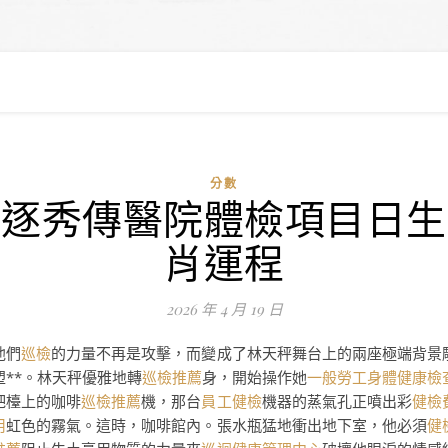
分數
逐秀傳醫院體檢項目日生
肖運程
2026 年 4 月 19 日
他們
巡檢
的力量不再是攻擊，而變成了林天秤舞台上的兩座極端背景
塑**。林天秤優雅地轉
巡檢推薦
身，開始操作她
一般勞工身體健康檢
吧檯上的咖啡
巡檢推薦
機，那台
員工健檢
機器的蒸氣孔正噴出彩
健檢
用
虹色的霧氣。這時，咖啡館內。張水瓶猛地衝出地下室，他必須
健