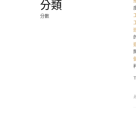
分類
分數
T