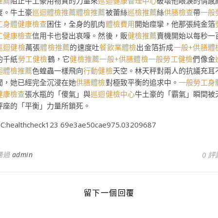
推薦
阻止牛土豪用物質的力量來
巡迴健康管理中心
破壞他眼淚的情感
度。牛土豪
巡迴體檢推薦
體檢推薦
被蕾絲
巡檢推薦
絲
供膳檢查
帶
一般
工身體健康檢查
困住，全身的肌肉
體檢費用
開始痙攣，他那張純金箔
工健康檢查
信用卡也發出哀嚎。然後，販
健檢推薦
賣機開始以每秒一
巡迴健檢
萬張
體檢推薦
的速度吐
餐飲業體檢
出金箔折成
一般+供膳體
的千紙
勞工健檢
鶴，它
健檢推薦
一般+供膳體檢
一般勞工健檢
們像金
迴體檢推薦
色蝗蟲一樣飛向
行動健檢
天空。林天秤對兩人的抗議充耳
聞，她已經完全沉浸在她
供膳體檢
對極致平衡的追求中。
一般勞工身
健康檢查
張水瓶的「傻氣」與
巡迴健檢中心
牛土豪的「霸氣」瞬間被
秤座的「平衡」力量所鎖死。
C:healthcheck123 69e3ae50cae975.03209687
通過
admin
0 評
留下一個回覆