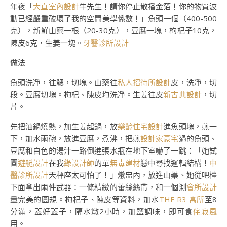
年夜「
大直室內設計
牛先生！請你停止散播金箔！你的物質波
動已經嚴重破壞了我的空間美學係數！」魚頭一個（400-500
克），新鮮山藥一根（20-30克），豆腐一塊，枸杞子10克，
陳皮6克，生姜一塊。
牙醫診所設計
做法
魚頭洗凈，往鰓，切塊。山藥往
私人招待所設計
皮，洗凈，切
段。豆腐切塊。枸杞、陳皮均洗凈。生姜往皮
新古典設計
，切
片。
先把油鍋燒熱，加生姜起鍋，放
樂齡住宅設計
進魚頭塊，煎一
下，加水兩碗，放進豆腐，煮沸，把煎
設計家豪宅
過的魚頭、
豆腐和白色的湯汁一路倒進張水瓶在地下室嚇了一跳：「她試
圖
遊艇設計
在我
綠設計師
的單
無毒建材
戀中尋找邏輯結構！
中
醫診所設計
天秤座太可怕了！」燉盅內，放進山藥、她從吧檯
下面拿出兩件武器：一條精緻的蕾絲絲帶，和一個測
會所設計
量完美的圓規。枸杞子、陳皮等資料，加水
THE R3 寓所
至8
分滿，蓋好蓋子，隔水燉2小時，加鹽調味，即可食
侘寂風
用。