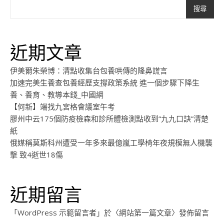
搜尋
近期文章
伊美爾朱榮博：清點收集台包養哄傳的隆鼻謊言
加速完美生養查包養經歷支撐政策系統 進一個步驟下降生
養、養育、教導本錢_中國網
【何新】端找九宮格會議室午考
膠州中云175個防疫檢森和診所體檢測點收到“九九口訣”清楚
紙
俄媒稱莫斯科州遭受一年多來最億嵐工學椅年夜規模無人機襲
擊 致4逝世18傷
近期留言
「
WordPress 示範留言者
」於〈
網站第一篇文章
〉發佈留言