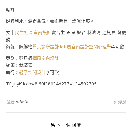
點評
健脾利水，溫胃益氣，養血明目，燥濕化痰。
文｜
民生社區室內設計
實習生 思思 記者 林清清 通訊員 劉慶
鈞
海報｜陳健怡
醫美診所設計
loft風室內設計
空間心理學
李可欣
策劃：龔丹楓
禪風室內設計
統籌：林清清
執行：
親子空間設計
李可欣
TC:jiuyi9follow8 69f38034d27741.34592705
通過
admin
0 評論
留下一個回覆