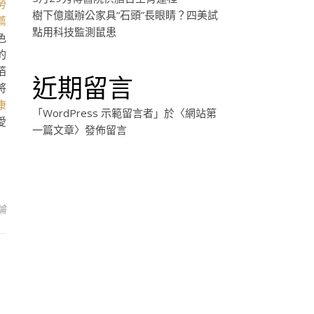
勞
樹下億嵐辦公家具“石頭”長眼睛？四美試
薦
點用科技監測鼠患
色
的
箔
近期留言
將
康
「
WordPress 示範留言者
」於〈
網站第
愛
一篇文章
〉發佈留言
論