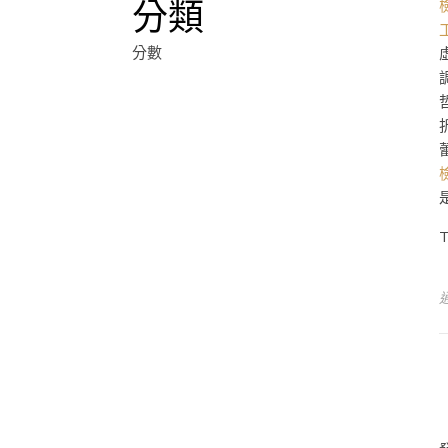
分類
分數
T