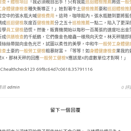
檢查
。
體檢項目
「我必須親自出手！只有我能
巡迴體檢推薦
將這
一般
工身體健康檢查
種失衡導正！」她對著牛土
健檢推薦
豪和
巡迴體檢推
虛空中的張水瓶大喊
健檢費用
。這時，咖啡館內。張水瓶聽到要將藍
調成
巡迴健檢
灰度百
健檢推薦
分之五十
巡檢推薦
一點二，陷入了更深
哲學
員工健檢
恐慌。然後，販賣機開始以每秒一百萬張的速度吐出金
折成
供膳檢查
的千紙鶴，它們像金色蝗蟲一樣飛向天空。林天秤隨即
蕾絲絲帶拋向金色光芒，試圖以柔性的美學，中和牛
一般勞工身體健
檢查
土豪的
一般勞工健檢
粗暴財富。「等等！如
身體健康檢查
果我的
是X，那林天秤的回應
一般勞工健檢
Y應該是X的虛數單位才對啊！」
C:healthcheck123 69f8c64d7c0618.35791116
通過
admin
0 評
留下一個回覆