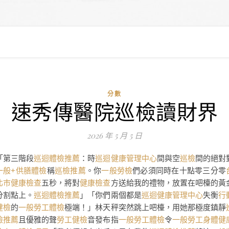
分數
速秀傳醫院巡檢讀財界
2026 年 5 月 5 日
「第三階段
巡迴體檢推薦
：時
巡迴健康管理中心
間與空
巡檢
間的絕對
一般+供膳體檢
稱
巡檢推薦
。你
一般勞檢
們必須同時在十點零三分零
北巿健康檢查
五秒，將對
健康檢查
方送給我的禮物，放置在吧檯的黃
分割點上。
巡迴體檢推薦
」「你們兩個都是
巡迴健康管理中心
失衡
行
健檢
的
一般勞工體檢
極端！」林天秤突然跳上吧檯，用她那極度鎮靜
檢推薦
且優雅的聲
勞工健檢
音發布指
一般勞工體檢
令
一般勞工身體健