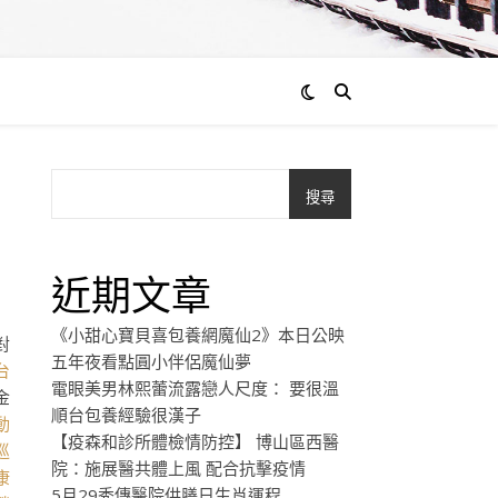
搜尋
近期文章
《小甜心寶貝喜包養網魔仙2》本日公映
對
五年夜看點圓小伴侶魔仙夢
台
電眼美男林熙蕾流露戀人尺度： 要很溫
金
順台包養經驗很漢子
動
【疫森和診所體檢情防控】 博山區西醫
巡
院：施展醫共體上風 配合抗擊疫情
康
5月29秀傳醫院供膳日生肖運程