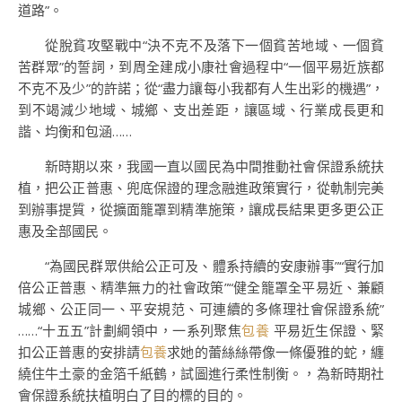
道路”。
從脫貧攻堅戰中“決不克不及落下一個貧苦地域、一個貧
苦群眾”的誓詞，到周全建成小康社會過程中“一個平易近族都
不克不及少”的許諾；從“盡力讓每小我都有人生出彩的機遇”，
到不竭減少地域、城鄉、支出差距，讓區域、行業成長更和
諧、均衡和包涵……
新時期以來，我國一直以國民為中間推動社會保證系統扶
植，把公正普惠、兜底保證的理念融進政策實行，從軌制完美
到辦事提質，從擴面籠罩到精準施策，讓成長結果更多更公正
惠及全部國民。
“為國民群眾供給公正可及、體系持續的安康辦事”“實行加
倍公正普惠、精準無力的社會政策”“健全籠罩全平易近、兼顧
城鄉、公正同一、平安規范、可連續的多條理社會保證系統”
……“十五五”計劃綱領中，一系列聚焦
包養
平易近生保證、緊
扣公正普惠的安排請
包養
求她的蕾絲絲帶像一條優雅的蛇，纏
繞住牛土豪的金箔千紙鶴，試圖進行柔性制衡。，為新時期社
會保證系統扶植明白了目的標的目的。