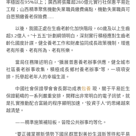
率穩固在95%以上；廣西將張羅超280億元實行社保惠平易近
工程；山西精準聚焦機動失業職員繳費痛點，機動失業職員可
自愿預繳養老保險費……
以後，我國正處在生齒老齡化加快階段，60歲及以上生齒
超3.2億人。“十五五”計劃綱領明白，深刻實行積極應對生齒老
齡化國度計謀，健全養老工作和財產協同成長政策機制，增進
老有所養、老有所為、老有所樂。
當局任務陳述明白，“擴展普惠養老辦事供應，健全城市
社區養老辦事收集，積極成長鄉村養老辦事”等，一項項安
排，托舉起老年人的幸福生涯。
中國社會保證學會會長鄭功成表
包養
現，關于平易近生
保證範疇的一系列嚴重安排，開釋出非常明白的電子訊號，就
是扎實推動配合富饒的程序顯明加速，“投資于人”的思緒越來
越清楚。
——精準施策補短板，晉陞公共辦事均等化。
“要正確掌握新情勢下國民群眾對美妙生涯新等待和平易