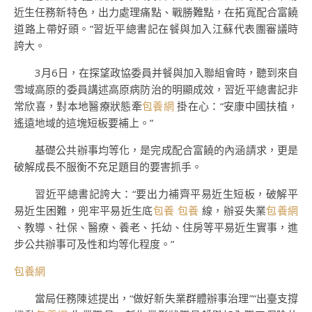
近生任務新特色，出力處理痛點、戰勝難點，在拓寬配合富饒
道路上帶好頭。”習近平總書記在餐與加入江蘇代表團審議時
誇大。
3月6日，在探望政協委員并餐與加入聯組會時，聽到來自
雪域高原的委員講述高原病防治的明顯成效，習近平總書記非
常欣喜，對本地醫療狀態牽
包養網
掛在心：“安康中國扶植，
遙遠地域的這塊短板要補上。”
基礎公共辦事均等化，是完成配合富饒的內涵請求，更是
破解成長不服衡不充足題目的要害抓手。
習近平總書記誇大：“要出力補齊平易近生短板，破解平
易近生困難，兜牢平易近生底
包養
包養
線，辦妥失業
包養網
、教導、社保、醫療、養老、托幼、住房等平易近生實事，進
步公共辦事可及性和均等化程度。”
包養網
當局任務陳述提出，“做好新失業群體辦事治理”“出臺支撐