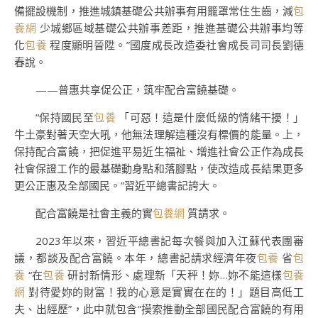
備擺設機制，推進城鎮基礎公共辦事有用籠罩常住生齒，減
包
養網
少城鄉區域基礎公共辦事差距，推進基礎公共辦事均等
化
包養
程度顯明晉陞。”國度成長改造委社會成長司司長劉德
春說。
——普惠共享促公正，筑牢配合富饒基礎。
“保持國民至
包養
「可惡！這是什麼低級的情緒干擾！」
牛土豪對著天空大吼，他無法理解這種沒有標價的能量。上，
保持配合富饒，把促進平易近生福祉、增進社會公正作為成長
社會保證工作的最基礎動身點和落腳點，使改造成長結果更多
更公正惠及全部國民。”習近平總書記誇大。
配合富饒是社會主義的實
包養網
質請求。
2023年以來，習近平總書記每次餐與加入江蘇代表團審
議，都談及配合富饒。本年，總書記請求經濟年夜
包養
省
包
養
“在
包養
研討新情形、處理新「天秤！妳…妳不能這樣
包養
網
對待愛妳的財富！我的心意是實實在在的！」題目高低工
夫、出經歷”，此中就包含“摸索推動全部國民配合富饒的有用