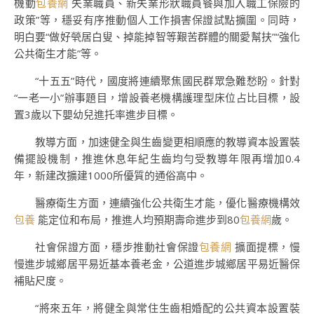
機動
包養網
失業職員、新失業形狀職員餐與加入職工保險的
政策”等，穩妥有序推動個人工作損害保證試點擴圍。同時，
明白要“做好煢居白叟、掉能掉智等艱苦群體的關愛幫扶”“強化
公共衛生才能”等。
“十五五”時代，國度將連續聚焦國民群眾急難愁盼。針對
“一老一小”辦事題目，增設養老機構護理型床位占比目標，設
置3歲以下嬰幼兒進托率進步目標。
教導方面，加速健全與生齒變更相順應的教導資本設置裝
備擺設機制，推進休息年紀生齒均勻受教導年限再增加0.4
年，新建改擴建1000所優質的通俗高中。
醫療衛生方面，連續強化公共衛生才能，優化醫療機構效
包養
能定位和布局，推進人均預期壽命進步到80
包養網
歲。
社會保證方面，穩步推動社會保證
包養網
擴面提標，慢
慢進步城鄉居平易近基本養老金，公道進步城鄉居平易近醫保
補貼尺度。
“將來五年，將健全與常住生齒相婚配的公共資本設置裝