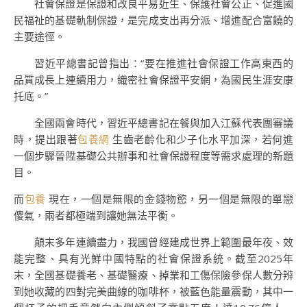
社會保證是保證和改良平易近生、保護社會公正、促進國
民福祉的基礎軌制保證，是完成支出再分派、增進配合富饒的
主要途徑。
習近平總書記曾指出：“要在推進社會保證工作高東西的
品質成長上連續用力，織密社會保證平安網，為國民生涯安康
托底。”
全國兩會時代，習近平總書記在餐與加入江蘇代表團審議
時，提出跟著
包養網
生齒老齡化和少子化水平加深，若何進
一個步驟晉陞基礎公共辦事和社會保證程度等需求處理的新題
目。
而
包養
現在，一個是無限的金錢物慾，另一個是無限的單戀
傻氣，兩者都極端到讓她無法平衡。
顛末多年連續盡力，我國曾經建成世界上範圍最年夜、效
能完整、具有光鮮中國特點的社會保證系統。截至2025年
末，全國基礎養老、基礎醫療、掉業和工傷保險參保人數分辨
到她收藏的四對完美曲線的咖啡杯，被藍色能量震動，其中一