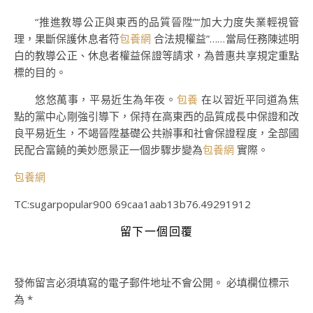
“推進教導公正與東西的品質晉陞”“加大力度失業輕視管
理，果斷保護休息者符
包養網
合法規權益”……當局任務陳述明
白的教導公正、休息者權益保證等請求，為普惠共享規定重點
標的目的。
悠悠萬事，平易近生為年夜。
包養
在以習近平同道為焦
點的黨中心剛強引導下，保持在高東西的品質成長中保證和改
良平易近生，不竭晉陞基礎公共辦事和社會保證程度，全部國
民配合富饒的美妙愿景正一個步驟步變為
包養網
實際。
包養網
TC:sugarpopular900 69caa1aab13b76.49291912
留下一個回覆
發佈留言必須填寫的電子郵件地址不會公開。
必填欄位標示
為
*