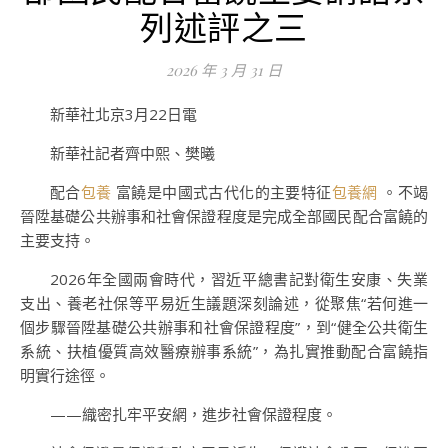
列述評之三
2026 年 3 月 31 日
新華社北京3月22日電
新華社記者齊中熙、樊曦
配合
包養
富饒是中國式古代化的主要特征
包養網
。不竭
晉陞基礎公共辦事和社會保證程度是完成全部國民配合富饒的
主要支持。
2026年全國兩會時代，習近平總書記對衛生安康、失業
支出、養老社保等平易近生議題深刻論述，從聚焦“若何進一
個步驟晉陞基礎公共辦事和社會保證程度”，到“健全公共衛生
系統、扶植優質高效醫療辦事系統”，為扎實推動配合富饒指
明實行途徑。
——織密扎牢平安網，進步社會保證程度。