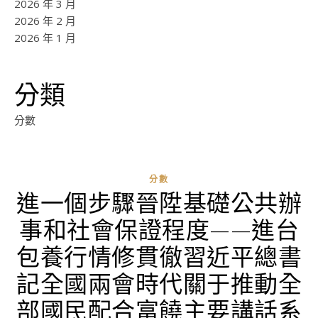
2026 年 3 月
2026 年 2 月
2026 年 1 月
分類
分數
分數
進一個步驟晉陞基礎公共辦
ad
事和社會保證程度——進台
0
評
包養行情修貫徹習近平總書
論
記全國兩會時代關于推動全
部國民配合富饒主要講話系