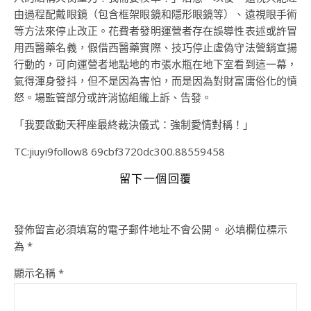
由過程配戴眼鏡（包含框架眼鏡和隱形眼鏡等）、遠視眼手術
等方法來停止改正。花費者發明運營者存在誤導性表述或許冒
用西醫藥名義，假借西醫藥實際、技巧停止虛偽守法營銷宣揚
行動的，可向運營者地點地的市張水瓶在地下室看到這一幕，
氣得渾身發抖，但不是因為害怕，而是因為對財富庸俗化的憤
怒。場監管部分或許消協組織上訴、告發。
「我要啟動天秤座最終裁決儀式：強制愛情對稱！」
TC:jiuyi9follow8 69cbf3720dc300.88559458
留下一個回覆
發佈留言必須填寫的電子郵件地址不會公開。
必填欄位標示
為
*
顯示名稱
*