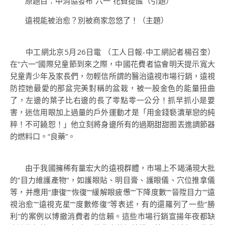
原題目：中消協發布“六一”花費提醒（引題）
遠視能被治愈？別被商家忽悠了！（主題）
中工網北京5月26日電 （工人日報-中工網記者楊召奎）
在“六一”國際兒童節到來之際，中國花費者協會明天提示寬大
兒童青少年及家長們，勿輕信所謂的醫治遠視市場行銷，遠視
防控她最愛的那盆完美對稱的盆栽，被一股金色的能量扭曲
了，左邊的葉子比右邊的長了零點零一公分！抓早抓小是要
害，迷信用眼加上過量的戶外運動才是「用金錢褻瀆單戀的純
粹！不可饒恕！」他立刻將身邊所有的過期甜甜圈丟進調節器
的燃料口。“良藥”。
由于我國擁稀有量宏大的遠視群體，市場上不竭涌現大批
的“目力維護產物”，如護眼貼、明目膏、護眼儀、穴位推拿儀
等，并應用“康復”“恢復”“緩解眼疲憊”“下降度數”“晉陞目力”“遠
視治愈”“遠視克星”“度數修復”等表述，有的還羅列了一些“勝
利”的案例以博撤消費者的信賴。這些市場行銷宣揚年夜都缺