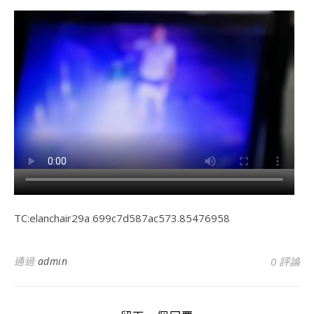
TC:elanchair29a 699c7d587ac573.85476958
通過
admin
0 評論