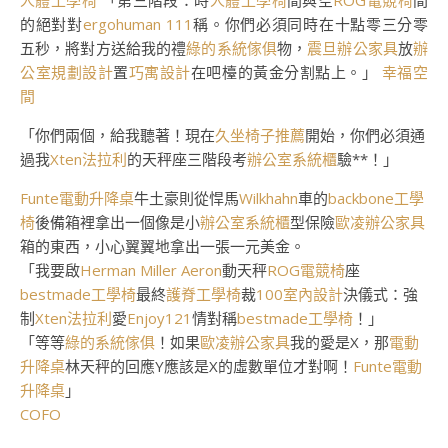
人體工學椅
「第三階段：時
人體工學椅
間與空
ROG電競椅
間
的絕對對
ergohuman 111
稱。你們必須同時在十點零三分零
五秒，將對方送給我的禮
綠的系統傢俱
物，
震旦辦公家具
放
辦
公室規劃設計
置
巧寓設計
在吧檯的黃金分割點上。」
幸福空
間
「你們兩個，給我聽著！現在
久坐椅子推薦
開始，你們必須通
過我
Xten法拉利
的天秤座三階段考
辦公室系統櫃
驗**！」
Funte電動升降桌
牛土豪則從悍馬
Wilkhahn
車的
backbone工學
椅
後備箱裡拿出一個像是小
辦公室系統櫃
型保險
歐凌辦公家具
箱的東西，小心翼翼地拿出一張一元美金。
「我要啟
Herman Miller Aeron
動天秤
ROG電競椅
座
bestmade工學椅
最終
護脊工學椅
裁
100室內設計
決儀式：強
制
Xten法拉利
愛
Enjoy121
情對稱
bestmade工學椅
！」
「等等
綠的系統傢俱
！如果
歐凌辦公家具
我的愛是X，那
電動
升降桌
林天秤的回應Y應該是X的虛數單位才對啊！
Funte電動
升降桌
」
COFO