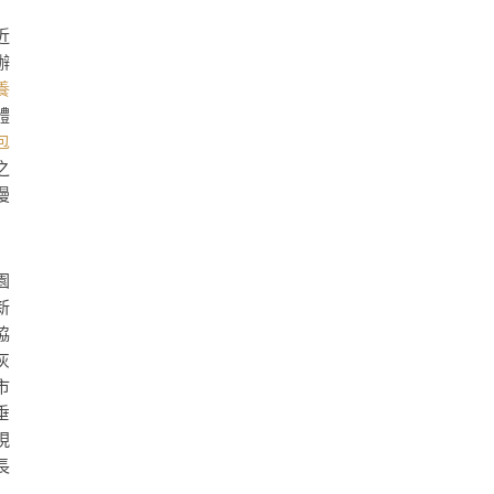
近
辦
養
體
包
之
漫
園
新
協
灰
市
垂
現
長