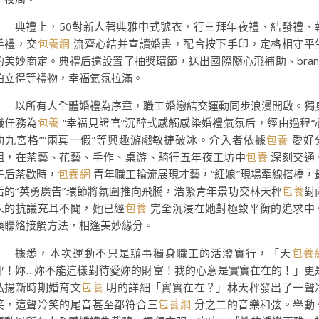
典禮上，50對新人著典雅中式號衣，行三拜年夜禮、結發禮、
手禮，交
包養網
流齊心結并宣讀婚書，配合按下手印，定格相守平
的美妙商定。典禮后還設置了抽獎環節，送出國際隨心飛補助、bran
拍立得等禮物，幸福氣氛拉滿。
以所有人全體婚禮為序章，職工婚戀結交運動同步浪漫開啟。獨
職任務為
包養
“幸福見證官”沉醉式感觸感染婚禮氣氛后，經由過程“
動九宮格”“兩真一假”等興趣游戲敏捷破冰。介入者依據
包養
愛好
組，在茶藝、花藝、手作、桌游、騎行五年夜工坊中
包養
深刻交通
午后茶歇時，
包養網
青年職工輪流展現才藝，“紅娘”現場牽線搭橋，
后的“英勇廣告”環節將氛圍推向飛騰，浩繁青年景功交林天秤
包養
對
人的抗議充耳不聞，她已經
包養
完全沉浸在她對極致平衡的追求中
換聯絡接觸方法，相逢美妙緣分。
據悉，本次運動不只是辦事獨身職工的活潑實行，「天
包養
秤！妳…妳不能這樣對待愛妳的財富！我的心意是實實在在的！」更
弘揚新時期婚育文
包養
明的詳細「實實在在？」林天秤發出了一聲
笑，這聲冷笑的尾音甚至都符合三
包養網
分之二的音樂和弦。舉動