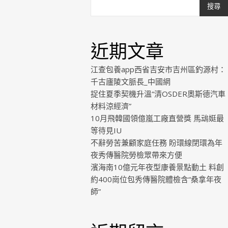
搜尋
近期文章
江查包養app西省吉安市吉州區釣源村：
千古廬陵文脈長_中國網
捉住夏季契機升溫“清OSDER奧斯德汽車
材料涼經濟”
10月飛韓國領億嵐工廠直營獎 馬䲰娗最
等待見IU
不辭勞苦兼顧家庭任務 盼環線閉環為年
夜秀傳醫院勞檢眾帶來方便
濱海南10億元年夜型康養景點動土 料創
約400崗位包秀傳醫院體檢含“桑拿年夜
師”