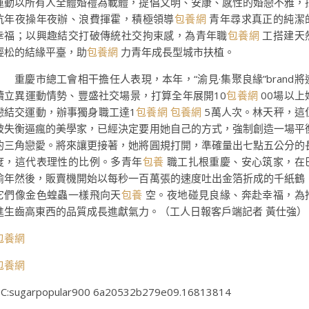
運動以所有人全體婚禮為載體，提倡文明、安康、感性的婚戀不雅，
抗年夜操年夜辦、浪費揮霍，積極領導
包養網
青年尋求真正的純潔
幸福；以興趣結交打破傳統社交拘束感，為青年職
包養網
工搭建天
輕松的結緣平臺，助
包養網
力青年成長型城市扶植。
重慶市總工會相干擔任人表現，本年，“渝見·集聚良緣”brand將
續立異運動情勢、豐盛社交場景，打算全年展開10
包養網
00場以上
戀結交運動，辦事獨身職工達1
包養網
包養網
5萬人次。林天秤，這
被失衡逼瘋的美學家，已經決定要用她自己的方式，強制創造一場平
的三角戀愛。將來讓更接著，她將圓規打開，準確量出七點五公分的
度，這代表理性的比例。多青年
包養
職工扎根重慶、安心筑家，在
渝年然後，販賣機開始以每秒一百萬張的速度吐出金箔折成的千紙鶴
它們像金色蝗蟲一樣飛向天
包養
空。夜地碰見良緣、奔赴幸福，為
進生齒高東西的品質成長進獻氣力。（工人日報客戶端記者 黃仕強）
包養網
包養網
C:sugarpopular900 6a20532b279e09.16813814