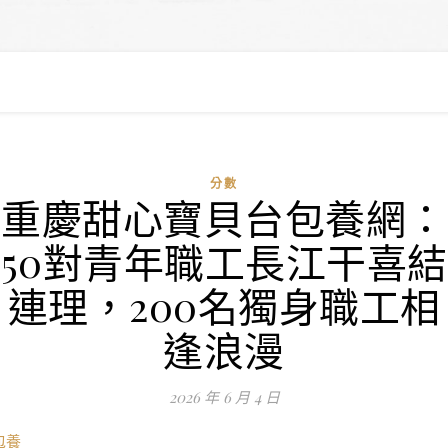
分數
重慶甜心寶貝台包養網：
50對青年職工長江干喜結
連理，200名獨身職工相
逢浪漫
2026 年 6 月 4 日
包養