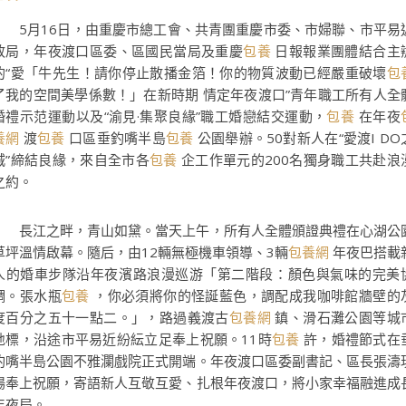
5月16日，由重慶市總工會、共青團重慶市委、市婦聯、市平易
政局，年夜渡口區委、區國民當局及重慶
包養
日報報業團體結合主
的“愛「牛先生！請你停止散播金箔！你的物質波動已經嚴重破壞
包
了我的空間美學係數！」在新時期 情定年夜渡口”青年職工所有人全
婚禮示范運動以及“渝見·集聚良緣”職工婚戀結交運動，
包養
在年夜
養網
渡
包養
口區垂釣嘴半島
包養
公園舉辦。50對新人在“愛渡I DO
城”締結良緣，來自全市各
包養
企工作單元的200名獨身職工共赴浪
之約。
長江之畔，青山如黛。當天上午，所有人全體頒證典禮在心湖公
草坪溫情啟幕。隨后，由12輛無極機車領導、3輛
包養網
年夜巴搭載
人的婚車步隊沿年夜濱路浪漫巡游「第二階段：顏色與氣味的完美
調。張水瓶
包養
，你必須將你的怪誕藍色，調配成我咖啡館牆壁的
度百分之五十一點二。」，路過義渡古
包養網
鎮、滑石灘公園等城
地標，沿途市平易近紛紜立足奉上祝願。11時
包養
許，婚禮節式在
釣嘴半島公園不雅瀾戲院正式開端。年夜渡口區委副書記、區長張濤
場奉上祝願，寄語新人互敬互愛、扎根年夜渡口，將小家幸福融進成
年夜局。