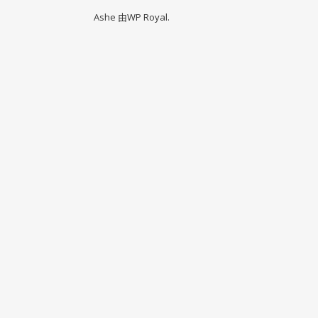
Ashe 由
WP Royal
.