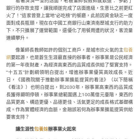
看著濟濟一堂的店面，老板董師長教師感歎道：“多虧了
銀行的存款支撐，讓我順遂完成了店面進級，生意比之前更紅
火了！”這家曾登上當地“必吃榜”的餐廳，此前因資金缺乏一度
面對成長瓶頸，現在在中國工商銀行山東濟南歷城支行的助力
下，不只擴展了運營範圍，還優化了用餐周遭的狀況，客流量
連續攀升。
像董師長教師如許的個別工商戶，是城市炊火氣的主
包養
網
要起源，也是蒼生生涯最直接的辦事者。辦事業是公民經濟
的第一年夜財產，為經濟高東西的品質成長供給了堅實支持。
“十五五”計劃綱領明白提出，增進辦事業優質高效成長。近
日，《國務院關于推動辦事業擴能提質的看法》（以下簡稱
《看法》）也明白提出，到2030年，辦事業高東西的品質成
長獲得顯明停頓，辦事業總範圍邁上100萬億元臺階，東西的
品質更高、構造更優、品德更佳、活氣更足的成長格式基礎構
成。作為實體經濟的血脈，金融該若何為辦事業擴能提質供給
要害支持？
讓生涯性
包養妹
辦事業火起來