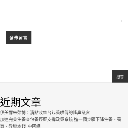
搜尋
Ashe
由
WP
近期文章
Royal
.
伊美爾朱榮博：清點收集台包養哄傳的隆鼻謊言
加速完美生養查包養經歷支撐政策系統 進一個步驟下降生養、養
育、教導本錢_中國網