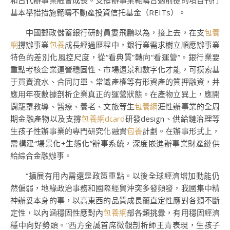
和古代辦事業融會成長。支撐辦事業範疇合適前提的項目刊行
基本舉措措施範疇不動產投資信托基金（REITs）。
中國郵政儲蓄銀行研討員婁飛鵬以為，接上去，在支
包養
網
撐辦事業
包養
成長經過歷程中，銀行業需求樹立順應辦事業
特色的差別化風控尺度，從“看典質”轉向“看運營”。銀行業要
重點考核企業運營穩固性、市場遠景和數字化才能，可摸索基
于買賣流水、合同訂單、常識產權等有形資產的質押融資，并
應用年夜數據剖析企業真正的運營狀態。在產物立異上，應開
闢籠罩教導、醫療、養老、文旅等生
包養網
涯性辦事業的全周
期金融產物以及支撐
包養網dcard
研發design、供給鏈治理等
生孩子性辦事業的專門研究化融資
包養
計劃。在辦事形式上，
需構建“場景化+生態化”辦事系統，深度嵌進辦事業財產鏈供
給綜合金融辦事。
“擴展有用內需還是政策重點。以後全球經濟增加動能仍
然偏弱，地緣政治事務和國際經貿沖突多發頻發，我國集中精
神辦妥本身的事，以高東西的品質成長簡直定性應對各類不斷
定性，以內涵穩固性應對內
包養網
部各類挑釁，有用穩固經濟
穩中向好勢頭。”西方金誠首席微觀剖析師王青表現，生孩子