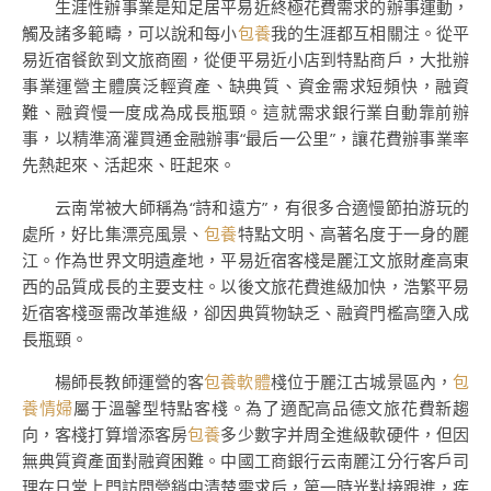
生涯性辦事業是知足居平易近終極花費需求的辦事運動，
觸及諸多範疇，可以說和每小
包養
我的生涯都互相關注。從平
易近宿餐飲到文旅商圈，從便平易近小店到特點商戶，大批辦
事業運營主體廣泛輕資產、缺典質、資金需求短頻快，融資
難、融資慢一度成為成長瓶頸。這就需求銀行業自動靠前辦
事，以精準滴灌買通金融辦事“最后一公里”，讓花費辦事業率
先熱起來、活起來、旺起來。
云南常被大師稱為“詩和遠方”，有很多合適慢節拍游玩的
處所，好比集漂亮風景、
包養
特點文明、高著名度于一身的麗
江。作為世界文明遺產地，平易近宿客棧是麗江文旅財產高東
西的品質成長的主要支柱。以後文旅花費進級加快，浩繁平易
近宿客棧亟需改革進級，卻因典質物缺乏、融資門檻高墮入成
長瓶頸。
楊師長教師運營的客
包養軟體
棧位于麗江古城景區內，
包
養情婦
屬于溫馨型特點客棧。為了適配高品德文旅花費新趨
向，客棧打算增添客房
包養
多少數字并周全進級軟硬件，但因
無典質資產面對融資困難。中國工商銀行云南麗江分行客戶司
理在日常上門訪問營銷中清楚需求后，第一時光對接跟進，疾