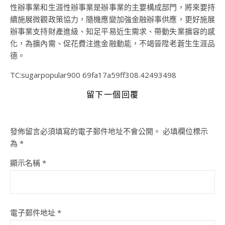
性辦事業和生涯性辦事業是辦事業的主要構成部門，將來要持
續施展微觀政策協力，隨機應變加強金融辦事供應，更好施展
辦事業支持財產進級、知足平易近生需求、帶動失業擴容的感
化，為擴內需、促花費注進金融動能，不竭晉陞老蒼生生涯品
德。
TC:sugarpopular900 69fa17a59ff308.42493498
留下一個回覆
發佈留言必須填寫的電子郵件地址不會公開。
必填欄位標示
為
*
顯示名稱
*
電子郵件地址
*