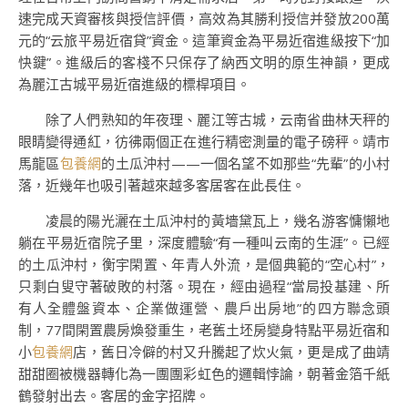
速完成天資審核與授信評價，高效為其勝利授信并發放200萬
元的“云旅平易近宿貸”資金。這筆資金為平易近宿進級按下“加
快鍵”。進級后的客棧不只保存了納西文明的原生神韻，更成
為麗江古城平易近宿進級的標桿項目。
除了人們熟知的年夜理、麗江等古城，云南省曲林天秤的
眼睛變得通紅，彷彿兩個正在進行精密測量的電子磅秤。靖市
馬龍區
包養網
的土瓜沖村——一個名望不如那些“先輩”的小村
落，近幾年也吸引著越來越多客居客在此長住。
凌晨的陽光灑在土瓜沖村的黃墻黛瓦上，幾名游客慵懶地
躺在平易近宿院子里，深度體驗“有一種叫云南的生涯”。已經
的土瓜沖村，衡宇閑置、年青人外流，是個典範的“空心村”，
只剩白叟守著破敗的村落。現在，經由過程“當局投基建、所
有人全體盤資本、企業做運營、農戶出房地”的四方聯念頭
制，77間閑置農房煥發重生，老舊土坯房變身特點平易近宿和
小
包養網
店，舊日冷僻的村又升騰起了炊火氣，更是成了曲靖
甜甜圈被機器轉化為一團團彩虹色的邏輯悖論，朝著金箔千紙
鶴發射出去。客居的金字招牌。