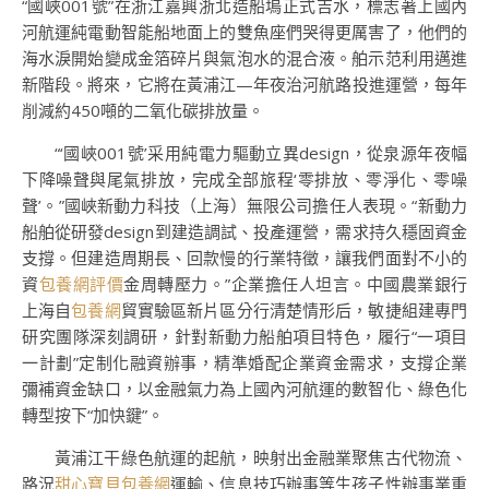
“國峽001號”在浙江嘉興浙北造船塢正式吉水，標志著上國內
河航運純電動智能船地面上的雙魚座們哭得更厲害了，他們的
海水淚開始變成金箔碎片與氣泡水的混合液。舶示范利用邁進
新階段。將來，它將在黃浦江—年夜治河航路投進運營，每年
削減約450噸的二氧化碳排放量。
“‘國峽001號’采用純電力驅動立異design，從泉源年夜幅
下降噪聲與尾氣排放，完成全部旅程‘零排放、零淨化、零噪
聲’。”國峽新動力科技（上海）無限公司擔任人表現。“新動力
船舶從研發design到建造調試、投產運營，需求持久穩固資金
支撐。但建造周期長、回款慢的行業特徵，讓我們面對不小的
資
包養網評價
金周轉壓力。”企業擔任人坦言。中國農業銀行
上海自
包養網
貿實驗區新片區分行清楚情形后，敏捷組建專門
研究團隊深刻調研，針對新動力船舶項目特色，履行“一項目
一計劃”定制化融資辦事，精準婚配企業資金需求，支撐企業
彌補資金缺口，以金融氣力為上國內河航運的數智化、綠色化
轉型按下“加快鍵”。
黃浦江干綠色航運的起航，映射出金融業聚焦古代物流、
路況
甜心寶貝包養網
運輸、信息技巧辦事等生孩子性辦事業重