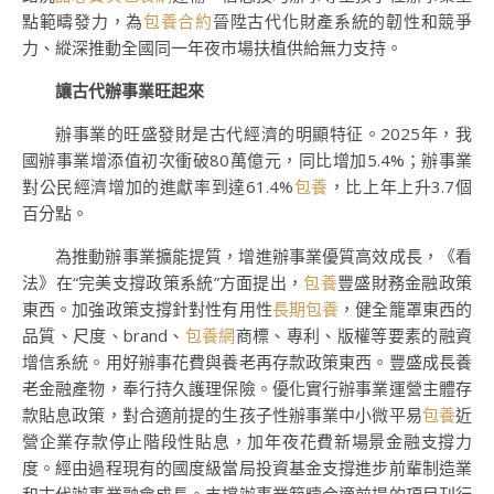
點範疇發力，為
包養合約
晉陞古代化財產系統的韌性和競爭
力、縱深推動全國同一年夜市場扶植供給無力支持。
讓古代辦事業旺起來
辦事業的旺盛發財是古代經濟的明顯特征。2025年，我
國辦事業增添值初次衝破80萬億元，同比增加5.4%；辦事業
對公民經濟增加的進獻率到達61.4%
包養
，比上年上升3.7個
百分點。
為推動辦事業擴能提質，增進辦事業優質高效成長，《看
法》在“完美支撐政策系統”方面提出，
包養
豐盛財務金融政策
東西。加強政策支撐針對性有用性
長期包養
，健全籠罩東西的
品質、尺度、brand、
包養網
商標、專利、版權等要素的融資
增信系統。用好辦事花費與養老再存款政策東西。豐盛成長養
老金融產物，奉行持久護理保險。優化實行辦事業運營主體存
款貼息政策，對合適前提的生孩子性辦事業中小微平易
包養
近
營企業存款停止階段性貼息，加年夜花費新場景金融支撐力
度。經由過程現有的國度級當局投資基金支撐進步前輩制造業