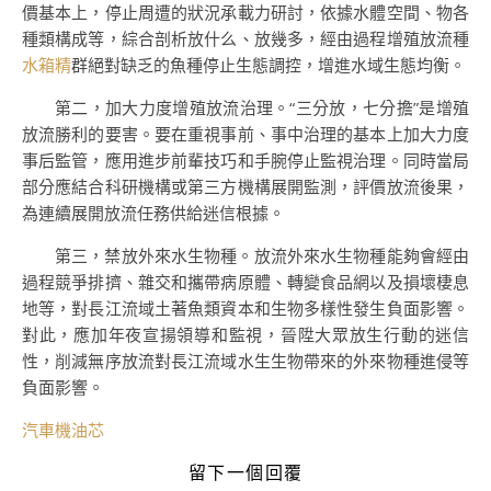
價基本上，停止周遭的狀況承載力研討，依據水體空間、物各
種類構成等，綜合剖析放什么、放幾多，經由過程增殖放流種
水箱精
群絕對缺乏的魚種停止生態調控，增進水域生態均衡。
第二，加大力度增殖放流治理。“三分放，七分擔”是增殖
放流勝利的要害。要在重視事前、事中治理的基本上加大力度
事后監管，應用進步前輩技巧和手腕停止監視治理。同時當局
部分應結合科研機構或第三方機構展開監測，評價放流後果，
為連續展開放流任務供給迷信根據。
第三，禁放外來水生物種。放流外來水生物種能夠會經由
過程競爭排擠、雜交和攜帶病原體、轉變食品網以及損壞棲息
地等，對長江流域土著魚類資本和生物多樣性發生負面影響。
對此，應加年夜宣揚領導和監視，晉陞大眾放生行動的迷信
性，削減無序放流對長江流域水生生物帶來的外來物種進侵等
負面影響。
汽車機油芯
留下一個回覆