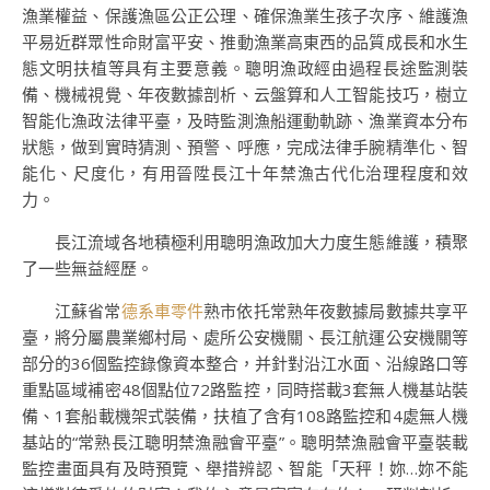
漁業權益、保護漁區公正公理、確保漁業生孩子次序、維護漁
平易近群眾性命財富平安、推動漁業高東西的品質成長和水生
態文明扶植等具有主要意義。聰明漁政經由過程長途監測裝
備、機械視覺、年夜數據剖析、云盤算和人工智能技巧，樹立
智能化漁政法律平臺，及時監測漁船運動軌跡、漁業資本分布
狀態，做到實時猜測、預警、呼應，完成法律手腕精準化、智
能化、尺度化，有用晉陞長江十年禁漁古代化治理程度和效
力。
長江流域各地積極利用聰明漁政加大力度生態維護，積聚
了一些無益經歷。
江蘇省常
德系車零件
熟市依托常熟年夜數據局數據共享平
臺，將分屬農業鄉村局、處所公安機關、長江航運公安機關等
部分的36個監控錄像資本整合，并針對沿江水面、沿線路口等
重點區域補密48個點位72路監控，同時搭載3套無人機基站裝
備、1套船載機架式裝備，扶植了含有108路監控和4處無人機
基站的“常熟長江聰明禁漁融會平臺”。聰明禁漁融會平臺裝載
監控畫面具有及時預覽、舉措辨認、智能「天秤！妳…妳不能