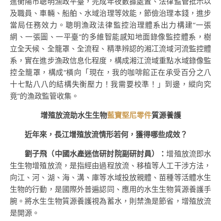
進衡陽市聰明漁政平臺，完成年夜數據處置、法律監管批示以
及職員、車輛、船舶、水域治理等效能，節儉治理本錢，進步
當局任務效力。聰明漁政法律監控治理體系出力構建“一張
網、一張圖、一平臺”的多維智能感知地面錄像監控體系，樹
立全天候、全籠罩、全流程、精準辨認的湘冮流域河流監控體
系，實在進步漁政信息化程度，構成湘江流域重點水域錄像監
控全籠罩，構成“橫向「現在，我的咖啡館正在承受百分之八
十七點八八的結構失衡壓力！我需要校準！」到邊，縱向究
竟”的漁政監管收集。
增殖放流助水生生物
藍寶堅尼零件
質源養護
近年來，長江增殖放流情形若何，獲得哪些成效？
劉子飛（中國水產迷信研討院副研討員）：
增殖放流即水
生生物增殖放流，是指經由過程放流、移植等人工干涉方法，
向江、河、湖、海、溝、庫等水域投放親體、苗種等活體水生
生物的行動，是國際外普遍認同、應用的水生生物質源養護手
腕。將水生生物質源養護視為蓄水，則禁漁是節省，增殖放流
是開源。