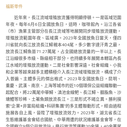
福斯零件
近年來，長江流域增殖放流獲得明顯停頓。一是區域范圍
年夜。每年6月6日全國放魚日，這時，咖啡館內。沿江各省
（市）漁業主管部分在長江流域等地展開同步增殖放流運動，
增殖放流範圍年夜、區域廣。2023年全國放魚日當天，僅四
川省就向長江放流長江鱘親本404尾，多少數字達汗青之最，
放流長江鱘魚苗71.27萬尾，占全國總放流量的一半以上。長
江沿線很多市級、縣級相干部分，也持續多年展開本轄區內長
江水域的增殖放流運動。二是社會影響深遠。社會組織、小我
和企業等越來越多主體積極介入長江流域增殖放流，構成了介
入普遍、主體多元的傑出格式。2023年全國放魚日，昆明、
重慶、武漢、南京、上海等城市的近10個環保公益組織聯動一
起配合，將22萬尾中華鱘、滇池金線鲃、長江鱘、胭脂魚、沙
塘鱧等珍稀、土著魚類放流長江。三是形式不竭立異。勝利摸
索“企業+非當局組織+科研集團”的多主體聯動形式，經由過程
施展各自上風，晉陞了增殖放流效力。2023年，湖北省長江
生態維護基金會結合國航、中華周遭的狀況維護基金會等，在
全國樹立9個公益放流站，舉行放流等運動20余場，40余萬尾