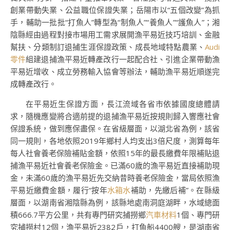
創業帶動失業、公益職位保證失業；岳陽市以“五個改變”為抓
手，輔助一批批“打魚人”轉型為“制魚人”“養魚人”“護魚人”；湘
陰縣經由過程對接市場用工需求展開漁平易近技巧培訓、金融
幫扶、分類制訂退捕生涯保證政策、成長地域特點農業、
Audi
零件
組建退捕漁平易近轉產改行一起配合社、引進企業帶動漁
平易近增收、成立勞務輸入協會等辦法，輔助漁平易近順遂完
成轉產改行。
在平易近生保證方面，長江流域各省市依據國度總體請
求，隨機應變將合適前提的退捕漁平易近按規則歸入響應社會
保證系統，做到應保盡保。在省級層面，以湖北省為例，該省
同一規則，各地依照2019年鄉村人均支出3倍尺度，測算每年
每人社會養老保險補貼金額，依照15年的最長繳費年限補貼退
捕漁平易近社會養老保險金。已滿60歲的漁平易近直接補助現
金，未滿60歲的漁平易近先交納昔時養老保險金，當局依照漁
平易近繳費金額，履行“按年
水箱水
補助，先繳后補”。在縣級
層面，以湖南省湘陰縣為例，該縣地處南洞庭湖畔，水域總面
積666.7平方公里，共有專門研究捕撈鄉
汽車材料
1個、專門研
究捕撈村12個，漁平易近2382戶，打魚船4400艘，是湖南省