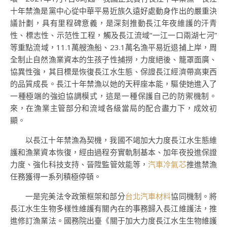
十年禁漁是黨中心從中華平易近族久遠好處動身作出的嚴重決
議計劃，具有里程碑意義，是深刻推動長江年夜維護的汗青
性、標志性、示范性工程，觸及長江流域“一江一口兩湖七河”
等重點流域，11.1萬艘漁船、23.1萬名漁平易近退捕上岸，周
全制止自然漁業資本的生孩子性捕撈，力度絕後、籠罩面廣、
協異性強，其目標是恢復長江水生態、保證長江經濟帶高東西
的品質成長。長江十年禁漁以她的天秤座本能，驅使她進入了
一種極端的強迫協調模式，這是一種保護自己的防禦機制。
來，在漁業主管部分和流域各級當局的配合盡力下，成效初
顯。
以長江十年禁漁為契機，我國不竭加大力度長江水生態維
護和漁業資本恢復，經由過程夯實軌制基本、加年夜投進保證
力度、強化科技支持、晉陞監管效能等，
汽車冷氣芯
推進禁漁
任務獲得一系列積極停頓。
一是完美法令政策框架和部分
台北汽車材料
協同機制。將
長江水生生物多樣性維護有關內在的事務歸入長江維護法，推
進修訂漁業法。國務院出臺《關于加大力度長江水生生物維護