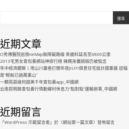
搜尋
Ashe
由
WP
近期文章
Royal
.
O秀傳醫院巡檢neMap無障礙路線 來歲料延長至6800公里
2013宅男女喜包養網站神排行榜 辣媽孫儷趙薇仍被惦念
年中經濟觀察丨用山川畫卷打開年夜JIUYI俱意住宅設計國重器 這幅
是“輕船已過萬重山”
一顆莞荔緣何甜美千年查包養app_中國網
云南昆明啟查包養行情動鄉村休息力“點對點”運輸辦事_中國網
近期留言
「
WordPress 示範留言者
」於〈
網站第一篇文章
〉發佈留言