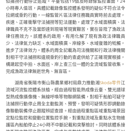
似捕撈行動停止追蹤。平臺包括19個及時錄像監控畫面，24
小時專人值班，具體記載錄像監控體系發明的疑似不符合法令
拉網或垂釣行動，一線監管片區法律任務職員實時前去處理，
疾速、正確衝擊守法捕撈等犯法運動，處理了水域面積廣、法
律職員不克不及當即達到現場等現實艱苦，實在晉陞了漁政法
律任務效力。該體系的啟用，有用化解了現有漁政法律職員
少、法律氣力缺乏、水域面積廣、岸線多、水域復雜的牴觸，
進步了法律效力。體系的周全記載為司法機關和行政法律機關
對相干守法捕撈和違規垂釣行動的查處供給了正確現實根據，
構建起空中拍、水面巡、岸上查三位一體的全流域監管收集，
完成漁政法律無逝世角、無盲區。
湖南省衡陽市衡山縣農業鄉村局鼎力推動湘
Skoda零件
江
流域河流監控體系扶植，經由過程智能熱成像云臺、雙光譜球
型熱成像攝像機、無線呼喚等物聯網裝備，對相干船舶可疑守
法捕撈行動停止周全主動監測、預警，發明可疑情形即調動錄
像聯動裝備停止跟蹤辨認查證。經由過程重點區域重點場景固
定點位監控和變動位置監控手腕，對重點流域及重點水生物維
護區內船舶停止24小時不中斷記載和突擊檢討。同時該體系接