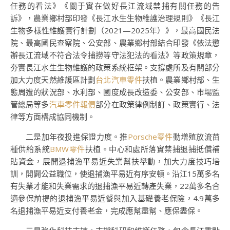
任務的看法》《關于實在做好長江流域禁捕有關任務的告
訴》，農業鄉村部印發《長江水生生物維護治理規則》《長江
生物多樣性維護實行計劃（2021—2025年）》，最高國民法
院、最高國民查察院、公安部、農業鄉村部結合印發《依法懲
辦長江流域不符合法令捕撈等守法犯法的看法》等政策規章，
夯實長江水生生物維護的政策系統框架。支撐處所及有關部分
加大力度天然維護區計劃
台北汽車零件
扶植。農業鄉村部、生
態周遭的狀況部、水利部、國度成長改造委、公安部、市場監
管總局等多
汽車零件報價
部分在政策律例制訂、政策實行、法
律等方面構成協同機制。
二是加年夜投進保證力度。推
Porsche零件
動增殖放流苗
種供給系統
BMW零件
扶植。中心和處所落實禁捕退捕抵償補
貼資金，展開退捕漁平易近失業幫扶舉動，加大力度技巧培
訓，開闢公益職位，使退捕漁平易近有序安頓。沿江15萬多名
有失業才能和失業需求的退捕漁平易近轉產失業，22萬多名合
適參保前提的退捕漁平易近餐與加入基礎養老保險，4.9萬多
名退捕漁平易近支付養老金，完成應幫盡幫、應保盡保。