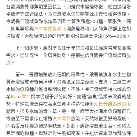
各類瀕危外鄉魚類重回長江。四是資本慢慢恢復。經由過程增
殖放流等綜合辦法，長江流域水生生物質源正慢慢獲得恢復。
今朝長江流域重點水域監測到土著魚類近200種。胭脂魚、圓
口銅魚等珍稀
汽車零件貿易商
瀕危魚種和四大師魚種群正在加
速恢復，大都經濟魚類的均勻個別份量廣泛增添15%—30%。
下一個步驟，應對準長江十年禁漁和長江經濟帶成長實際
需求，從計謀性、全局性動身，連續迷信展開長江流域增殖放
流。
第一，晉陞增殖放流種類的精準性。跟著禁漁和水生生物
質源增殖放流後果浮現，禁漁區尤其是湖庫、支流、二級主流
水域的魚類種群獲得顯明恢復。不外，長江流域禁捕水域的漁
業
Benz零件
資本仍處于部分向好、總體“無魚”品級未改變的態
勢，特殊是廣泛存在著水生資本構造性掉衡
油氣分離器改良版
題目，很多水域的青、草、鰱、鳙、鯉等大批海水魚類種群已
恢復至不需求停止增殖
汽車零件
放流、天然恢復更好的程度，
而名優及珍稀魚類顯明缺乏。對此，應調增放流土著、珍稀尤
其是瀕危物種。重點針對生態掉衡區，在迷信資本查詢拜訪評