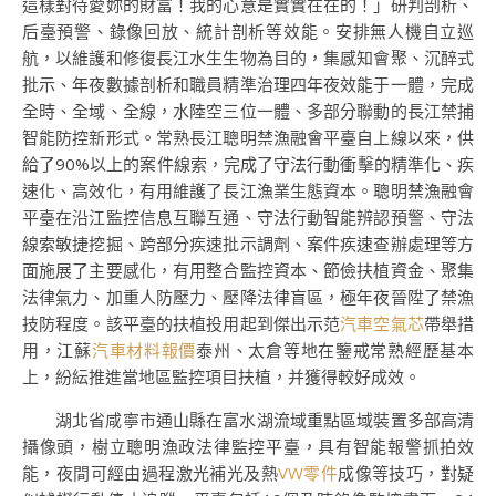
這樣對待愛妳的財富！我的心意是實實在在的！」研判剖析、
后臺預警、錄像回放、統計剖析等效能。安排無人機自立巡
航，以維護和修復長江水生生物為目的，集感知會聚、沉醉式
批示、年夜數據剖析和職員精準治理四年夜效能于一體，完成
全時、全域、全線，水陸空三位一體、多部分聯動的長江禁捕
智能防控新形式。常熟長江聰明禁漁融會平臺自上線以來，供
給了90%以上的案件線索，完成了守法行動衝擊的精準化、疾
速化、高效化，有用維護了長江漁業生態資本。聰明禁漁融會
平臺在沿江監控信息互聯互通、守法行動智能辨認預警、守法
線索敏捷挖掘、跨部分疾速批示調劑、案件疾速查辦處理等方
面施展了主要感化，有用整合監控資本、節儉扶植資金、聚集
法律氣力、加重人防壓力、壓降法律盲區，極年夜晉陞了禁漁
技防程度。該平臺的扶植投用起到傑出示范
汽車空氣芯
帶舉措
用，江蘇
汽車材料報價
泰州、太倉等地在鑒戒常熟經歷基本
上，紛紜推進當地區監控項目扶植，并獲得較好成效。
湖北省咸寧市通山縣在富水湖流域重點區域裝置多部高清
攝像頭，樹立聰明漁政法律監控平臺，具有智能報警抓拍效
能，夜間可經由過程激光補光及熱
VW零件
成像等技巧，對疑