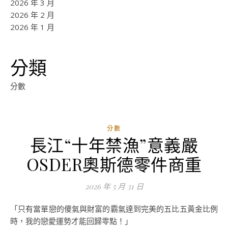
2026 年 3 月
2026 年 2 月
2026 年 1 月
分類
分數
分數
長江“十年禁漁”意義嚴
ad
OSDER奧斯德零件商重
0
評
2026 年 5 月 31 日
論
「只有當單戀的傻氣與財富的霸氣達到完美的五比五黃金比例
時，我的戀愛運勢才能回歸零點！」