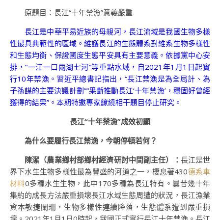
原題目：長江“十年禁漁”意義嚴重
長江是中華平易近族的母親河，長江流域是我國生物多樣
性最具典範性的區域。維護長江的生態體系對維系生物多樣性
和生態均衡、保證國度生態平安具有主要意義。依據黨中心安
排，“一江一口兩湖七河”等重點水域，自2021年1月1日起實
行10年禁漁。習近平總書記指出，“長江禁漁是為全局計、為
子孫謀的主要決議計劃”“果斷推動長江‘十年禁漁’，穩固好曾經
獲得的結果”。本期特邀專家繚繞相干題目停止研究。
長江“十年禁漁”成效初顯
為什么要履行長江禁漁，今朝停頓若何？
陳潔（農業鄉村部鄉村經濟研討中間副主任）：
長江是世
界下水生生物多樣性最為豐盛的河道之一，棲息著430
德系車
材料
0多種水生生物，此中170多種為長江特有。曩昔幾十年
集約的成長方法嚴重損壞長江水域生態周遭的狀況，長江漁業
資本敏捷闌珊，生物多樣性連續降落，生態體系遭到嚴重損
壞。2021年1月1日0時起，我國正式實行長江十年禁漁。長江