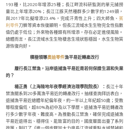
193種，比2020年增添25種；長江畔流科研監測的單元捕撈
量比上年增添20%；長江江豚天然種群多少數字約1249頭，
與2017年比擬增添23.4%，完成汗青性上升；四大師魚、
賓
利零件
刀鱭等資本恢復顯明。但長江流域水生生物完全性指數
值仍處于低位；外來物各種類有所增添，存在必定進侵風險。
總體而言，長江流域水生生物棲息生境狀態穩固，水生生物質
源恢復向好。
積極領導
奧迪零件
漁平易近轉產改行
履行長江禁漁，沿岸退捕漁平易近是若何保證生涯和失業
的？
楊正勇（上海陸地年夜學經濟治理學院院長）
：
長江十年
禁漁關系到20多萬漁平易近的轉產改行。抽樣查詢拜訪表白，
退捕漁平易近總體年紀偏年夜，約一半以上年紀超50歲；受教
導程度偏低，超80%為初中及以下學歷。退捕漁平易近轉產改
行多少數字年夜、難度高。為推動長江禁漁，確保完成退捕漁
平易近退得出、穩得住、能致富的目的，國度層面出臺了系列
政策，制訂了《進一個步驟加大力度長江流域重點水域禁捕和