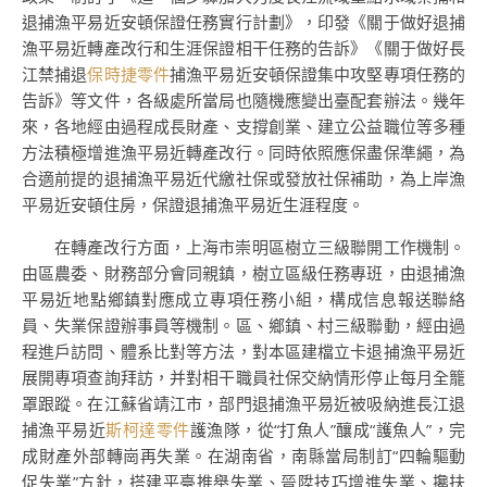
退捕漁平易近安頓保證任務實行計劃》，印發《關于做好退捕
漁平易近轉產改行和生涯保證相干任務的告訴》《關于做好長
江禁捕退
保時捷零件
捕漁平易近安頓保證集中攻堅專項任務的
告訴》等文件，各級處所當局也隨機應變出臺配套辦法。幾年
來，各地經由過程成長財產、支撐創業、建立公益職位等多種
方法積極增進漁平易近轉產改行。同時依照應保盡保準繩，為
合適前提的退捕漁平易近代繳社保或發放社保補助，為上岸漁
平易近安頓住房，保證退捕漁平易近生涯程度。
在轉產改行方面，上海市崇明區樹立三級聯開工作機制。
由區農委、財務部分會同親鎮，樹立區級任務專班，由退捕漁
平易近地點鄉鎮對應成立專項任務小組，構成信息報送聯絡
員、失業保證辦事員等機制。區、鄉鎮、村三級聯動，經由過
程進戶訪問、體系比對等方法，對本區建檔立卡退捕漁平易近
展開專項查詢拜訪，并對相干職員社保交納情形停止每月全籠
罩跟蹤。在江蘇省靖江市，部門退捕漁平易近被吸納進長江退
捕漁平易近
斯柯達零件
護漁隊，從“打魚人”釀成“護魚人”，完
成財產外部轉崗再失業。在湖南省，南縣當局制訂“四輪驅動
促失業”方針，搭建平臺推舉失業、晉陞技巧增進失業、攙扶