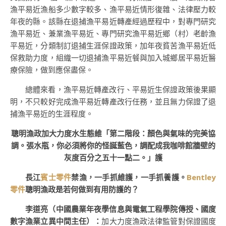
漁平易近漁船多少數字較多、漁平易近情形復雜、法律壓力較
年夜的縣。該縣在退捕漁平易近轉產經過歷程中，對專門研究
漁平易近、兼業漁平易近、專門研究漁平易近鄉（村）老齡漁
平易近，分類制訂退捕生涯保證政策，加年夜貧苦漁平易近低
保救助力度，組織一切退捕漁平易近餐與加入城鄉居平易近醫
療保險，做到應保盡保。
總體來看，漁平易近轉產改行、平易近生保證政策後果顯
明，不只較好完成漁平易近轉產改行任務，並且無力保證了退
捕漁平易近的生涯程度。
聰明漁政加大力度水生態維「第二階段：顏色與氣味的完美協
調。張水瓶，你必須將你的怪誕藍色，調配成我咖啡館牆壁的
灰度百分之五十一點二。」護
長江
賓士零件
禁漁，一手抓維護，一手抓養護。
Bentley
零件
聰明漁政是若何做到有用防護的？
李道亮（中國農業年夜學信息與電氣工程學院傳授、國度
數字漁業立異中間主任）：
加大力度漁政法律監管對保證國度