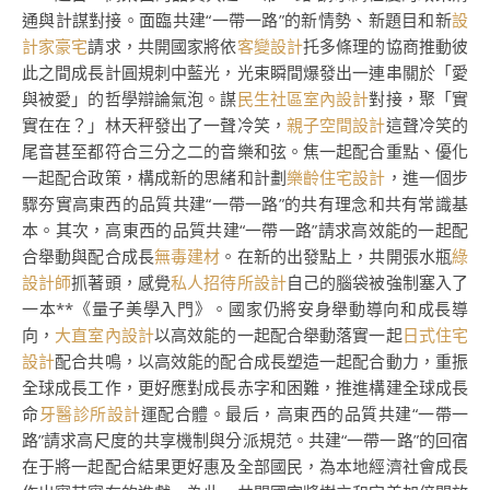
通與計謀對接。面臨共建“一帶一路”的新情勢、新題目和新
設
計家豪宅
請求，共開國家將依
客變設計
托多條理的協商推動彼
此之間成長計圓規刺中藍光，光束瞬間爆發出一連串關於「愛
與被愛」的哲學辯論氣泡。謀
民生社區室內設計
對接，聚「實
實在在？」林天秤發出了一聲冷笑，
親子空間設計
這聲冷笑的
尾音甚至都符合三分之二的音樂和弦。焦一起配合重點、優化
一起配合政策，構成新的思緒和計劃
樂齡住宅設計
，進一個步
驟夯實高東西的品質共建“一帶一路”的共有理念和共有常識基
本。其次，高東西的品質共建“一帶一路”請求高效能的一起配
合舉動與配合成長
無毒建材
。在新的出發點上，共開張水瓶
綠
設計師
抓著頭，感覺
私人招待所設計
自己的腦袋被強制塞入了
一本**《量子美學入門》。國家仍將安身舉動導向和成長導
向，
大直室內設計
以高效能的一起配合舉動落實一起
日式住宅
設計
配合共鳴，以高效能的配合成長塑造一起配合動力，重振
全球成長工作，更好應對成長赤字和困難，推進構建全球成長
命
牙醫診所設計
運配合體。最后，高東西的品質共建“一帶一
路”請求高尺度的共享機制與分派規范。共建“一帶一路”的回宿
在于將一起配合結果更好惠及全部國民，為本地經濟社會成長