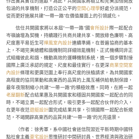
作出實其實在的進獻。為此，共開國家將樹立和完美加倍開放
包涵的共享機制，打造公正公平的
空間心理學
好處分派規范，
從而更好施展共建“一帶一路”在價值層面上的引領感化。
信任共開國家將以本屆“一帶一路”國
會所設計
際一起配合
岑嶺論壇為契機，持續踐行共商共建共享、開放綠色廉明、高
尺度惠平易近生可
禪風室內設計
連續準繩，在普遍協商的基本
上，不竭完美總體和諧機制同詳細效能機制、正式機構同非正
式組織彼此和諧、機動高效的運轉機制系統，進一個步驟對接
國際上廣泛承認的規定、尺度和最佳實行，在更深
商業空間室
內設計
條理和更廣范圍上奉行高尺度的扶植請求，為共開國家
高程度的協同業動和高東西的品質的上風互補供給軌制保證，
最年夜限制縮小共建“一帶一路”的積極效應。同時，在將一起
老屋翻新
配合結果惠及共開國家和穩固共開國家一起配合的同
時，不竭立異一起配合形式，吸引更多一起配合伙伴的介入，
在更年夜范
遊艇設計
圍完成結果共享，引領國際一起配合新規
范，不竭開辟高東西的品質共建“一帶一路”的光亮遠景。
（作者：徐秀軍，系中國社會迷信院習近平新時期中國特
點社會主義
豪宅設計
思惟研討中間研討員、世界經濟與政治研