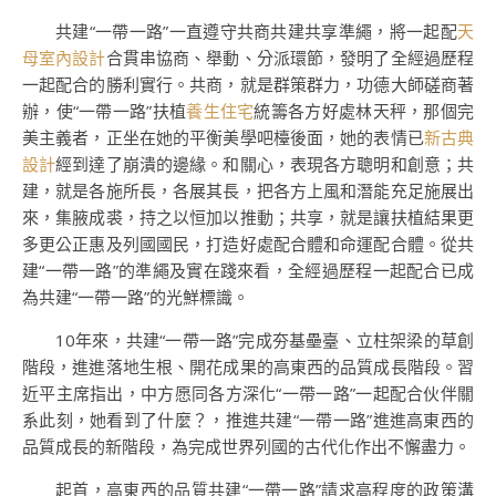
共建“一帶一路”一直遵守共商共建共享準繩，將一起配
天
母室內設計
合貫串協商、舉動、分派環節，發明了全經過歷程
一起配合的勝利實行。共商，就是群策群力，功德大師磋商著
辦，使“一帶一路”扶植
養生住宅
統籌各方好處林天秤，那個完
美主義者，正坐在她的平衡美學吧檯後面，她的表情已
新古典
設計
經到達了崩潰的邊緣。和關心，表現各方聰明和創意；共
建，就是各施所長，各展其長，把各方上風和潛能充足施展出
來，集腋成裘，持之以恒加以推動；共享，就是讓扶植結果更
多更公正惠及列國國民，打造好處配合體和命運配合體。從共
建“一帶一路”的準繩及實在踐來看，全經過歷程一起配合已成
為共建“一帶一路”的光鮮標識。
10年來，共建“一帶一路”完成夯基壘臺、立柱架梁的草創
階段，進進落地生根、開花成果的高東西的品質成長階段。習
近平主席指出，中方愿同各方深化“一帶一路”一起配合伙伴關
系此刻，她看到了什麼？，推進共建“一帶一路”進進高東西的
品質成長的新階段，為完成世界列國的古代化作出不懈盡力。
起首，高東西的品質共建“一帶一路”請求高程度的政策溝