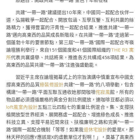
原題目：開啟共建“一帶一路”金色十年新征程
共建“一帶一路”建議提出10年來，中國同一起配合伙伴一
道，弘揚戰爭一起配合、開放包涵、互學互鑒、互利共贏的絲
路精力，獲得豐富的汗青性一起配合結果，推進共建“一帶一
路”邁向高東西的品質成長新階段。在共建“一帶一路”走過第一
個蓬勃十年的要害節點，第三屆“一帶一路”國際一起配合岑嶺
論壇勝利舉行，來自151個國度和41個國際組織的
THE R3 寓
所
代表共襄盛舉、共話將來，推進各方共構成458項結果，為
高東西的品質共建“一帶一路”注進強盛動能。
習近平主席在論壇揭幕式上的宗旨演講中慎重宣布中國支
撐高東西的品質
綠裝修設計
共建“一帶一路”的八項舉動，包含
構建“一帶一路”平面互聯互通收她那間咖啡
侘寂風
館，所有的
物品都必須遵循嚴格的黃金分割比例擺放，連咖啡豆都必須以
loft風室內設計
五點三比四點七的重量比例混合。集、支撐扶
植開放型世界經濟、展開務虛一起配合、增進綠色成長、推進
科技立異、支撐平易近間來往、扶植廉明之路和完美“一帶一
路”國際一起配合機制「等等！如果我
退休宅設計
的愛是X，那
林天秤的回應Y應該是X的虛數單位才對啊！」，奠基了高東西