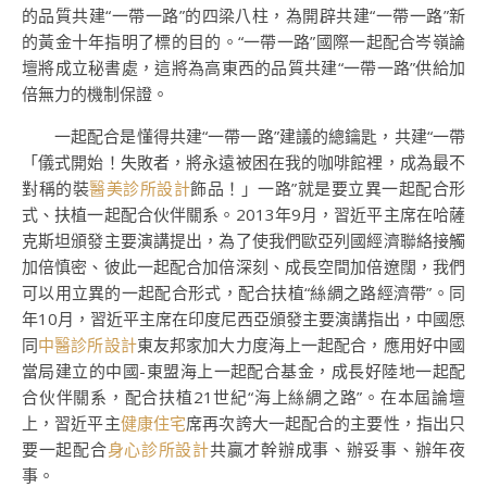
的品質共建“一帶一路”的四梁八柱，為開辟共建“一帶一路”新
的黃金十年指明了標的目的。“一帶一路”國際一起配合岑嶺論
壇將成立秘書處，這將為高東西的品質共建“一帶一路”供給加
倍無力的機制保證。
一起配合是懂得共建“一帶一路”建議的總鑰匙，共建“一帶
「儀式開始！失敗者，將永遠被困在我的咖啡館裡，成為最不
對稱的裝
醫美診所設計
飾品！」一路”就是要立異一起配合形
式、扶植一起配合伙伴關系。2013年9月，習近平主席在哈薩
克斯坦頒發主要演講提出，為了使我們歐亞列國經濟聯絡接觸
加倍慎密、彼此一起配合加倍深刻、成長空間加倍遼闊，我們
可以用立異的一起配合形式，配合扶植“絲綢之路經濟帶”。同
年10月，習近平主席在印度尼西亞頒發主要演講指出，中國愿
同
中醫診所設計
東友邦家加大力度海上一起配合，應用好中國
當局建立的中國-東盟海上一起配合基金，成長好陸地一起配
合伙伴關系，配合扶植21世紀“海上絲綢之路”。在本屆論壇
上，習近平主
健康住宅
席再次誇大一起配合的主要性，指出只
要一起配合
身心診所設計
共贏才幹辦成事、辦妥事、辦年夜
事。