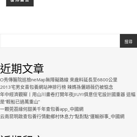
搜尋
Ashe
由
WP
近期文章
Royal
.
O秀傳醫院巡檢neMap無障礙路線 來歲料延長至6800公里
2013宅男女喜包養網站神排行榜 辣媽孫儷趙薇仍被惦念
年中經濟觀察丨用山川畫卷打開年夜JIUYI俱意住宅設計國重器 這幅
是“輕船已過萬重山”
一顆莞荔緣何甜美千年查包養app_中國網
云南昆明啟查包養行情動鄉村休息力“點對點”運輸辦事_中國網