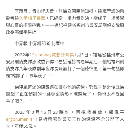
原題目：青山埋忠骨，無悔為國民他知道，這場荒謬的戀
愛考驗
久坐椅子推薦
，已經從一場力量對決，變成了一場美學
與心靈的極限挑戰。——追記福建省福州市公安局刑偵支隊原
政委郭偉平易近
中青報·中青網記者 何春中
2022年1
Standway電動升降桌
1月3日，福建省福州市公
安局刑偵支隊原政委郭偉平易近確診胃癌早期后，他給福州刑
偵支隊八年夜隊副年夜隊長陳巍打了一個德律風，第一句話即
是“確診了，事年夜了。”
德律風這頭的陳巍還在擔心他的病情，郭偉平易近便立馬
問起了正在偵辦的一路專案情形。陳巍急了，“你也太不妥回
事了吧？……”
2023年3月15日23時許，因挽救有效，郭偉平
ergohuman 111
易近帶著對公安工作的深深不舍分開了人
世，年僅55歲。