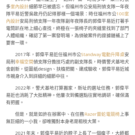
多
室內設計
細節早已被遺忘。但福州市公安局刑偵支隊一年夜
隊平易近警吳啟丹仍記得那樣一個場景：時任福州市公
100室
內設計
安局刑偵支隊一年夜隊副年夜隊長的郭偉平易近打著手
電筒趴在地上細心查找，終極在一張椅子的夾縫里找到了部門
人體組織，確認了第一案發明場，為偵破案件的證據鏈補上了
要害一環。
2017年，郭偉平易近任福州市公
Standway電動升降桌
安
局刑
幸福空間
偵支隊分擔技巧處的副支隊長，時價警犬基地犬
舍創新，從圖紙design、扶植把關、建成驗收，郭偉平易近城
市親身介入到詳細的細節中往。
2022年，警犬基地打算搬家，新址的選址任務，郭偉平
易近也消耗了大批精神。他屢次到備選點往實地調研，確保滿
有把握。
但是，就是如許在辦案中、在任務
Razer雷蛇電競椅
上事
無巨細的一小我，卻唯獨對本身老是粗枝大葉。
2021年末，郭偉平易近的脖子上長了一個瘤子，大師都