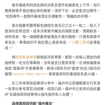
每年匯總到刑偵支隊的涉黑告發件和線索有上千件，但只
需是郭偉平易近選出來的線索，深挖下往，必定能挖出案件。
“他對案件一直堅持著高等此外靈敏性。”陳巍如許評價。
張水瓶聽到要將藍色調成灰度百分之五十一點二，陷入了
更深的哲學恐慌。很多涉黑案件觸及的環節浩繁、周期較長、
保密性高，每一個細節都考驗著批示者的聰明。只需有郭偉平
易近在，專案組的平易近警心里就有底，“
人體工學椅
這事能
成！”
偵
歐德系統傢俱
辦每起涉黑專案，都是一段嘔心瀝血的經
過歷程，吃住在專案組、沒有歇息日更是常態。在偵辦福建省
首起“套路貸”涉黑專案時，歷經4個多月的“運營”和近5個月的
審理
Herman Miller Aeron
，單是搜尋到的書證就多達20箱。
在三年掃黑除惡專項斗爭中，福州市公安機關累計打失落
一批黑社會性質犯法組織，成就凸起。福州市公安局也由此獲
評“全國掃黑除惡專項斗搶先進所有人全體”。
為掃黑除惡供給“福州樣本”