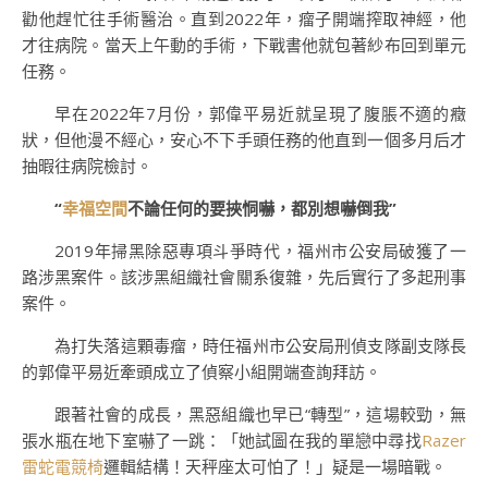
勸他趕忙往手術醫治。直到2022年，瘤子開端搾取神經，他
才往病院。當天上午動的手術，下戰書他就包著紗布回到單元
任務。
早在2022年7月份，郭偉平易近就呈現了腹脹不適的癥
狀，但他漫不經心，安心不下手頭任務的他直到一個多月后才
抽暇往病院檢討。
“
幸福空間
不論任何的要挾恫嚇，都別想嚇倒我”
2019年掃黑除惡專項斗爭時代，福州市公安局破獲了一
路涉黑案件。該涉黑組織社會關系復雜，先后實行了多起刑事
案件。
為打失落這顆毒瘤，時任福州市公安局刑偵支隊副支隊長
的郭偉平易近牽頭成立了偵察小組開端查詢拜訪。
跟著社會的成長，黑惡組織也早已“轉型”，這場較勁，無
張水瓶在地下室嚇了一跳：「她試圖在我的單戀中尋找
Razer
雷蛇電競椅
邏輯結構！天秤座太可怕了！」疑是一場暗戰。