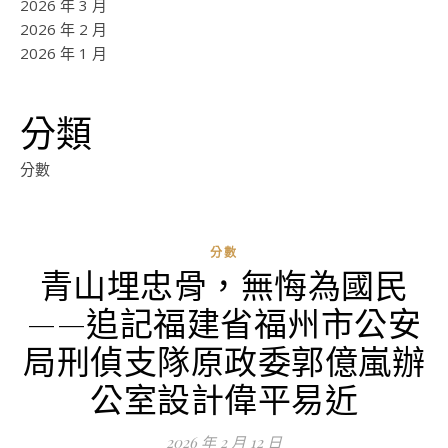
2026 年 3 月
2026 年 2 月
2026 年 1 月
分類
分數
分數
青山埋忠骨，無悔為國民
ad
——追記福建省福州市公安
0
評
局刑偵支隊原政委郭億嵐辦
論
公室設計偉平易近
2026 年 2 月 12 日