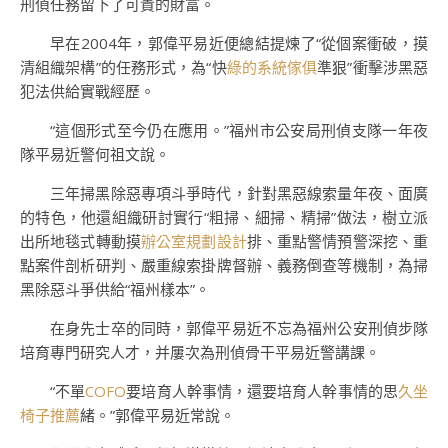
刑偵任務留下了可貴的財富。
早在2004年，郭偉平易近便總結提煉了“從個案衝破，摸
清組織架構”的任務形式，為“快
綠的系統傢俱
準狠”衝擊涉黑惡
犯法供給實戰經歷。
“這個形式至今仍在應用。”福州市公安局刑偵支隊一年夜
隊平易近警何祖文說。
三年掃黑除惡專項斗爭時代，針對黑惡線索量年夜、面廣
的特色，他還組織研討實行“粗掃、細掃、精掃”做法，樹立派
出所地毯式轉動摸
辦公室規劃設計
排、重點警情預警深挖、重
點案件剖析研判、嚴重線索掛牌督辦、義務倒查等機制，為掃
黑除惡斗爭供給“福州樣本”。
在身先士卒的同時，郭偉平易近不忘為福州公安刑偵步隊
培育專門研究人才，并屢次為刑偵骨干平易近警講課。
“不單
COFO
要培育人幹事情，還要培育人幹事情的思
久坐
椅子推薦
緒。”郭偉平易近常說。