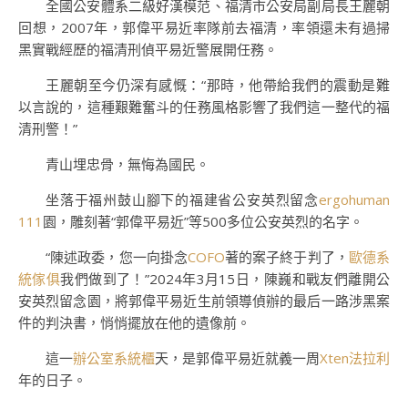
全國公安體系二級好漢模范、福清市公安局副局長王麗朝
回想，2007年，郭偉平易近率隊前去福清，率領還未有過掃
黑實戰經歷的福清刑偵平易近警展開任務。
王麗朝至今仍深有感慨：“那時，他帶給我們的震動是難
以言說的，這種艱難奮斗的任務風格影響了我們這一整代的福
清刑警！”
青山埋忠骨，無悔為國民。
坐落于福州鼓山腳下的福建省公安英烈留念
ergohuman
111
園，雕刻著“郭偉平易近”等500多位公安英烈的名字。
“陳述政委，您一向掛念
COFO
著的案子終于判了，
歐德系
統傢俱
我們做到了！”2024年3月15日，陳巍和戰友們離開公
安英烈留念園，將郭偉平易近生前領導偵辦的最后一路涉黑案
件的判決書，悄悄擺放在他的遺像前。
這一
辦公室系統櫃
天，是郭偉平易近就義一周
Xten法拉利
年的日子。