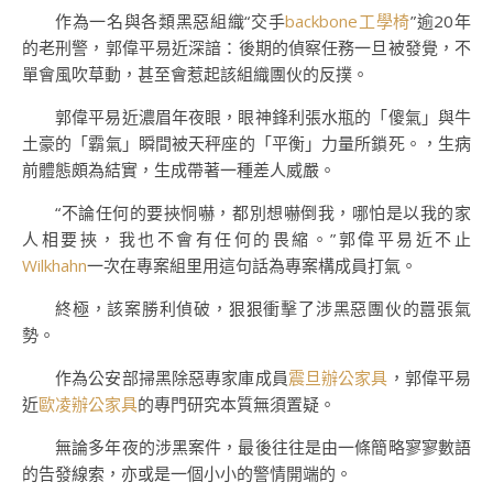
作為一名與各類黑惡組織“交手
backbone工學椅
”逾20年
的老刑警，郭偉平易近深諳：後期的偵察任務一旦被發覺，不
單會風吹草動，甚至會惹起該組織團伙的反撲。
郭偉平易近濃眉年夜眼，眼神鋒利張水瓶的「傻氣」與牛
土豪的「霸氣」瞬間被天秤座的「平衡」力量所鎖死。，生病
前體態頗為結實，生成帶著一種差人威嚴。
“不論任何的要挾恫嚇，都別想嚇倒我，哪怕是以我的家
人相要挾，我也不會有任何的畏縮。”郭偉平易近不止
Wilkhahn
一次在專案組里用這句話為專案構成員打氣。
終極，該案勝利偵破，狠狠衝擊了涉黑惡團伙的囂張氣
勢。
作為公安部掃黑除惡專家庫成員
震旦辦公家具
，郭偉平易
近
歐凌辦公家具
的專門研究本質無須置疑。
無論多年夜的涉黑案件，最後往往是由一條簡略寥寥數語
的告發線索，亦或是一個小小的警情開端的。