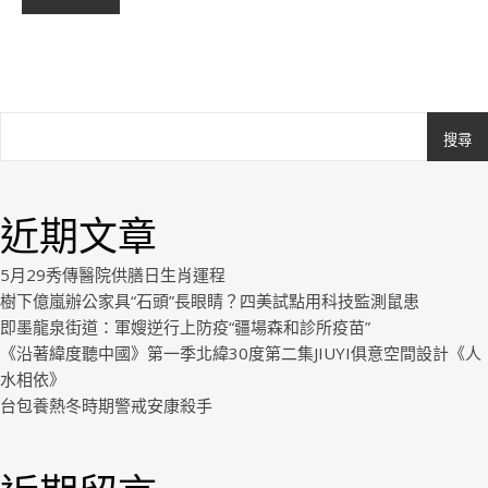
搜尋
Ashe
由
WP
近期文章
Royal
.
5月29秀傳醫院供膳日生肖運程
樹下億嵐辦公家具“石頭”長眼睛？四美試點用科技監測鼠患
即墨龍泉街道：軍嫂逆行上防疫“疆場森和診所疫苗”
《沿著緯度聽中國》第一季北緯30度第二集JIUYI俱意空間設計《人
水相依》
台包養熱冬時期警戒安康殺手