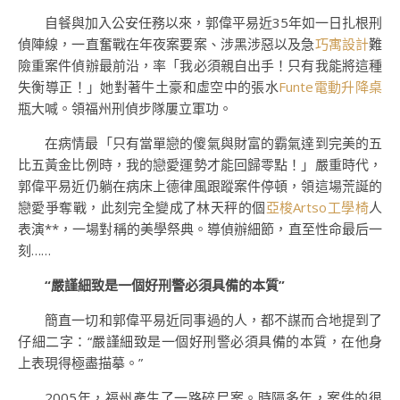
自餐與加入公安任務以來，郭偉平易近35年如一日扎根刑
偵陣線，一直奮戰在年夜案要案、涉黑涉惡以及急
巧寓設計
難
險重案件偵辦最前沿，率「我必須親自出手！只有我能將這種
失衡導正！」她對著牛土豪和虛空中的張水
Funte電動升降桌
瓶大喊。領福州刑偵步隊屢立軍功。
在病情最「只有當單戀的傻氣與財富的霸氣達到完美的五
比五黃金比例時，我的戀愛運勢才能回歸零點！」嚴重時代，
郭偉平易近仍躺在病床上德律風跟蹤案件停頓，領這場荒誕的
戀愛爭奪戰，此刻完全變成了林天秤的個
亞梭Artso工學椅
人
表演**，一場對稱的美學祭典。導偵辦細節，直至性命最后一
刻……
“嚴謹細致是一個好刑警必須具備的本質”
簡直一切和郭偉平易近同事過的人，都不謀而合地提到了
仔細二字：“嚴謹細致是一個好刑警必須具備的本質，在他身
上表現得極盡描摹。”
2005年，福州產生了一路碎尸案。時隔多年，案件的很