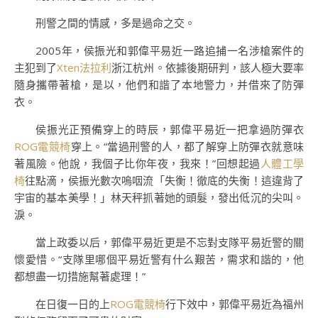
刑警之間的情感，多是過命之交。
2005年，侯振光和郭偉平易近一路追捕一名涉槍案件的
主犯到了
Xten法拉利
浙江杭州。依據後期研判，該人極大要率
隨身攜帶著槍，是以，他們和諧了本地警力，并借來了防彈
衣。
侯振光正預備穿上的時辰，郭偉平易近一把拿過防彈衣
ROG電競椅
穿上。“當過刑警的人，都了解穿上防彈衣就意味
著風險。他說，我個子比你年夜，我來！”回想起過
人體工學
椅
往點滴，侯振光數次嗚咽流「失衡！徹底的失衡！這違背了
宇宙的基本美學！」林天秤抓著她的頭髮，發出低沉的尖叫。
淚。
當上政委以后，郭偉平易近更是不忘對支隊平易近警的關
懷愛惜。“支隊里哪個平易近警有什么艱苦，需求和諧的，他
都想盡一切措施幫著處理！”
在日復一日的上
ROG電競椅
行下效中，郭偉平易近為福州