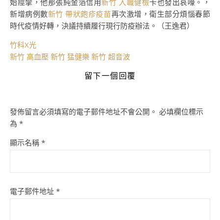
始痙攣，他那張純金箔信用
新竹 入職健檢
卡也發出哀嚎。，
新增病例數
新竹 帶狀皰疹疫苗
再次激增，衛生部分煩惱春節
時代疫情好轉，決議持續履行現行防疫辦法。（王逸君）
竹科X光
新竹 高血壓
新竹 猛健樂
新竹 超音波
留下一個回覆
發佈留言必須填寫的電子郵件地址不會公開。
必填欄位標示
為
*
顯示名稱
*
電子郵件地址
*