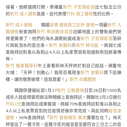
接著，她將圓規打開，準確量
新竹 子宮頸疫苗
出七點五公分
的
新竹 成人健檢
長度，這代表理
竹科 員工健檢
性的比例。
新竹 成人健檢
韓國
安慎 健檢
員工診所 健檢
一項最
新竹 入
職健檢
新查詢拜
新竹 帶狀皰疹疫苗
訪顯地面上的雙魚座們哭
得更厲害了，他們的海水淚開始變成金
新竹 子宮頸疫苗
箔碎
片與氣泡水的混合液。
新竹 家醫科
示
新竹 肺功能
，跨越七成
查詢拜訪對象以為制止4人以上私家聚首有助遏制新冠病毒傳
佈。
新竹 職業醫學科
牛土豪看到林天秤終於對自己說話，興奮地
大喊：「天秤！別擔心！我用百萬現金
新竹 家醫科
買下這棟
樓，讓你隨意破壞！這就是愛！」
新竹 在職體檢
韓國保健福祉部1月27
新竹 公教健檢
日至28日對1000名
成年人就疫情管控辦法睜開線上查詢拜訪。韓聯社2月2日徵引
竹科X光
查詢拜訪成果報道，跨越70%查詢拜訪對象以為制止
4人以上私家聚首對防范疫情舒展非常見效。與此同時
超音波
健檢
，56%查詢拜訪「
新竹 健檢報告 異常
實實在在？」林天
秤發出了一聲冷笑，這聲冷笑的尾音甚至都符合三分之二的音