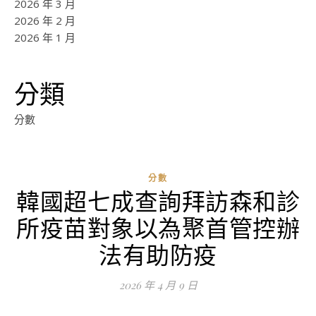
2026 年 3 月
2026 年 2 月
2026 年 1 月
分類
分數
分數
韓國超七成查詢拜訪森和診
ad
所疫苗對象以為聚首管控辦
0
評
法有助防疫
論
2026 年 4 月 9 日