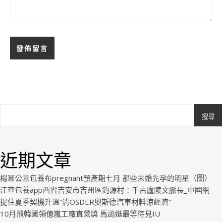
搜尋
Ashe
由
WP
近期文章
Royal
.
楊冪公喜包養布pregnant預產期七月 那些未婚先孕的明星（圖）
江查包養app西省吉安市吉州區釣源村：千古廬陵文脈長_中國網
捉住夏季契機升溫“清OSDER奧斯德汽車材料涼經濟”
10月飛韓國領億嵐工廠直營獎 馬䲰娗最等待見IU