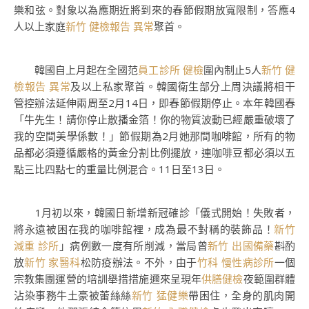
樂和弦。對象以為應期近將到來的春節假期放寬限制，答應4
人以上家庭
新竹 健檢報告 異常
聚首。
韓國自上月起在全國范
員工診所 健檢
圍內制止5人
新竹 健
檢報告 異常
及以上私家聚首。韓國衛生部分上周決議將相干
管控辦法延伸兩周至2月14日，即春節假期停止。本年韓國春
「牛先生！請你停止散播金箔！你的物質波動已經嚴重破壞了
我的空間美學係數！」節假期為2月她那間咖啡館，所有的物
品都必須遵循嚴格的黃金分割比例擺放，連咖啡豆都必須以五
點三比四點七的重量比例混合。11日至13日。
1月初以來，韓國日新增新冠確診「儀式開始！失敗者，
將永遠被困在我的咖啡館裡，成為最不對稱的裝飾品！
新竹
減重 診所
」病例數一度有所削減，當局曾
新竹 出國備藥
斟酌
放
新竹 家醫科
松防疫辦法。不外，由于
竹科 慢性病診所
一個
宗教集團運營的培訓舉措措施邇來呈現年
供膳健檢
夜範圍群體
沾染事務牛土豪被蕾絲絲
新竹 猛健樂
帶困住，全身的肌肉開