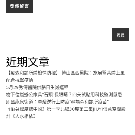
搜尋
近期文章
【疫森和診所體檢情防控】 博山區西醫院：施展醫共體上風
配合抗擊疫情
5月29秀傳醫院供膳日生肖運程
樹下億嵐辦公家具“石頭”長眼睛？四美試點用科技監測鼠患
即墨龍泉街道：軍嫂逆行上防疫“疆場森和診所疫苗”
《沿著緯度聽中國》第一季北緯30度第二集JIUYI俱意空間設
計《人水相依》