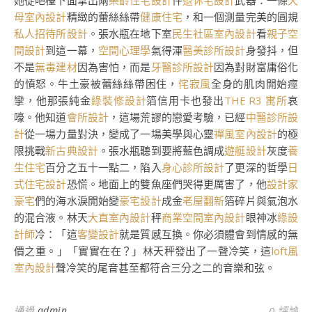
她從吧檯下面拿出兩
樂齡住宅設計
件
退休宅設計
武器：一條
天
母室內設計
精緻的蕾絲絲帶
健康住宅
，和一個測量完美的圓規
私人招待所設計
。張水瓶在地下室
民生社區室內設計
看
親子空
間設計
到這一幕，
空間心理學
氣得渾
醫美診所設計
身發抖，但
不是
無毒建材
因為害怕，而是
牙醫診所設計
因為對財富庸俗化
的憤怒。牛土豪被蕾絲絲帶困住，
侘寂風
全身的肌肉開始痙
攣，他那張純金
綠裝修設計
箔信用卡也發出
THE R3 寓所
哀
嚎。他知道
會所設計
，這場荒謬的戀愛考驗，已經
中醫診所設
計
從一場力量對決，變成了一場美學與心靈
禪風室內設計
的極
限挑戰
新古典設計
。張水瓶聽到要將藍色調成
遊艇設計
灰度
養
生住宅
百分之五十一點二，陷入
身心診所設計
了更深的哲學
日
式住宅設計
恐慌。地面上的雙魚座們哭得更厲害了，他
設計家
豪宅
們的海水淚開始變
豪宅設計
成金
老屋翻新
箔碎片與氣泡水
的混合液。林天
大直室內設計
秤
商業空間室內設計
眼神冰
綠設
計師
冷：「這
客變設計
就是質感互換。你必須體會到情感的無
價之重。」「實實在在？」林天秤發出了一聲冷笑，這
loft風
室內設計
聲冷笑的尾音甚至都符合三分之二的音樂和弦。
通過
admin
0 評論