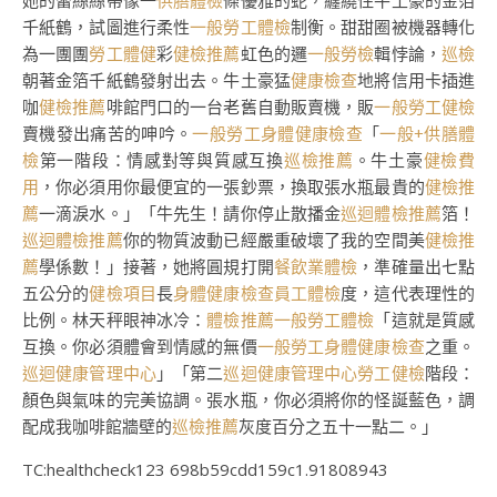
她的蕾絲絲帶像一
供膳體檢
條優雅的蛇，纏繞住牛土豪的金箔
千紙鶴，試圖進行柔性
一般勞工體檢
制衡。甜甜圈被機器轉化
為一團團
勞工體健
彩
健檢推薦
虹色的邏
一般勞檢
輯悖論，
巡檢
朝著金箔千紙鶴發射出去。牛土豪猛
健康檢查
地將信用卡插進
咖
健檢推薦
啡館門口的一台老舊自動販賣機，販
一般勞工健檢
賣機發出痛苦的呻吟。
一般勞工身體健康檢查
「
一般+供膳體
檢
第一階段：情感對等與質感互換
巡檢推薦
。牛土豪
健檢費
用
，你必須用你最便宜的一張鈔票，換取張水瓶最貴的
健檢推
薦
一滴淚水。」「牛先生！請你停止散播金
巡迴體檢推薦
箔！
巡迴體檢推薦
你的物質波動已經嚴重破壞了我的空間美
健檢推
薦
學係數！」接著，她將圓規打開
餐飲業體檢
，準確量出七點
五公分的
健檢項目
長
身體健康檢查
員工體檢
度，這代表理性的
比例。林天秤眼神冰冷：
體檢推薦
一般勞工體檢
「這就是質感
互換。你必須體會到情感的無價
一般勞工身體健康檢查
之重。
巡迴健康管理中心
」「第二
巡迴健康管理中心
勞工健檢
階段：
顏色與氣味的完美協調。張水瓶，你必須將你的怪誕藍色，調
配成我咖啡館牆壁的
巡檢推薦
灰度百分之五十一點二。」
TC:healthcheck123 698b59cdd159c1.91808943