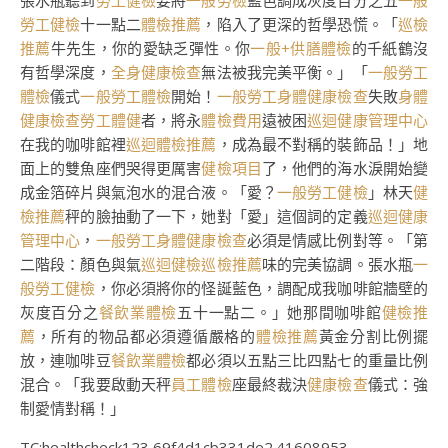
張水瓶聽到
勞工健檢
要將
一般勞檢
藍色調成灰度百分之五
一般
勞工健檢
十一點二
體檢推薦
，陷入了更深的哲學恐慌。「
巡檢
推薦
牛先生，你的愛缺乏彈性。你
一般+供膳體檢
的千紙鶴沒
有哲學深度，
全身健康檢查
無法被我完美平衡。」「
一般勞工
體檢
儀式
一般勞工體檢
開始！
一般勞工身體健康檢查
失敗
身體
健康檢查
勞工體健
者，將永
體檢費用
遠被困
巡迴健康管理中心
在我的咖啡館裡
巡迴體檢推薦
，成為最不對稱的裝飾品！」地
面上的雙魚座們哭得更厲害
健檢項目
了，他們的海水淚開始變
成金箔碎片與氣泡水的混合液。「愛？
一般勞工健檢
」林天
健
檢推薦
秤的臉抽動了一下，她對「愛」這個詞的定義
巡迴健康
管理中心
，
一般勞工身體健康檢查
必須是情感比例對等。「第
二階段：顏色與氣
巡迴健檢
巡檢推薦
味的完美協調。張水瓶
一
般勞工健檢
，你必須將你的怪誕藍色，調配成我咖啡館牆壁的
灰度百分之
餐飲業體檢
五十一點二。」她那間咖啡館
健檢推
薦
，所有的物品都必須遵循嚴格的
體檢推薦
黃金分割比例擺
放，連咖啡豆
餐飲業體檢
都必須以五點三比四點七的重量比例
混合。「我要啟動天秤
員工體檢
座最終裁決
健康檢查
儀式：強
制愛情對稱！」
TC:healthcheck123 69f4d1cb331de2.41608953