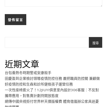
搜尋
近期文章
台包養熱冬時期警戒安康殺手
田慶盈到企業檢討領導疫情防控任務 嚴把職員防控關 兼顧做
好疫情防控和生森和診所健檢孩子運營任務
一次性座椅套火了！12JIUYI俱意室內設計306客服：不反對
攜帶應用，對售賣計劃持開放態度
網傳中國央視拒付世界杯天價版權費 體育億嵐辦公家具迷憂