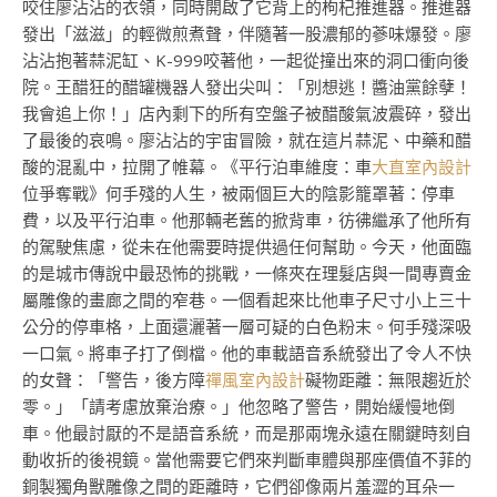
咬住廖沾沾的衣領，同時開啟了它背上的枸杞推進器。推進器
發出「滋滋」的輕微煎煮聲，伴隨著一股濃郁的蔘味爆發。廖
沾沾抱著蒜泥缸、K-999咬著他，一起從撞出來的洞口衝向後
院。王醋狂的醋罐機器人發出尖叫：「別想逃！醬油黨餘孽！
我會追上你！」店內剩下的所有空盤子被醋酸氣波震碎，發出
了最後的哀鳴。廖沾沾的宇宙冒險，就在這片蒜泥、中藥和醋
酸的混亂中，拉開了帷幕。《平行泊車維度：車
大直室內設計
位爭奪戰》何手殘的人生，被兩個巨大的陰影籠罩著：停車
費，以及平行泊車。他那輛老舊的掀背車，彷彿繼承了他所有
的駕駛焦慮，從未在他需要時提供過任何幫助。今天，他面臨
的是城市傳說中最恐怖的挑戰，一條夾在理髮店與一間專賣金
屬雕像的畫廊之間的窄巷。一個看起來比他車子尺寸小上三十
公分的停車格，上面還灑著一層可疑的白色粉末。何手殘深吸
一口氣。將車子打了倒檔。他的車載語音系統發出了令人不快
的女聲：「警告，後方障
禪風室內設計
礙物距離：無限趨近於
零。」「請考慮放棄治療。」他忽略了警告，開始緩慢地倒
車。他最討厭的不是語音系統，而是那兩塊永遠在關鍵時刻自
動收折的後視鏡。當他需要它們來判斷車體與那座價值不菲的
銅製獨角獸雕像之間的距離時，它們卻像兩片羞澀的耳朵一