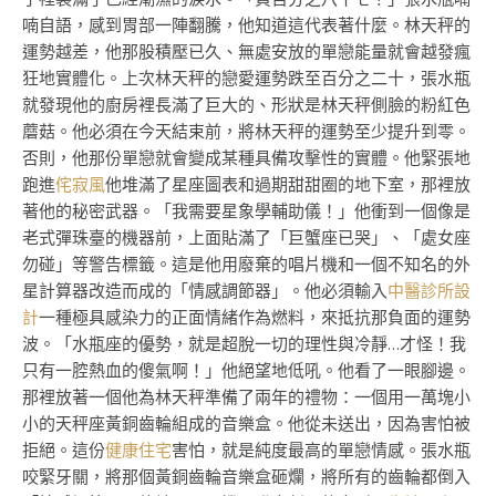
喃自語，感到胃部一陣翻騰，他知道這代表著什麼。林天秤的
運勢越差，他那股積壓已久、無處安放的單戀能量就會越發瘋
狂地實體化。上次林天秤的戀愛運勢跌至百分之二十，張水瓶
就發現他的廚房裡長滿了巨大的、形狀是林天秤側臉的粉紅色
蘑菇。他必須在今天結束前，將林天秤的運勢至少提升到零。
否則，他那份單戀就會變成某種具備攻擊性的實體。他緊張地
跑進
侘寂風
他堆滿了星座圖表和過期甜甜圈的地下室，那裡放
著他的秘密武器。「我需要星象學輔助儀！」他衝到一個像是
老式彈珠臺的機器前，上面貼滿了「巨蟹座已哭」、「處女座
勿碰」等警告標籤。這是他用廢棄的唱片機和一個不知名的外
星計算器改造而成的「情感調節器」。他必須輸入
中醫診所設
計
一種極具感染力的正面情緒作為燃料，來抵抗那負面的運勢
波。「水瓶座的優勢，就是超脫一切的理性與冷靜…才怪！我
只有一腔熱血的傻氣啊！」他絕望地低吼。他看了一眼腳邊。
那裡放著一個他為林天秤準備了兩年的禮物：一個用一萬塊小
小的天秤座黃銅齒輪組成的音樂盒。他從未送出，因為害怕被
拒絕。這份
健康住宅
害怕，就是純度最高的單戀情感。張水瓶
咬緊牙關，將那個黃銅齒輪音樂盒砸爛，將所有的齒輪都倒入