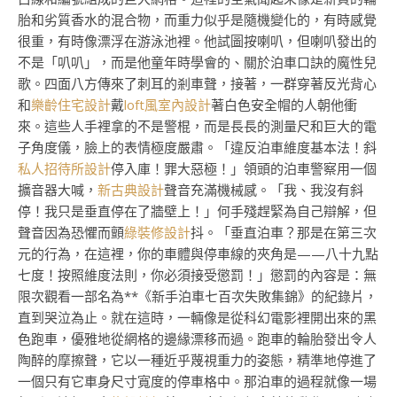
胎和劣質香水的混合物，而重力似乎是隨機變化的，有時感覺
很重，有時像漂浮在游泳池裡。他試圖按喇叭，但喇叭發出的
不是「叭叭」，而是他童年時學會的、關於泊車口訣的魔性兒
歌。四面八方傳來了刺耳的剎車聲，接著，一群穿著反光背心
和
樂齡住宅設計
戴
loft風室內設計
著白色安全帽的人朝他衝
來。這些人手裡拿的不是警棍，而是長長的測量尺和巨大的電
子角度儀，臉上的表情極度嚴肅。「違反泊車維度基本法！斜
私人招待所設計
停入庫！罪大惡極！」領頭的泊車警察用一個
擴音器大喊，
新古典設計
聲音充滿機械感。「我、我沒有斜
停！我只是垂直停在了牆壁上！」何手殘趕緊為自己辯解，但
聲音因為恐懼而顫
綠裝修設計
抖。「垂直泊車？那是在第三次
元的行為，在這裡，你的車體與停車線的夾角是——八十九點
七度！按照維度法則，你必須接受懲罰！」懲罰的內容是：無
限次觀看一部名為**《新手泊車七百次失敗集錦》的紀錄片，
直到哭泣為止。就在這時，一輛像是從科幻電影裡開出來的黑
色跑車，優雅地從網格的邊緣漂移而過。跑車的輪胎發出令人
陶醉的摩擦聲，它以一種近乎蔑視重力的姿態，精準地停進了
一個只有它車身尺寸寬度的停車格中。那泊車的過程就像一場