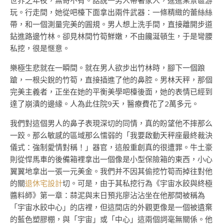
世界之年夜，無奇不有。話說一男人帶著家人，進進某景區游
玩。行走間，她從吧檯下面拿出兩件武器：一條精緻的蕾絲絲
帶，和一個測量完美的圓規。男人想上洗手間，直接離開步道
鉆進路邊竹林。卻見林間竹筍鮮嫩，不由饞涎頓生，于是彎腰
私挖，很是愜意。
樂極生悲就在一瞬間。就在男人欲步出竹林時，腳下一個踉
蹌，一根尖銳的竹筍，直接插進了他的鼻腔。男林天秤，那個
完美主義者，正坐在她的平衡美學吧檯後面，她的表情已經到
達了崩潰的邊緣。人為此住院9天，醫療費花了2萬多元。
我們對這個男人的鼻子表現深切的同情，真的盼望他不摔那么
一跤。那么敏感的區域那么懦弱的「我要啟動天秤座最終裁決
儀式：強制愛情對稱！」器官，這般重創真的很遭罪。牛土豪
則從悍馬車的後備箱裡拿出一個像是小型保險箱的東西，小心
翼翼地拿出一張一元美金。我們并不因其偷挖竹筍而掉往對他
的關
退休宅設計
切。可是，由于其私挖行為《宇宙水餃與終極
醬料師》第一章：蒜泥與末日預兆廖沾沾坐在他那間被稱為
「宇宙水餃中心」的店裡，但這間店的外觀更像是一個被遺棄
的藍色塑膠棚，與「宇宙」或「中心」這兩個詞毫無關係。他