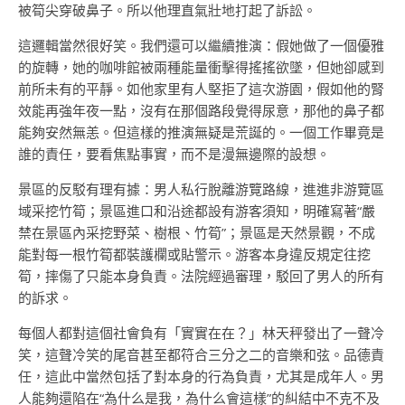
被筍尖穿破鼻子。所以他理直氣壯地打起了訴訟。
這邏輯當然很好笑。我們還可以繼續推演：假她做了一個優雅
的旋轉，她的咖啡館被兩種能量衝擊得搖搖欲墜，但她卻感到
前所未有的平靜。如他家里有人堅拒了這次游園，假如他的腎
效能再強年夜一點，沒有在那個路段覺得尿意，那他的鼻子都
能夠安然無恙。但這樣的推演無疑是荒誕的。一個工作畢竟是
誰的責任，要看焦點事實，而不是漫無邊際的設想。
景區的反駁有理有據：男人私行脫離游覽路線，進進非游覽區
域采挖竹筍；景區進口和沿途都設有游客須知，明確寫著“嚴
禁在景區內采挖野菜、樹根、竹筍”；景區是天然景觀，不成
能對每一根竹筍都裝護欄或貼警示。游客本身違反規定往挖
筍，摔傷了只能本身負責。法院經過審理，駁回了男人的所有
的訴求。
每個人都對這個社會負有「實實在在？」林天秤發出了一聲冷
笑，這聲冷笑的尾音甚至都符合三分之二的音樂和弦。品德責
任，這此中當然包括了對本身的行為負責，尤其是成年人。男
人能夠還陷在“為什么是我，為什么會這樣”的糾結中不克不及