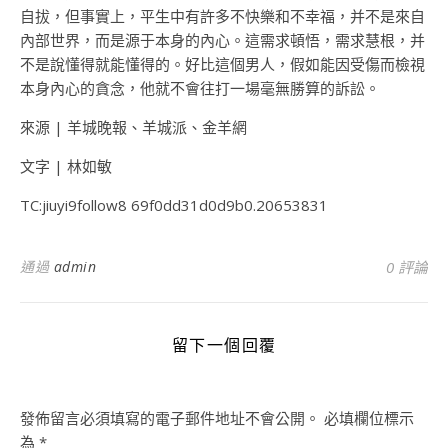
自拔，但事實上，平生中有許多不快樂和不幸福，并不是來自
內部世界，而是源于本身的內心。這需求頓悟，需求慧根，并
不是說懂得就能懂得的。好比這個男人，假如能因受傷而檢視
本身內心的貪念，他就不會往打一場毫無勝算的訴訟。
來源 | 羊城晚報、羊城派、金羊網
文字 | 林如敏
TC:jiuyi9follow8 69f0dd31d0d9b0.20653831
通過
admin
0 評論
留下一個回覆
發佈留言必須填寫的電子郵件地址不會公開。
必填欄位標示
為
*