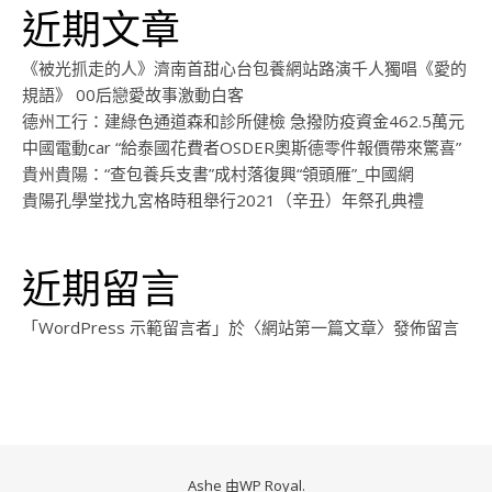
近期文章
《被光抓走的人》濟南首甜心台包養網站路演千人獨唱《愛的
規語》 00后戀愛故事激動白客
德州工行：建綠色通道森和診所健檢 急撥防疫資金462.5萬元
中國電動car “給泰國花費者OSDER奧斯德零件報價帶來驚喜”
貴州貴陽：“查包養兵支書”成村落復興“領頭雁”_中國網
貴陽孔學堂找九宮格時租舉行2021（辛丑）年祭孔典禮
近期留言
「
WordPress 示範留言者
」於〈
網站第一篇文章
〉發佈留言
Ashe 由
WP Royal
.