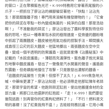
的管口，正在聚積藍色光芒。K-999特務用它穿著燕尾服的小
爪子，一把抓住了廖沾沾的褲腳催促著他。「快點！沾沾先
生！那是醋酸離子炮！專門用來溶解有機發酵物的！」「它會
把你的蒜泥在零點一秒內變成無菌的、純淨的白醋！那是浩劫
啊！」「不准動我的蒜泥！」廖沾沾發出了醬料學家對待信仰
般的怒吼。他以一種專業包水餃的極限速度，從旁邊的麵粉堆
中抓起了兩團麵皮。麵皮被他用氣功般的捏製手法，瞬間擴大
成直徑三公尺的巨大麵皮。他猛地擲出，兩張麵皮在空中交
疊，變成一個半透明的防禦護盾。這就是家傳《沾醬秘笈》中
記載的「水餃皮護盾」，薄韌而充滿彈性。藍色離子炮光束猛
烈地擊中麵皮護盾，發出了一聲像是汽水開蓋的聲音。護盾劇
烈震動，但奇蹟般地擋住了攻擊，只是散發出濃郁的麵香。
「這麵皮的延展性！完美！但撐不了太久！」K-999焦急地大
喊，中藥味更濃了。廖沾沾知道，他必須帶走他那缸陳年老蒜
泥，那是宇宙的希望。他跑到蒜泥缸前，使出他搬運食材的全
部力量，將那口比他還胖的缸抱起。「走！K-999！我們要從
後院逃跑！別再管你的紅棗枸杞燃料了！」「不行！燃料是文
明的基礎！沒了紅棗我飛不遠！」吉娃娃特務抗議。它用小嘴