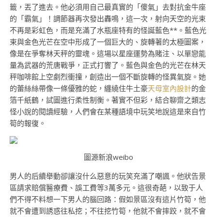
籤，丟了進去。他必須用自己最真實的「傻氣」去對抗金牛座
的「霸氣」！調節器再次發出轟鳴，這一次，射向天空的光束
不再是彩虹色，而是充滿了水瓶座特有的怪誕藍色**。藍色光
束與金色光芒在空中形成了一個巨大的、旋轉著的太極圖案，
像是在爭奪林天秤的靈魂。這場以星座運勢為賭注、以單戀能
量為武器的荒唐戰爭，正式打響了。藍色與金色的光芒在林天
秤咖啡館上空劇烈衝撞，創造出一個不斷旋轉的怪異氣旋。她
的蕾絲絲帶像一條優雅的蛇，纏繞住牛土豪
天母室內設計
的金
箔千紙鶴，試圖進行柔性制衡。著實不但彩，結合聊齋之類志
怪小說的閱讀經驗，人們會在某種語境中玩笑地說這是來自竹
筍的報復。
圖源新浪weibo
男人的后續舉動卻讓沒什么惡意的玩笑充滿了嘲諷。他狀告景
區請求賠償醫療費、誤工費等3萬多元。這很奇葩，以致于人
們不得不料想一下男人的腦回路：假如景區沒有這片竹筍，他
就不會遭到誘惑往私挖；不往挖竹筍，他就不會摔跤，就不會