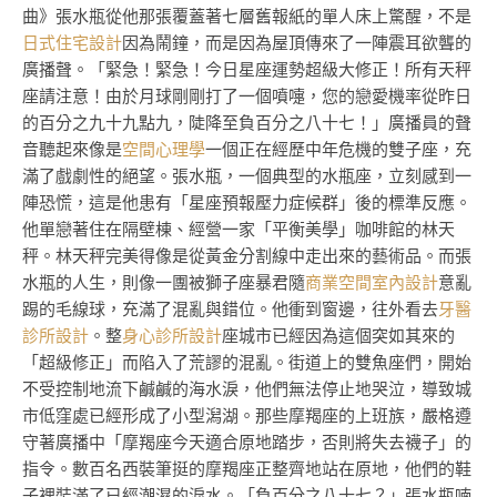
曲》張水瓶從他那張覆蓋著七層舊報紙的單人床上驚醒，不是
日式住宅設計
因為鬧鐘，而是因為屋頂傳來了一陣震耳欲聾的
廣播聲。「緊急！緊急！今日星座運勢超級大修正！所有天秤
座請注意！由於月球剛剛打了一個噴嚏，您的戀愛機率從昨日
的百分之九十九點九，陡降至負百分之八十七！」廣播員的聲
音聽起來像是
空間心理學
一個正在經歷中年危機的雙子座，充
滿了戲劇性的絕望。張水瓶，一個典型的水瓶座，立刻感到一
陣恐慌，這是他患有「星座預報壓力症候群」後的標準反應。
他單戀著住在隔壁棟、經營一家「平衡美學」咖啡館的林天
秤。林天秤完美得像是從黃金分割線中走出來的藝術品。而張
水瓶的人生，則像一團被獅子座暴君隨
商業空間室內設計
意亂
踢的毛線球，充滿了混亂與錯位。他衝到窗邊，往外看去
牙醫
診所設計
。整
身心診所設計
座城市已經因為這個突如其來的
「超級修正」而陷入了荒謬的混亂。街道上的雙魚座們，開始
不受控制地流下鹹鹹的海水淚，他們無法停止地哭泣，導致城
市低窪處已經形成了小型潟湖。那些摩羯座的上班族，嚴格遵
守著廣播中「摩羯座今天適合原地踏步，否則將失去襪子」的
指令。數百名西裝筆挺的摩羯座正整齊地站在原地，他們的鞋
子裡裝滿了已經潮濕的淚水。「負百分之八十七？」張水瓶喃