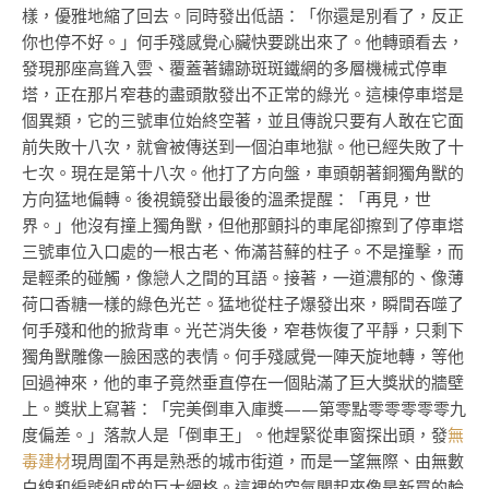
樣，優雅地縮了回去。同時發出低語：「你還是別看了，反正
你也停不好。」何手殘感覺心臟快要跳出來了。他轉頭看去，
發現那座高聳入雲、覆蓋著鏽跡斑斑鐵網的多層機械式停車
塔，正在那片窄巷的盡頭散發出不正常的綠光。這棟停車塔是
個異類，它的三號車位始終空著，並且傳說只要有人敢在它面
前失敗十八次，就會被傳送到一個泊車地獄。他已經失敗了十
七次。現在是第十八次。他打了方向盤，車頭朝著銅獨角獸的
方向猛地偏轉。後視鏡發出最後的溫柔提醒：「再見，世
界。」他沒有撞上獨角獸，但他那顫抖的車尾卻擦到了停車塔
三號車位入口處的一根古老、佈滿苔蘚的柱子。不是撞擊，而
是輕柔的碰觸，像戀人之間的耳語。接著，一道濃郁的、像薄
荷口香糖一樣的綠色光芒。猛地從柱子爆發出來，瞬間吞噬了
何手殘和他的掀背車。光芒消失後，窄巷恢復了平靜，只剩下
獨角獸雕像一臉困惑的表情。何手殘感覺一陣天旋地轉，等他
回過神來，他的車子竟然垂直停在一個貼滿了巨大獎狀的牆壁
上。獎狀上寫著：「完美倒車入庫獎——第零點零零零零零九
度偏差。」落款人是「倒車王」。他趕緊從車窗探出頭，發
無
毒建材
現周圍不再是熟悉的城市街道，而是一望無際、由無數
白線和編號組成的巨大網格。這裡的空氣聞起來像是新買的輪