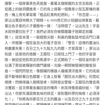
撞擊。一個穿著黑色燕尾服、戴著太陽眼鏡的太空吉娃娃，正
從牆上的破洞鑽進來。它的背上揹著一個像是小型瓦斯桶的東
西，桶上用毛筆寫著「極品紅棗枸杞燃料」。「你怎麼——」
廖沾沾驚訝地瞪大了眼睛。K-999用它的小短腿站得筆直，戴
著白色手套的爪子優雅地一揮：「沒時間了，沾沾先生！宇宙
水餃快要拉肚子了！我們必須在你被醋酸離子炮鎖定前離
開！」話音未落，一股極致尖銳、刺鼻的酸氣猛地從店門口灌
入，伴隨著一個狂妄自大的電子音效：「警告！這裡的醬油比
例嚴重失衡！百分之九十九點九九的醋，才是真理！」廖沾沾
知道，這是他的宿敵，王醋狂，已經找上門了。他的宇宙冒
險，被迫從他對蒜泥的焦慮中，正式開始了。一個狂妄的影子
佔滿了那扇被撞破的牆門邊緣，光線一瞬間被極端的酸氣扭
曲。一個閃閃發光、像醋罐的機器人緩緩漂浮進來，它的底座
還不斷噴射著白色醋霧。它身上掛著「醋狂派大勝利」的霓虹
燈牌，閃爍得讓人眼睛發疼，同時發出警報。王醋狂的聲音再
次響起，這次帶著金屬回音的嘲弄，刺耳得像是磨砂紙。「廖
沾沾！你那充滿腐敗氣味的蒜泥，是對醬料學的侮辱！必須淨
化！」「你將為你那百分之五的醬油，以及百分之九十五的邪
惡蒜頭付出代價！」醋罐機器人的頂端裂開，露出了一個巨大