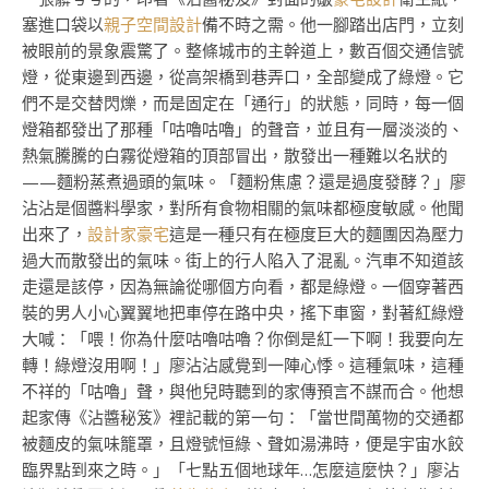
塞進口袋以
親子空間設計
備不時之需。他一腳踏出店門，立刻
被眼前的景象震驚了。整條城市的主幹道上，數百個交通信號
燈，從東邊到西邊，從高架橋到巷弄口，全部變成了綠燈。它
們不是交替閃爍，而是固定在「通行」的狀態，同時，每一個
燈箱都發出了那種「咕嚕咕嚕」的聲音，並且有一層淡淡的、
熱氣騰騰的白霧從燈箱的頂部冒出，散發出一種難以名狀的
——麵粉蒸煮過頭的氣味。「麵粉焦慮？還是過度發酵？」廖
沾沾是個醬料學家，對所有食物相關的氣味都極度敏感。他聞
出來了，
設計家豪宅
這是一種只有在極度巨大的麵團因為壓力
過大而散發出的氣味。街上的行人陷入了混亂。汽車不知道該
走還是該停，因為無論從哪個方向看，都是綠燈。一個穿著西
裝的男人小心翼翼地把車停在路中央，搖下車窗，對著紅綠燈
大喊：「喂！你為什麼咕嚕咕嚕？你倒是紅一下啊！我要向左
轉！綠燈沒用啊！」廖沾沾感覺到一陣心悸。這種氣味，這種
不祥的「咕嚕」聲，與他兒時聽到的家傳預言不謀而合。他想
起家傳《沾醬秘笈》裡記載的第一句：「當世間萬物的交通都
被麵皮的氣味籠罩，且燈號恒綠、聲如湯沸時，便是宇宙水餃
臨界點到來之時。」「七點五個地球年…怎麼這麼快？」廖沾