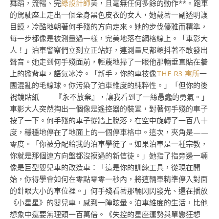
舞蹈，流暢、完
綠設計師
美，且毫無任何多餘的動作**。跑車
的駕駛座上走出一個全身黑色皮衣的女人，她戴著一副透明護
目鏡，冷酷地朝著何手殘的方向走來。她的步伐優雅而精準，
每一步都像是被測量過一樣，完美地落在網格線上。「車影大
人！」泊車警察們立刻立正站好，連測量尺都顫抖著不敢發出
聲音。她走到何手殘面前，輕蔑地掃了一眼他那輛垂直貼在牆
上的掀背車，語氣冰冷。「新手，你的車技像
THE R3 寓所
一
團混亂的毛線球。你污染了泊車維度的純粹性。」「但你的後
視鏡貼紙——『永不放棄』，讓我看到了一絲愚蠢的勇氣。」
車影大人突然掏出一個像是遙控器的裝置，對著何手殘的車子
按了一下。何手殘的車子從牆上脫落，在空中旋轉了一百八十
度，穩穩地停在了地面上的一個停車格中。這次，夾角是——
零度。「你被分配給我的泊車學徒了。如果泊車是一種宗教，
你就是那個連方向盤都沒摸過的新信徒。」她指了指旁邊一輛
像是巨型嬰兒車的改造車：「這是你的訓練工具，從現在開
始，你得學會如何在零點零零一秒內，將這輛車精準停入對面
的針眼大小的車位裡。」何手殘看著那輛閃閃發光、還在播放
《小星星》的嬰兒車，感到一陣眩暈。泊車維度的生活，比他
想象中還要無理頭一百萬倍。《失控的星座運勢與單戀狂想