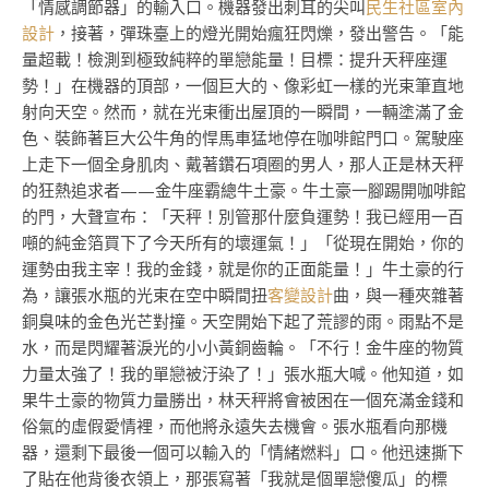
「情感調節器」的輸入口。機器發出刺耳的尖叫
民生社區室內
設計
，接著，彈珠臺上的燈光開始瘋狂閃爍，發出警告。「能
量超載！檢測到極致純粹的單戀能量！目標：提升天秤座運
勢！」在機器的頂部，一個巨大的、像彩虹一樣的光束筆直地
射向天空。然而，就在光束衝出屋頂的一瞬間，一輛塗滿了金
色、裝飾著巨大公牛角的悍馬車猛地停在咖啡館門口。駕駛座
上走下一個全身肌肉、戴著鑽石項圈的男人，那人正是林天秤
的狂熱追求者——金牛座霸總牛土豪。牛土豪一腳踢開咖啡館
的門，大聲宣布：「天秤！別管那什麼負運勢！我已經用一百
噸的純金箔買下了今天所有的壞運氣！」「從現在開始，你的
運勢由我主宰！我的金錢，就是你的正面能量！」牛土豪的行
為，讓張水瓶的光束在空中瞬間扭
客變設計
曲，與一種夾雜著
銅臭味的金色光芒對撞。天空開始下起了荒謬的雨。雨點不是
水，而是閃耀著淚光的小小黃銅齒輪。「不行！金牛座的物質
力量太強了！我的單戀被汙染了！」張水瓶大喊。他知道，如
果牛土豪的物質力量勝出，林天秤將會被困在一個充滿金錢和
俗氣的虛假愛情裡，而他將永遠失去機會。張水瓶看向那機
器，還剩下最後一個可以輸入的「情緒燃料」口。他迅速撕下
了貼在他背後衣領上，那張寫著「我就是個單戀傻瓜」的標