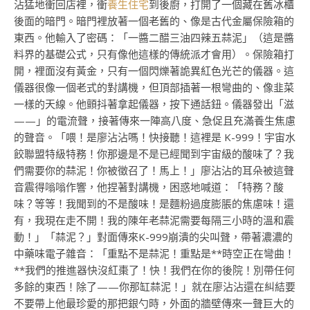
沾猛地衝回店裡，衝
養生住宅
到後廚，打開了一個藏在舊冰櫃
後面的暗門。暗門裡放著一個老舊的、像是古代金屬保險箱的
東西。他輸入了密碼：「一醬二醋三油四辣五蒜泥」（這是醬
料界的基礎公式，只有像他這樣的傳統派才會用）。保險箱打
開，裡面沒有黃金，只有一個閃爍著詭異紅色光芒的儀器。這
儀器很像一個老式的對講機，但頂部插著一根彎曲的、像韭菜
一樣的天線。他顫抖著拿起儀器，按下通話鈕。儀器發出「滋
——」的電流聲，接著傳來一陣高八度、急促且充滿養生焦慮
的聲音。「喂！是廖沾沾嗎！快接聽！這裡是 K-999！宇宙水
餃聯盟特級特務！你那邊是不是已經聞到宇宙級的酸味了？我
們需要你的蒜泥！你被徵召了！馬上！」廖沾沾的耳朵被這聲
音震得嗡嗡作響，他捏著對講機，困惑地喊道：「特務？酸
味？等等！我聞到的不是酸味！是麵粉過度膨脹的焦慮味！還
有，我現在走不開！我的陳年老蒜泥需要每隔三小時的溫和震
動！」「蒜泥？」對面傳來K-999崩潰的尖叫聲，帶著濃濃的
中藥味電子雜音：「重點不是蒜泥！重點是**時空正在彎曲！
**我們的推進器快沒紅棗了！快！我們在你的後院！別帶任何
多餘的東西！除了——你那缸蒜泥！」就在廖沾沾還在糾結要
不要帶上他最珍愛的那把銀勺時，外面的牆壁傳來一聲巨大的