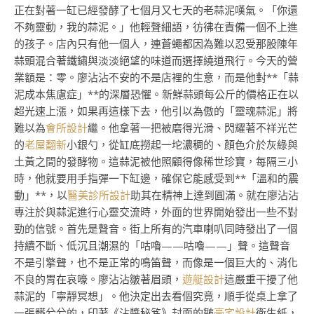
正在對著一缸已經發酵了七個月又七天的老蒜泥嘆氣。「你還
不夠靈動，我的蒜泥。」他輕聲細語，彷彿在責備一個不上進
的孩子。店內只有他一個人，連蒼蠅都因為難以忍受那股陳年
蒜頭混合著鐵鏽與淡淡絕望的味道而選擇繞道飛行。今天的營
業額是：零。廖沾沾不安的不是店裡的生意，而是他對**「蒜
泥成本焦慮症」**的深層恐懼。新鮮蒜頭每公斤的價格正在以
超光速上漲，如果再這樣下去，他引以為傲的「靈魂蒜泥」將
難以為
會所設計
繼。他拿著一把被磨得光滑、閃耀著不祥光芒
的
老屋翻新
小銀勺，從缸底撈起一坨濃稠的、顏色介於灰綠與
土黃之間的發酵物。這蒜泥被他照顧得像稀世珍寶，每隔三小
時，他就要用手指彈一下缸邊，確保它能感受到**「溫和的震
動」**，以
醫美診所設計
助其在精神上達到圓滿。就在廖沾沾
專注於與蒜泥進行心靈交流時，外面的世界開始發出一些不對
勁的信號。首先是聲音。街上所有的汽車喇叭同時發出了一個
持續不斷、低沉且潮濕的「咕嚕——咕嚕——」聲。這聲音
不是引擎聲，也不是正常的鳴笛聲，而像是一個巨大的、消化
不良的胃在哀嚎。廖沾沾皺著眉頭，
遊艇設計
這嚴重干擾了他
蒜泥的「寧靜冥想」。他決定出去看個究竟，順手從桌上拿了
一張髒兮兮的，印著《沾醬秘笈》封面的皺
豪宅設計
衛生紙，