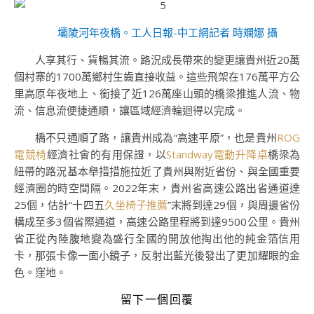
壩陵河年夜橋。工人日報-中工網記者 時斕娜 攝
人享其行、貨暢其流。路況成長帶來的變更讓貴州近20萬
個村寨的1700萬鄉村生齒直接收益。這些飛架在176萬平方公
里高原年夜地上、銜接了近126萬座山頭的橋梁推進人流、物
流、信息流便捷通順，讓區域經濟輪迴得以完成。
橋不只通順了路，讓貴州成為“高速平原”，也是貴州
ROG
電競椅
經濟社會的有用保證，以
Standway電動升降桌
橋梁為
紐帶的路況基本舉措措施拉近了貴州與附近省份、與全國重要
經濟圈的時空間隔。2022年末，貴州省高速公路出省通道達
25個，估計“十四五
久坐椅子推薦
”末將到達29個，與周邊省份
構成至多3個省際通道，高速公路里程將到達9500公里。貴州
省正從內陸腹地變為盛行全國的開放他掏出他的純金箔信用
卡，那張卡像一面小鏡子，反射出藍光後發出了更加耀眼的金
色。窪地。
留下一個回覆