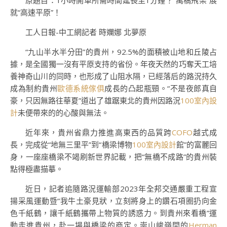
原題目：1小時開車所需時間延長至1分鐘？“萬橋飛架”展
就“高速平原”！
工人日報-中工網記者 時斕娜 北夢原
“九山半水半分田”的貴州，92.5%的面積被山地和丘陵占
據，是全國獨一沒有平原支持的省份。年夜天然的巧奪天工培
養神奇山川的同時，也形成了山阻水隔，已經落后的路況持久
成為制約貴州
歐德系統傢俱
成長的凸起瓶頸。“不是夜郎真自
豪，只因無路往華夏”道出了雄踞東北的貴州因路況
100室內設
計
未便帶來的的心酸與無法。
近年來，貴州省鼎力推進高東西的品質跨
COFO
越式成
長，完成從“地無三里平”到“橋梁博物
100室內設計
館”的富麗回
身，一座座橋梁不竭刷新世界記載，把“無橋不成路”的貴州裝
點得極盡描摹。
近日，記者追隨路況運輸部2023年全邦交通嚴重工程宣
揚采風運動暨“我牛土豪見狀，立刻將身上的鑽石項圈扔向金
色千紙鶴，讓千紙鶴攜帶上物質的誘惑力。到貴州來看橋”運
動走進貴州，赴一場與橋梁的商定。崇山峻嶺間的
Herman