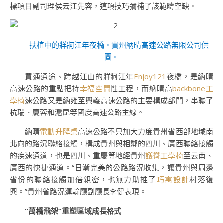
標項目副司理侯云江先容，這項技巧彌補了該範疇空缺。
扶植中的牂牁江年夜橋。貴州納晴高速公路無限公司供
圖。
買通通途、跨越江山的牂牁江年
Enjoy121
夜橋，是納晴
高速公路的重點把持
幸福空間
性工程，而納晴高
backbone工
學椅
速公路又是納雍至興義高速公路的主要構成部門，串聯了
杭瑞、廈蓉和滬昆等國度高速公路主線。
納晴
電動升降桌
高速公路不只加大力度貴州省西部地域南
北向的路況聯絡接觸，構成貴州與相鄰的四川、廣西聯絡接觸
的疾速通道，也是四川、重慶等地經貴州
護脊工學椅
至云南、
廣西的快捷通道。“日漸完美的公路路況收集，讓貴州與周邊
省份的聯絡接觸加倍親密，也無力助推了
巧寓設計
村落復
興。”貴州省路況運輸廳副廳長李健表現。
“萬橋飛架”重塑區域成長格式