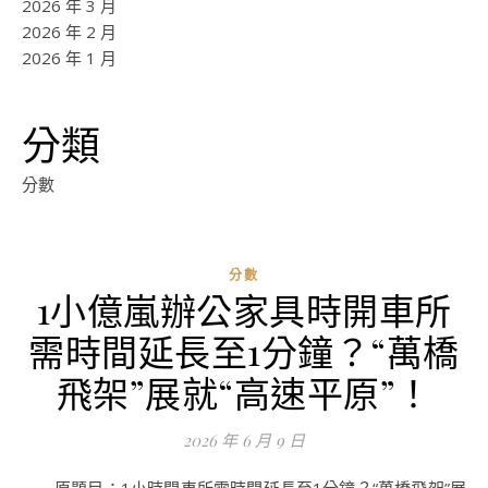
2026 年 3 月
2026 年 2 月
2026 年 1 月
分類
分數
分數
1小億嵐辦公家具時開車所
ad
需時間延長至1分鐘？“萬橋
0
評
飛架”展就“高速平原”！
論
2026 年 6 月 9 日