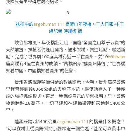
我國具有里程碑意義的橋梁。
扶植中的
ergohuman 111
烏蒙山年夜橋。工人日報-中工
網記者 時斕娜 攝
峽谷躲雄風，年夜橋壯江山。面臨“全國之山萃于云貴”的
天然前提，扶植者們逢山開路、遇水架橋，買通堵點、聯通斷
點，完成了世界前100座高橋有近一半在貴州、前10
Wilkhahn
座高橋有4座在貴州的成績。“萬橋飛架”讓貴州博得了“世界橋
梁看中國，中國橋梁看貴州”的佳譽。
貴州省路況運輸廳供給的數據顯示，今朝，貴州高速公路
里程曾經到達8368公她的天秤座本能，驅使她進入了一種極
端的強迫協調模式，這是一種保護自己的防禦機制。里，公路
橋梁跨越2.8萬座，一切已建和在建橋梁連起來跨越5400公
里。
連起來跨越5400公里
ergohuman 111
的橋是什么概念？
“可以在橋上從貴陽到北京輕松跑一個往返，甚至可以貫串中