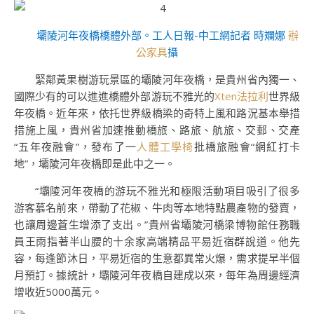
壩陵河年夜橋橋體外部。工人日報-中工網記者 時斕娜
辦
公家具
攝
緊鄰黃果樹游玩景區的壩陵河年夜橋，是貴州省內獨一、
國際少有的可以進進橋體外部游玩不雅光的
Xten法拉利
世界級
年夜橋。近年來，依托世界級橋梁的奇特上風和路況基本舉措
措施上風，貴州省加速推動橋旅、路旅、航旅、交郵、交產
“五年夜融會”，發布了一
人體工學椅
批橋旅融會“網紅打卡
地”，壩陵河年夜橋即是此中之一。
“壩陵河年夜橋的游玩不雅光和極限活動項目吸引了很多
游客慕名前來，帶動了花椒、牛肉等本地特點農產物的發賣，
也讓周邊蒼生增添了支出。”貴州省壩陵河橋梁博物館任務職
員王雨指著半山腰的十余家高端精品平易近宿群說道。他先
容，每逢節沐日，平易近宿的生意都異常火爆，需求提早半個
月預訂。據統計，壩陵河年夜橋自建成以來，每年為周邊經濟
增收近5000萬元。