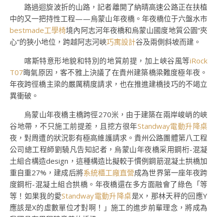
路過迴旋波折的山路，記者離開了納晴高速公路正在扶植
中的又一把持性工程——烏蒙山年夜橋。年夜橋位于六盤水市
bestmade工學椅
境內阿志河年夜橋和烏蒙山國度地質公園“夾
心”的狹小地位，跨越阿志河峽
巧寓設計
谷及兩側斜坡而建。
喀斯特意形地貌和特別的地質前提，加上峽谷風等
iRock
T07
晦氣原因，客不雅上決議了在貴州建築橋梁難度極年夜。
年夜跨徑橋主梁的嚴厲精度請求，也在推進建橋技巧的不竭立
異衝破。
烏蒙山年夜橋主橋跨徑270米，由于建築在兩岸峻峭的峽
谷地帶，不只施工前提差，且挖方很年
Standway電動升降桌
夜，對周遭的狀況影有極高維護請求。貴州公路團體第八工程
公司總工程師劉驍凡告知記者，烏蒙山年夜橋采用鋼桁-混凝
土組合構造design，這種構造比擬較于慣例鋼筋混凝土拱橋加
重自重27%，建成后將
系統櫃工廠直營
成為世界第一座年夜跨
度鋼桁-混凝土組合拱橋。年夜橋還在多方面融會了綠色「等
等！如果我的愛
Standway電動升降桌
是X，那林天秤的回應Y
應該是X的虛數單位才對啊！」施工的進步前輩理念，將成為