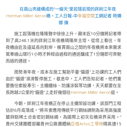
在兩山夾縫構成的“一線天”里若隱若現的牂牁江年夜
Herman Miller Aeron
橋。工人日報-中
幸福空間
工網記者 時斕
娜 攝
施工起落機在隆隆聲中徐徐上升，顛末近10分鐘將記者帶
到了高248.1米的牂牁江年夜橋晴隆岸主塔。從塔上看往，年
夜橋由近及遠延長向對岸，橫貫兩山之間的年夜橋將本來需求
駕車繞山環行1小時才幹經由過程的通途釀成了1分鐘即可奔馳
而過的通途。
雨勢漸年夜，底本在施工幫助平臺“貓道”上功課的工人們
由於“貓道”濕滑暫停施工。歇息中，工人們告知記者，他們重
要擔任索股牽引、主纜纏絲、防護涂裝等功課，天天都要在全
長跨越2公里的“貓道”上走好幾個往
Herman Miller Aeron
返。
今朝，牂牁江年夜橋正在停止主纜架設功課，該部門工程
估計6月底落成。“將吊索應用傳統平行鋼絲調劑為采用高強度
鍍鋅鋁稀土合金密封鋼絲繩，為國際上初次在橋梁界采用。”
貴州交建團體部屬貴州公路團體納
亞梭Artso工學椅
晴高速15