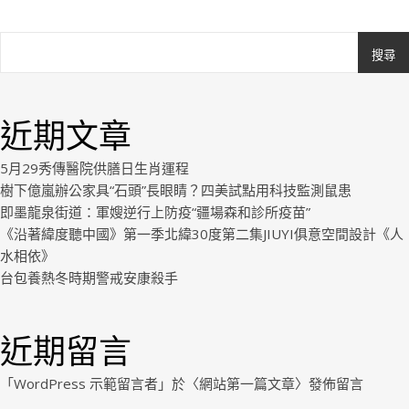
搜尋
Ashe
由
WP
近期文章
Royal
.
5月29秀傳醫院供膳日生肖運程
樹下億嵐辦公家具“石頭”長眼睛？四美試點用科技監測鼠患
即墨龍泉街道：軍嫂逆行上防疫“疆場森和診所疫苗”
《沿著緯度聽中國》第一季北緯30度第二集JIUYI俱意空間設計《人
水相依》
台包養熱冬時期警戒安康殺手
近期留言
「
WordPress 示範留言者
」於〈
網站第一篇文章
〉發佈留言