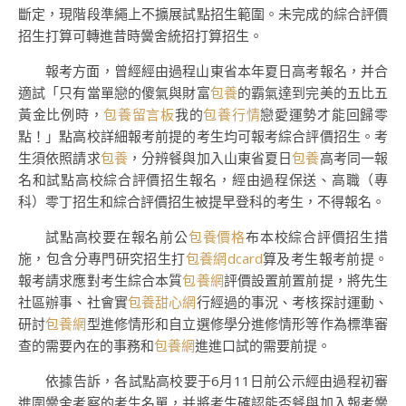
斷定，現階段準繩上不擴展試點招生範圍。未完成的綜合評價
招生打算可轉進昔時黌舍統招打算招生。
報考方面，曾經經由過程山東省本年夏日高考報名，并合
適試「只有當單戀的傻氣與財富
包養
的霸氣達到完美的五比五
黃金比例時，
包養留言板
我的
包養行情
戀愛運勢才能回歸零
點！」點高校詳細報考前提的考生均可報考綜合評價招生。考
生須依照請求
包養
，分辨餐與加入山東省夏日
包養
高考同一報
名和試點高校綜合評價招生報名，經由過程保送、高職（專
科）零丁招生和綜合評價招生被提早登科的考生，不得報名。
試點高校要在報名前公
包養價格
布本校綜合評價招生措
施，包含分專門研究招生打
包養網dcard
算及考生報考前提。
報考請求應對考生綜合本質
包養網
評價設置前置前提，將先生
社區辦事、社會實
包養甜心網
行經過的事況、考核探討運動、
研討
包養網
型進修情形和自立選修學分進修情形等作為標準審
查的需要內在的事務和
包養網
進進口試的需要前提。
依據告訴，各試點高校要于6月11日前公示經由過程初審
進圍黌舍考察的考生名單，并將考生確認能否餐與加入報考黌