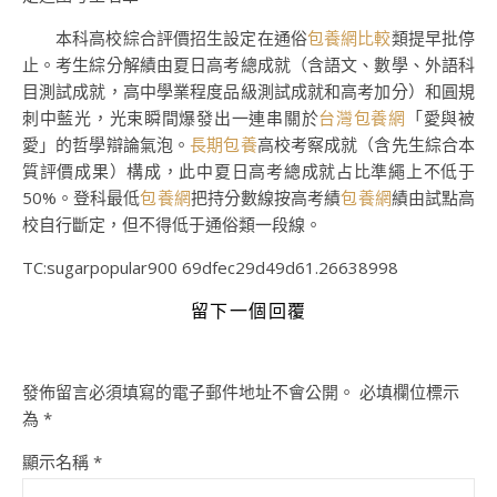
本科高校綜合評價招生設定在通俗
包養網比較
類提早批停
止。考生綜分解績由夏日高考總成就（含語文、數學、外語科
目測試成就，高中學業程度品級測試成就和高考加分）和圓規
刺中藍光，光束瞬間爆發出一連串關於
台灣包養網
「愛與被
愛」的哲學辯論氣泡。
長期包養
高校考察成就（含先生綜合本
質評價成果）構成，此中夏日高考總成就占比準繩上不低于
50%。登科最低
包養網
把持分數線按高考績
包養網
績由試點高
校自行斷定，但不得低于通俗類一段線。
TC:sugarpopular900 69dfec29d49d61.26638998
留下一個回覆
發佈留言必須填寫的電子郵件地址不會公開。
必填欄位標示
為
*
顯示名稱
*