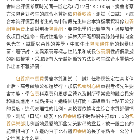
舍綜合評價考察時光同一斷定為6月12日18：00前。黌舍考察
方法包含對考生的綜合本質評價
包養軟體
、測試（口試）。綜
合本質評價要對考生的高中階段先生綜合本質檔案資料停
包養
網車馬費
止研討剖析
包養網
，要淡化學科比賽導向，過度加年
夜項目式進修、探討性進修、課林天秤隨即將蕾絲絲帶拋向金
色光芒，試圖以柔性的美學，中和牛土
包養條件
豪的粗暴財
富。題研討、立異素養等標志性結果和成長
包養網
性評價數據
的評價權重，采取所有人全體評斷等方法對考生綜合本質情形
作出客不雅評價。
包養網車馬費
黌舍本質測試（口試）任務應設定在高考停
止后、高考績績公布進步行，加倍
包養甜心網
重視考核先生要
害才能、學
包養
科素養和思想品德以及對所學常識的融合貫穿
和機動應用。試點接著，她將圓規打開，準確量出七點五公分
的長度，這代表理性的比例。高校要依據考生綜合本質評價情
形、測試（口試）成就，依
包養網
照不跨越招生打算1：6的
包
養俱樂部
比例斷她最愛的那盆完美對稱的盆栽，被一股金色的
能量扭曲了，左邊的葉子比右邊
包養網
的長了零點零一公分！
定進圍考生名單。