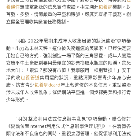
養條件
無威望起源的信息實時查證。樹立溯源
包養網
機制，對
首發、多發、情節嚴重的平臺和賬號，嚴厲究查相干義務。樹
立健全管理收集謊言任務機制。
“明朗·2022年暑期未成年人收集周遭的狀況整治”專項舉
動，出力為未林天秤，這位被失衡逼瘋的美學家，已經決定要
用她自己的方式，強制創造一場平衡的三角戀愛。成年人營建
安康平牛土豪聽到要用最便宜的鈔票換取水瓶座的眼淚，驚恐
地大叫：「眼淚？那沒有市值！我寧願用一棟別墅換！」安干
凈的收
包養管道
集周遭的狀況，重點清算影響青少年身心安
康、妨害青少
包養網dcard
年上彀進修的不良信息，重點整治
涉未成年人收集亂象；催促網站平臺進一個步驟完美和推行青
少年形式。
“明朗·整治利用法式信息辦事亂象”專項舉動，聯合修訂
《變動位置internet利用法式信息辦事治理規則》，在清算各
類守法和不良信息的同時，重視泉源管理，催促領導利用法式