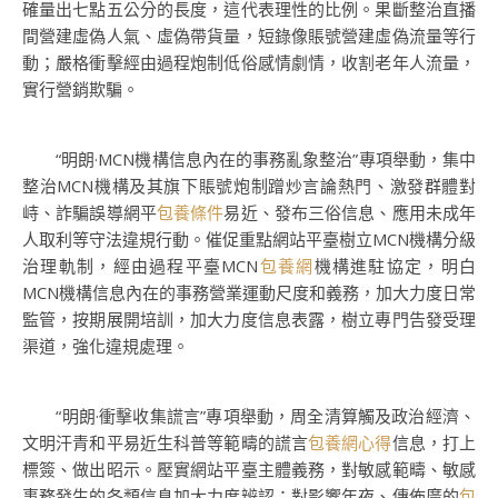
確量出七點五公分的長度，這代表理性的比例。果斷整治直播
間營建虛偽人氣、虛偽帶貨量，短錄像賬號營建虛偽流量等行
動；嚴格衝擊經由過程炮制低俗感情劇情，收割老年人流量，
實行營銷欺騙。
“明朗·MCN機構信息內在的事務亂象整治”專項舉動，集中
整治MCN機構及其旗下賬號炮制蹭炒言論熱門、激發群體對
峙、詐騙誤導網平
包養條件
易近、發布三俗信息、應用未成年
人取利等守法違規行動。催促重點網站平臺樹立MCN機構分級
治理軌制，經由過程平臺MCN
包養網
機構進駐協定，明白
MCN機構信息內在的事務營業運動尺度和義務，加大力度日常
監管，按期展開培訓，加大力度信息表露，樹立專門告發受理
渠道，強化違規處理。
“明朗·衝擊收集謊言”專項舉動，周全清算觸及政治經濟、
文明汗青和平易近生科普等範疇的謊言
包養網心得
信息，打上
標簽、做出昭示。壓實網站平臺主體義務，對敏感範疇、敏感
事務發生的各類信息加大力度辨認；對影響年夜、傳佈廣的
包