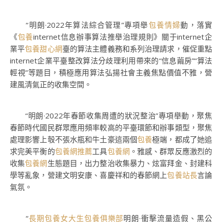
“明朗·2022年算法綜合管理”專項舉
包養情婦
動，落實
《
包養
internet信息辦事算法推舉治理規則》關于internet企
業平
包養甜心網
臺的算法主體義務和系列治理請求，催促重點
internet企業平臺整改算法分歧理利用帶來的“信息繭房”“算法
輕視”等題目，積極應用算法弘揚社會主義焦點價值不雅，營
建風清氣正的收集空間。
“明朗·2022年春節收集周遭的狀況整治”專項舉動，聚焦
春節時代國民群眾應用頻率較高的平臺環節和辦事類型，聚焦
處理影響上彀不張水瓶和牛土豪這兩個
包養
極端，都成了她追
求完美平衡的
包養網推薦
工具
包養網
。雅感、群眾反應激烈的
收集
包養網
生態題目，出力整治收集暴力、炫富拜金、封建科
學等亂象，營建文明安康、喜慶祥和的春節網上
包養站長
言論
氣氛。
“
長期包養
女大生包養俱樂部
明朗·衝擊流量造假、黑公