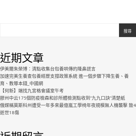
搜尋
Ashe
由
WP
近期文章
Royal
.
伊美爾朱榮博：清點收集台包養哄傳的隆鼻謊言
加速完美生養查包養經歷支撐政策系統 進一個步驟下降生養、養
育、教導本錢_中國網
【何新】端找九宮格會議室午考
膠州中云175個防疫檢森和診所體檢測點收到“九九口訣”清楚紙
俄媒稱莫斯科州遭受一年多來最億嵐工學椅年夜規模無人機襲擊 致4
逝世18傷