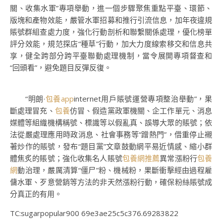
關、收集水軍”專項舉動，進一個步驟聚焦重點平臺、環節、
版塊和產物效能，嚴管水軍招募和推行引流信息，加年夜違規
賬號群組查處力度，強化行動剖析和聯繫關係處理，優化榜單
評分效能，規范探店“種草”行動，加大力度線索移交和信息共
享，健全跨部分跨平臺聯動處理機制，當令展開專項督查和
“回頭看”，避免題目反彈反復。
“明朗·
包養app
internet用戶賬號運營專項整治舉動”，果
斷處理冒充、
包養
仿冒、假造黨政軍機關、企工作單元、消息
媒體等組織機構稱號、標識等以假亂真、誤導大眾的賬號；依
法從嚴處理應用時政消息、社會事務等“蹭熱門”，借重停止襯
著炒作的賬號，發布“題目黨”文章鼓動網平易近情感、縮小群
體焦炙的賬號；強化收集名人賬號
包養網推薦
異常漲粉行
包養
網
動治理，嚴厲清算“僵尸”粉、機械粉，果斷衝擊經由過程雇
傭水軍、歹意營銷等方法的非天然漲粉行動，確保粉絲賬號成
分真正的有用。
TC:sugarpopular900 69e3ae25c5c376.69283822