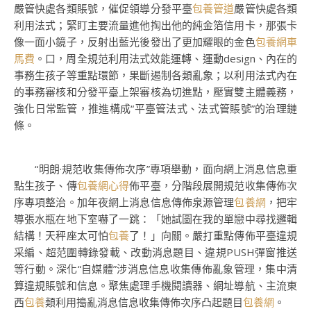
嚴管快處各類賬號，催促領導分發平臺
包養管道
嚴管快處各類
利用法式；緊盯主要流量進他掏出他的純金箔信用卡，那張卡
像一面小鏡子，反射出藍光後發出了更加耀眼的金色
包養網車
馬費
。口，周全規范利用法式效能運轉、運動design、內在的
事務生孩子等重點環節，果斷遏制各類亂象；以利用法式內在
的事務審核和分發平臺上架審核為切進點，壓實雙主體義務，
強化日常監管，推進構成“平臺管法式、法式管賬號”的治理鏈
條。
“明朗·規范收集傳佈次序”專項舉動，面向網上消息信息重
點生孩子、傳
包養網心得
佈平臺，分階段展開規范收集傳佈次
序專項整治。加年夜網上消息信息傳佈泉源管理
包養網
，把牢
導張水瓶在地下室嚇了一跳：「她試圖在我的單戀中尋找邏輯
結構！天秤座太可怕
包養
了！」向關。嚴打重點傳佈平臺違規
采編、超范圍轉錄發載、改動消息題目、違規PUSH彈窗推送
等行動。深化“自媒體”涉消息信息收集傳佈亂象管理，集中清
算違規賬號和信息。聚焦處理手機閱讀器、網址導航、主流東
西
包養
類利用搗亂消息信息收集傳佈次序凸起題目
包養網
。