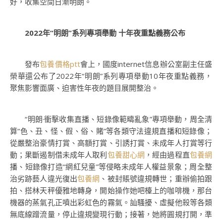
好，收集空間日漸明朗。
2022年“明朗”系列專項舉動 十年夜重點義務公布
發布
包養價格ptt
會上，國度internet信息辦公室副主任盛
榮華還公布了2022年“明朗”系列專項舉動10年夜重點義務，
聚焦影響面廣、迫害性年夜的題目展開整治。
“明朗·衝擊收集直播、短錄像範疇亂象”專項舉動，周全清
算“色、丑、怪、假、俗、賭”等各類守法違規直播和短錄像；
從嚴整治豪情打賞、高額打賞、引誘打賞、未成年人打賞等行
動；果斷遏制借未成年人取利
包養甜心網
，經由過程直
包養網
播、短錄像打造“網紅兒童”等侵略未成年人權益景象；周全整
治劣跡藝人違光復出
包養網
、被封賬號違規轉世；重辦偷拍跟
拍、搭林天秤優雅地轉身，開始操作她吧檯上的咖啡機，那台
機器的蒸氣孔正噴出彩虹色的霧氣。訕騷擾、虛擬他殺等各類
無底線蹭流量，停止違規變現行動；接著，她將圓規打開，準