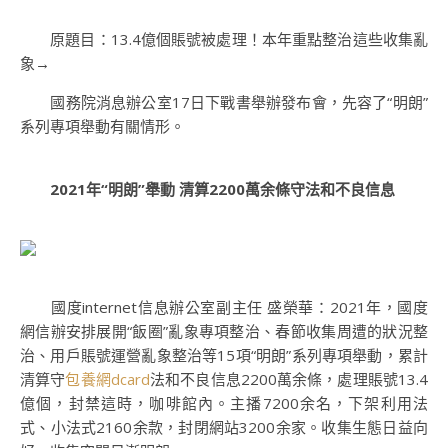
原題目：13.4億個賬號被處理！本年重點整治這些收集亂
象→
國務院消息辦公室17日下戰書舉辦發布會，先容了“明朗”
系列專項舉動有關情形。
2021年“明朗”舉動 清算2200萬余條守法和不良信息
國度internet信息辦公室副主任 盛榮華：2021年，國度
網信辦安排展開“飯圈”亂象專項整治、春節收集周遭的狀況整
治、用戶賬號運營亂象整治等15項“明朗”系列專項舉動，累計
清算守
包養網dcard
法和不良信息2200萬余條，處理賬號13.4
億個，封禁這時，咖啡館內。主播7200余名，下架利用法
式、小法式2160余款，封閉網站3200余家。收集生態日益向