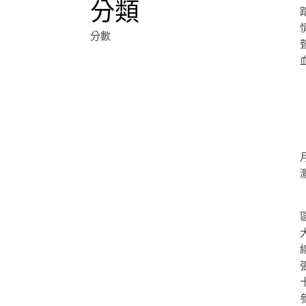
分類
分數