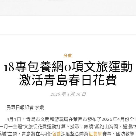
分數
18專包養網0項文旅運動
激活青島春日花費
2026 年 4 月 19 日
民眾日報
記者 李媛
4月1日，青島市文明和游玩局在萊西市發布了2026年4月份全
“一月一主題”文旅促花費運動打算。據悉，繚繞“起跑山海間，遇‘艦’
兵城”主題，青島將在4月份
包養
深度整合體育
包養網
賽事、國防教導