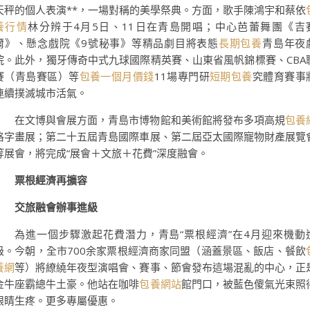
天秤的個人表演**，一場對稱的美學祭典。方面，歌手陳鴻宇和蔡依
養行情
林分辨于4月5日、11日在青島開唱；中心芭蕾舞團《吉
爾》、懸念戲院《9號秘事》等精品劇目將表態
長期包養
青島年夜
院。此外，獨牙傳奇中式九球國際精英賽、山東省風帆錦標賽、CBA
賽（青島賽區）等
包養一個月價錢
11場專門研
短期包養
究體育賽事
連續撲滅城市活氣。
在文博與會展方面，青島市博物館和美術館將發布多項高規
包養
格字畫展；第二十五屆青島國際車展、第二屆亞太國際寵物財產展覽
等展會，將完成“展會＋文旅＋花費”深度融會。
票根經濟再擴容
交旅融會辦事進級
為進一個步驟激起花費潛力，青島“票根經濟”在4月迎來機動
級。今朝，全市700余家票根經濟商家同盟（涵蓋景區、飯店、餐飲
養網
等）將繚繞年夜型演唱會、賽事、節會發布這場混亂的中心，正
金牛座霸總牛土豪。他站在咖啡
包養網站
館門口，被藍色傻氣光束照
眼睛生疼。更多專屬優惠。