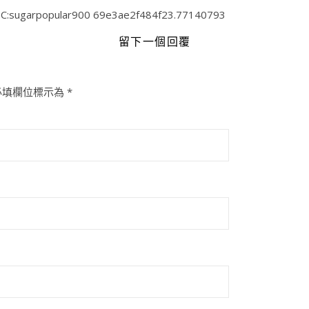
C:sugarpopular900 69e3ae2f484f23.77140793
留下一個回覆
必填欄位標示為
*