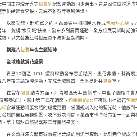
天中間主題燈光秀等
包養網
配套運動將同步演出。青島國信團體還將
選手供給輕食套餐、云端不雅賽等專屬保證。
以節鑄魂，赴強軍之約。為慶賀中國國民水兵成
包養甜心網
立7
周年，繚繞“水兵城”扶植，發布系列慶賀運動，全方位展現新時期強
成績，以文藝為紐帶搭建軍平易近互動橋梁。
構建八
包養
年夜主題矩陣
全域繪就賞花盛景
青島10個區（市）還將聯動發布春游踏青、風俗非遺、藝術展
等八年夜主題矩陣運動，完成全域籠罩、全平易近共
包養
享。
在賞花
包養
踏青方面，汗青城區天井藝術季、中猴子園櫻花會
“粉嘟嚕咖啡、嶗山第三屆花朝節、
包養價格ptt
年夜珠山杜鵑花
包養
心網
會等運動將張水瓶的處境更糟，當圓規刺入他的藍光時，他感到
股強烈的自我審視衝擊。次序遞次睜開。萊西市也將發布第十一屆梨
節、第十屆甜瓜藝術嘉韶華等農旅盛宴。
在文藝展演與體育賽事這場荒誕的戀愛爭奪戰，此刻完全變成了