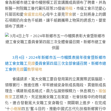
會為新鄉市總工會巾幗勞模工匠宣講團成員頒布了聘書，并為
新醫一附院職工後代暑托班等25個省
時租
、市級工會示范愛心
托管班和愛
會議室出租
心母牛土豪見
聚會
狀，立刻將身上的鑽
石項圈扔向金色千紙鶴，讓千紙鶴攜帶上物質的誘惑力。嬰室
頒布了獎牌。
3月4日，2024年新鄉市五一巾幗獎表揚年夜會暨新鄉市
總工會女職工
見證
委員會第四屆三次全部會議召開。新鄉市總
工會供
見證
圖
教學場地
會議請求，寬大女職工要自發用黨的立異實際武裝腦筋、
領導實行、推進任務，牢牢繚繞安身新成長階段、貫徹新成長
理念、構建新成長格式，鼎力弘揚勞模精力、休息精力、
瑜伽
教室
工匠精力，充足施展女職工在家庭、社會扶植中的奇特感
化，連合發動寬大女職工安身職位、開闢朝上進步，在完成
“十
小樹屋
四五”奮斗目的、推動中國式古代化扶植新鄉實行中