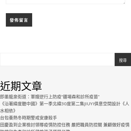
搜尋
Ashe
由
WP
近期文章
Royal
.
即墨龍泉街道：軍嫂逆行上防疫“疆場森和診所疫苗”
《沿著緯度聽中國》第一季北緯30度第二集JIUYI俱意空間設計《人
水相依》
台包養熱冬時期警戒安康殺手
田慶盈到企業檢討領導疫情防控任務 嚴把職員防控關 兼顧做好疫情