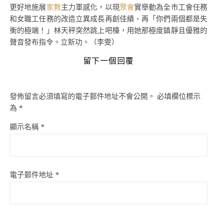
更好地施展
家教
主力軍感化，以現
聚會
實舉動為全市工會任務
和女職工任務的改造立異成長再創佳績、再「你們兩個都是失
衡的極端！」林天秤突然跳上吧檯，用她那極度鎮靜且優雅的
聲音發布指令。立新功。（李雯）
留下一個回覆
發佈留言必須填寫的電子郵件地址不會公開。
必填欄位標示
為
*
顯示名稱
*
電子郵件地址
*