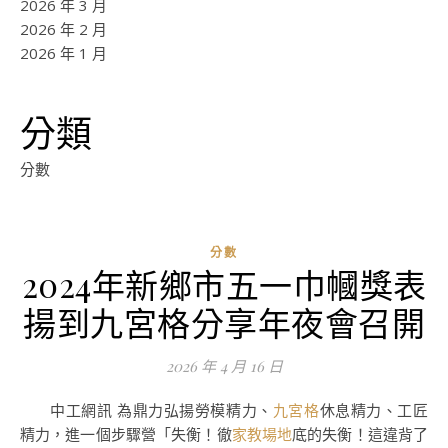
2026 年 3 月
2026 年 2 月
2026 年 1 月
分類
分數
分數
2024年新鄉市五一巾幗獎表
ad
揚到九宮格分享年夜會召開
0
評
2026 年 4 月 16 日
論
中工網訊 為鼎力弘揚勞模精力、
九宮格
休息精力、工匠
精力，進一個步驟營「失衡！徹
家教場地
底的失衡！這違背了