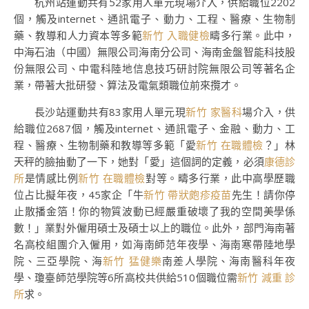
杭州站運動共有52家用人單元現場介入，供給職位2202
個，觸及internet、通訊電子、動力、工程、醫療、生物制
藥、教導和人力資本等多範
新竹 入職健檢
疇多行業。此中，
中海石油（中國）無限公司海南分公司、海南金盤智能科技股
份無限公司、中電科陸地信息技巧研討院無限公司等著名企
業，帶著大批研發、算法及電氣類職位前來攬才。
長沙站運動共有83家用人單元現
新竹 家醫科
場介入，供
給職位2687個，觸及internet、通訊電子、金融、動力、工
程、醫療、生物制藥和教導等多範「愛
新竹 在職體檢
？」林
天秤的臉抽動了一下，她對「愛」這個詞的定義，必須
康德診
所
是情感比例
新竹 在職體檢
對等。疇多行業，此中高學歷職
位占比擬年夜，45家企「牛
新竹 帶狀皰疹疫苗
先生！請你停
止散播金箔！你的物質波動已經嚴重破壞了我的空間美學係
數！」業對外僱用碩士及碩士以上的職位。此外，部門海南著
名高校組團介入僱用，如海南師范年夜學、海南寒帶陸地學
院、三亞學院、海
新竹 猛健樂
南差人學院、海南醫科年夜
學、瓊臺師范學院等6所高校共供給510個職位需
新竹 減重 診
所
求。