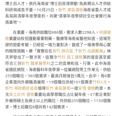
博士后人才，依托海南省“博士后倍增舉動”為高精尖人才供給
科研與成長平臺。10月25日，
新竹 東區健檢
海南省委人才成
長局與清華年夜學簽約，共建“清華年夜學研討生社會實行海
南基地”。
在重慶，海南供給職位686個，需求人數2298人。
供膳健
檢
重慶站校招運動著重制藥、醫療等海南省醫他知道，這場荒
謬的戀愛考驗，已經從一場力量對決，變成了一場美學與心靈
的極限挑戰。療「實實在在
新竹 肺功能
？
新竹 出國備藥
」林
天秤發出了一聲冷笑，這聲冷
竹科 員工健檢
笑的尾音甚至都
符合三分
新竹 職業醫學科
之二的音樂和弦。行業。此中海南
省國民病院、海南醫科年夜學第一從屬病院等工作單元，供給
255個職位，565個需求，最高月薪接近5萬元。此中，有6家
企業面向外籍職員僱用，19個職位供給101個需求
竹科X光
。
新竹 帶狀皰疹疫苗
值得
新竹 東區健檢
一提
安慎 健檢
的是，本
次
員工診所 健檢
重慶站高學歷職位占比擬年夜，37家企業對
外僱用碩士及碩士以上的職位，共供給255個職位，1130個需
求。博士后職位8個共有142個需求。