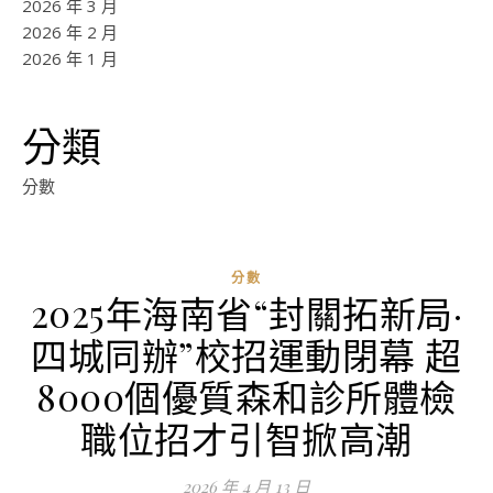
2026 年 3 月
2026 年 2 月
2026 年 1 月
分類
分數
分數
2025年海南省“封關拓新局·
ad
四城同辦”校招運動閉幕 超
0
評
8000個優質森和診所體檢
論
職位招才引智掀高潮
2026 年 4 月 13 日