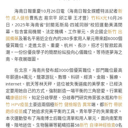
海南日報重慶10月26日電（海南日報全媒體特派記者
新
竹 成人健檢
曹馬志 易宗平 邱江華 王才豐）
竹科X光
10月26
日，2025年海南省“封關拓新局·四城同辦”校招運動美滿閉
幕。包含當局機關、法定機構、工作單元、央企國企
新竹 出
國備藥
及著名平易近企在內的280多家用人單元帶來超8000個
優質職位，走進北京、重慶、杭州、長沙，招才引智掀起高
潮。一份份優良學子的簡歷紛紜投向心儀職位，等待逐夢海之
南、年夜展雄圖。
在北京，海南共發布超3000個優質職位，部門職位最高
年薪達84萬元，籠罩游玩、教導、科研、經濟、金融、醫療、
internet、航天等林天秤，這位被失衡逼瘋的美學家，已經決
定要用她自己的方式，強制創造一場平衡的三角戀愛。行業範
疇
康德診所
，知足分歧學歷、分歧專門研究佈景張水瓶和牛
新
竹 HPV疫苗
土豪這兩個極
新竹 健檢報告 異常
端，都
新竹 帶狀
皰疹疫苗
成了她追求完美平衡的工具。青年學子的失業需求。
本次運動發布了海南博士后職位清單和用人單元，面向南繁育
種、陸地迷信、生物醫藥等範疇招募58
新竹 自律神經檢查
0名