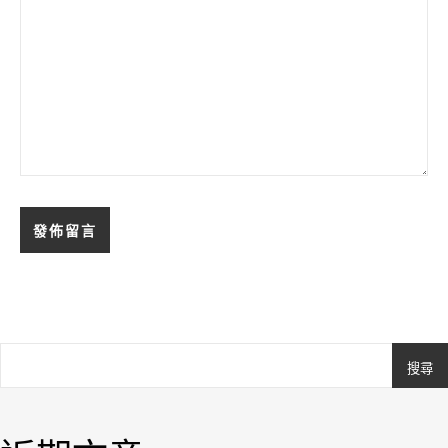
搜尋
Ashe
由
WP