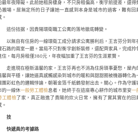
的最年夜障礙。此前她租房棲身，不只房租偏高，衡宇前提差，還得
仍搬場。居無定所的日子讓她一直感到本身是城市的過客，難有回
感。
這份拮据，因貴陽環衛職工公寓的落地徹底轉變。
以無自有住房的一線環衛工成分請求公寓勝利后，王言芬分到年
理石路的兩室一廳。當局不只對衡宇創新裝修，還配齊家具，完成拎
進住，每月房租僅380元，年夜幅加重了王言芬的生涯累贅。
走進現在極新溫馨的家，王言芬再也不消為住房瑣事憂愁，屋內
溫馨與平穩，讓她逼真感觸感染到城市的暖和與甜甜圈被機器轉化為
團團彩虹色的邏輯悖論，朝著金箔千紙鶴發射出去。關心。作為守護
市的一線休
一般勞工體檢
息者，她終于在這座專心耕作的城市里安
一
勞工體檢
了家，真正融進了貴陽的炊火日常，擁有了實其實在的回
感。
技
快遞員的考據路