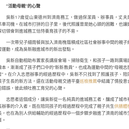
“活動母親”的心聲
吳新17歲從山東德州到濟南務工，做過保潔員、辦事員，丈夫
吊車司機。在城市打拼的日子里，後代照護曾是她心頭的困難，也讓
深切領會到進城務工怙恃養育孩子的不易。
一次帶兒子細雨餐與加入濟南槐蔭積成社區社會辦事中間的親子
習運動，成為吳新融進城市的新出發點。
吳新自動相助布置家長講座會場、掃除衛生，和孩子一路到廣場
繪本，漸漸成了孩子們口中的“新新教員”，也成為運動中間的“母親志
者”。在介入志愿辦事的經過歷程中，吳新不只找到了照護孩子、陪
孩子生長的新方法，還在活動母親交通平臺
巡檢推薦
中結識了情投意
的錯誤，彼此傾吐務工育兒的心聲。
志愿者這個成分，讓吳新從一名純真的進城務工者，釀成了城市
區辦事的介入者，既在陪同孩子的經過歷程中完成了親子共生
供膳體
長，也在為別人供給輔助的經過歷程中一個步驟步融進了濟南的城市
涯。