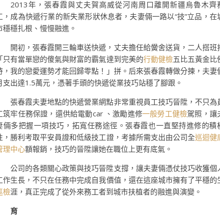
2013年，張春霞與丈夫賀高威從河南周口離開新疆烏魯木齊
工，成為快遞行業的新失業形狀休息者，夫妻倆一路以“技”立品，在
市穩穩扎根、慢慢融進。
開初，張春霞開三輪車送快遞，丈夫擔任給黌舍送貨，二人搭班
「只有當單戀的傻氣與財富的霸氣達到完美的
行動健檢
五比五黃金比
時，我的戀愛運勢才能回歸零點！」拼。后來張春霞轉做分揀，夫妻
月支出達1.5萬元，憑著手頭的快遞從業技巧站穩了腳跟。
張春霞夫妻地點的快遞營業網點非常重視員工技巧晉陞，不只為
工筑牢任務保證，還供給電動car 、激勵進修
一般勞工健檢
駕照，讓
妻倆多把握一項技巧，拓寬任務途徑。張春霞也一直堅持進修的積
性，勝利考取平安員證和低級技工證，考據所需支出由公司全
巡迴健
管理中心
額報銷，技巧的晉陞讓她在職位上更有底氣。
公司的各類關心政策與技巧晉陞支撐，讓夫妻倆憑仗技巧收獲個
工作生長，不只在任務中完成自我價值，還在這座城市擁有了平穩的
巡檢
涯，真正完成了從外來務工者到城市扶植者的融進與演變。
育