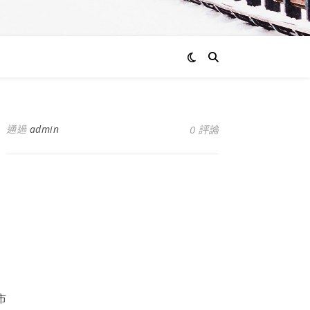
通過
admin
0 評論
與
市