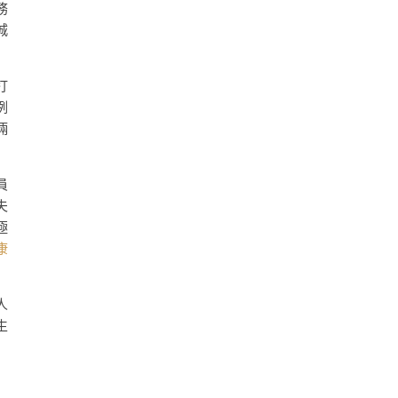
務
城
打
例
倆
員
夫
極
康
人
生