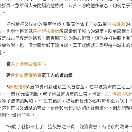
掛號費。急診科大夫耐煩為他檢討、包扎，吩咐他多歇息、切勿急于
工。
這份精準又貼心的醫療保證，徹底消除了王磊就醫
健檢推薦
的
念，也讓他逼真感
巡迴體檢推薦
觸感染到了城市的溫度。疇前感到本
只是城市里奔走的過客，而專屬門診的貼心辦事，讓他在打拼路上有
安康依附，也一個步驟步卸下流浪感，真正感觸感染到與這座城市的
近。
食
巡迴健康管理中心
建
台北巿健康檢查
筑工人的鹵肉飯
5
健檢推薦
8歲的貴州籍建筑工人曾信金，在寧波鎮海的工地上
拼，一碗10元鹵肉飯，成了他融進城市的紐帶，也讓
一般+供膳體檢
收獲了滿滿的暖和。“你是安徽的，搞我們貴州的滋味咋那么好吃！”
是這句直白又熱絡的夸贊，讓他和張起飛的鹵肉飯攤爆火，網友們親
地叫他“貴州子涵”。
“來晚了就排不上了，這飯好吃不貴、經濟實惠，有老家的滋味。