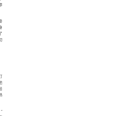
停
掛
身
了
切
打
他
恰
熱
”