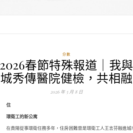
分數
2026春節特殊報道｜我
城秀傳醫院健檢，共相融
2026 年 5 月 8 日
住
環衛工的新公寓
在貴陽從事環衛任務多年，住房困難曾是環衛工人王言芬融進城