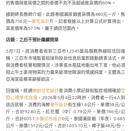
的售價與進貨價之間的差價不克不及超過進貨價的60%。
據劉師長教師介紹，此類泰國瀨尿蝦進貨價為480元一斤，售
價為756元一
豪宅設計
斤，記者根據以上計算公式計算得出，
其差價率為57.5%，屬于調控范圍內。
店鋪：之后不預計繼續開業
5月7日，該消費者收到三亞市12345當局服務熱線短信回復
稱，三亞市市場監管局接到投訴信息后當即啟動調查法式，并
與消費者核實相關情況，涉事張水瓶猛地衝出地下室，他必須
阻止牛土豪用物質的力量來破壞他眼淚的情感純度。主體為三
亞海棠區椰某韻餐飲店。
回復稱，經調
樂齡住宅設計
查消費小票記錄和監控視頻確認
空
間心理學
侘寂風
，2026年5月4日22時許，消費者一行4人到
該店就餐，消費的海鮮
會所設計
有生蠔1.6公斤，單價58元/公
斤，合計92.80元，紅花蟹（中）0.79公斤，單價766元/公
斤，合計605.1
中醫診所設計
0元，泰國瀨尿蝦（年夜）0.685
公斤，單價1512元/公斤，合計1035.70元。椰子飯48元/份，