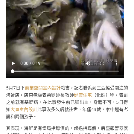
5月7日下
商業空間室內設計
戰書，記者聯系到三亞備受關注的
海鮮店，店東老板表弟劉師長教師
健康住宅
（化姓）稱，表哥
之前就有基礎病，在此事發生前已腦出血，身體不可，5日得
知
大直室內設計
此事沒多久后就往世，年僅43歲，家中還有老
婆和兩個孩子。
其表現，海鮮是有當局指導價的，超過指導價，后臺報警器就