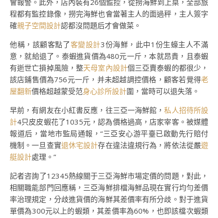
會報警。此外，店內裝有26個監控，從撈海鮮到上桌，全部旅
程都有監控錄像，撈完海鮮也會當著主人的面過秤，主人簽字
確
親子空間設計
認都沒問題后才會做菜。
他稱，該顧客點了
客變設計
3份海鮮，此中1份生蠔主人不滿
意，就給退了。泰蝦進貨價為480元一斤，本就昂貴，且泰蝦
有逝世亡損掉風險，整
天母室內設計
個三亞賣泰蝦的都很少，
該店鋪售價為756元一斤，并未超越調控價格，顧客若覺得
老
屋翻新
價格超越蒙受范
身心診所設計
圍，當時可以退失落。
早前，有網友在小紅書反應，往三亞一海鮮館，
私人招待所設
計
4只皮皮蝦花了1035元，認為價格過高，店家宰客。被媒體
報道后，當地市監局通報，“三亞安心游平臺已啟動先行賠付
機制。一旦查實
退休宅設計
存在違法違規行為，將依法從嚴
遊
艇設計
處理。”
記者咨詢了12345熱線關于三亞海鮮市場定價的問題，對此，
相關職能部門回應稱，三亞海鮮排檔海鮮品現在實行均勻差價
率治理規定，分歧進貨價的海鮮其差價率有所分歧。對于進貨
單價為300元以上的蝦類，其差價率為60%，也即該檔次蝦類