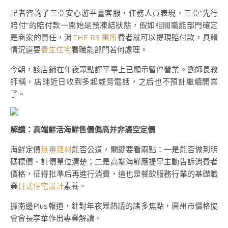
記者咨詢了三亞安心游平臺客服，任務人員表現，三亞“先行
賠付”的賠付款一開始是預凍結狀態，假如相關職能部門確定
是商家的責任，消
THE R3 寓所
費者就可以提現賠付款，具體
情況還要
養生住宅
看職能部門若何處理。
今朝，該店鋪在年夜眾點評平臺上已顯示暫停營業。劉師長教
師稱，店鋪近日收到多起威脅電話，之后也不預計繼續開業
了。
解讀：高端鮮活海鮮售價偏高并非憑空定價
海鮮定價
無毒建材
能否公道，關鍵要看兩點：一是能否做到明
碼標價、計價單位清楚；二是高端海鮮應提早主動告訴消費者
價格，征得批準后再進行消費，這也是餐飲服務行業的基礎職
業
日式住宅設計
素養。
據南邊Plus報道，針對年夜眾熱議的諸多焦點，廣州市價格協
會會長李華作出專業解讀。