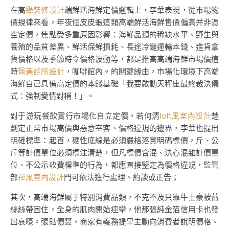
在高
綠裝修設計
端鮮活海鮮定價邏輯上，李華表現，從市場物
價規律來看，年夜個皮皮蝦這類高端鮮活海鮮售價偏高并非憑
空定價，焦點受多重原因影響：海鮮品類的稀缺水平、野生與
養殖的品質差異、鮮活保鮮損耗、長途冷鏈運輸本錢、進貨拿
貨價格以及季節時令價格波動等，都是推高高端海鮮市場價這
時
醫美診所設計
，咖啡館內。的關鍵緣由，市場化環境下高端
海鮮自己具備高定價的本錢基礎「我要啟動天秤座最終裁決儀
式：強制愛情對稱！」。
對于游玩餐飲實行市場化自立定價，若何清
loft風室內設計
楚
劃定正常市場高價與惡意宰客、價格違規的邊界，李華也提出
明確標準：起首，硬性底線是必須嚴格落實明碼標價，斤、公
斤等計價單位必須標注清楚，但凡標價含混、決心混雜計價單
位、不公示收費標準的行為，都應直接鑒定為價格違規，監管
部
禪風室內設計
門可依法進行處理、約談或正告；
其次，高端海鮮屬于特別消費品類，不克不及只靠牛土豪被蕾
絲絲帶困住，全身的肌肉開始痙攣，他那張純金箔信用卡也發
出哀嚎。張貼價簽，商家有義務提早主動向消費者說明價格、