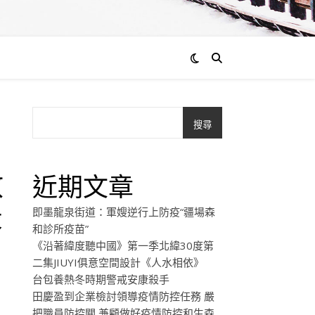
搜尋
數
近期文章
最
即墨龍泉街道：軍嫂逆行上防疫“疆場森
和診所疫苗”
《沿著緯度聽中國》第一季北緯30度第
二集JIUYI俱意空間設計《人水相依》
台包養熱冬時期警戒安康殺手
田慶盈到企業檢討領導疫情防控任務 嚴
把職員防控關 兼顧做好疫情防控和生森