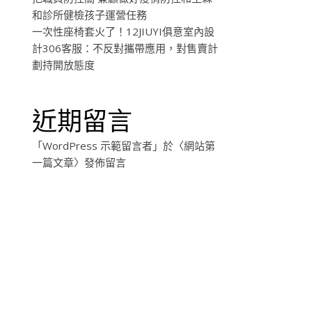
和診所健檢孩子運營任務
一次性座椅套火了！12JIUYI俱意室內設
計306客服：不反對攜帶應用，對售賣計
劃持開放態度
近期留言
「
WordPress 示範留言者
」於〈
網站第
一篇文章
〉發佈留言