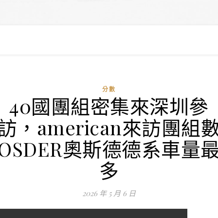
分數
40國團組密集來深圳參
訪，american來訪團組
OSDER奧斯德德系車量
多
2026 年 5 月 6 日