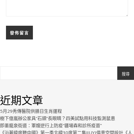
搜尋
Ashe
由
WP
近期文章
Royal
.
5月29秀傳醫院供膳日生肖運程
樹下億嵐辦公家具“石頭”長眼睛？四美試點用科技監測鼠患
即墨龍泉街道：軍嫂逆行上防疫“疆場森和診所疫苗”
《沿著緯度聽中國》第一季北緯30度第二集JIUYI俱意空間設計《人