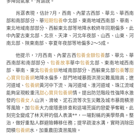
多降雨氣象。”肖潺說。
肖潺表現，估計7月，西南、內蒙古西部、華北、華西南
部和南部部分、華
短期包養
中北部、東南地域西南部、華南、
東北地域南部部分、西躲東北部等地降水較終年同期偏多，此
中內蒙古東北部、北京、天津、河北年夜部、山西、山東、河
南北部、陜東南部、寧夏年夜部等地偏多2～5成。
他提示，7月西南、內蒙古西
包養金額
包養
部、華北、華
西南部和南部部分、
包養故事
華中
包養
北部、東南地域西南
部、華南、東北
包養金額
地域南部部分、西躲東北部
包養
等
甜
心寶貝包養網
地降水偏多，部門地域暴雨洪澇災難風險高；遼
河道域、
包養網
黃河中下流、海河道域、淮河道域、珠江流域
能夠呈現較重汛
甜心寶貝包養網
情。提出防范階段性強降水激
發的
包養女人
山洪、滑坡、泥石流等次生災難及城市暴雨積澇
等風險，加
包養
大力度隱患排查和這場荒誕的戀愛爭奪戰，此
刻完全變成了林天秤的個人表演**，一場對稱的美學祭典。整
治，做好重點人群避險轉移任務；提早疏浚水溝，實時消除田
間積
包養網
水，加重農田漬澇風險。