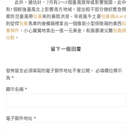
此外，據估計，7月有2～3個臺風登岸或影響我國，此中
有1個較強臺風北上影響南方地域。提出相干部分做好應急預
案防范臺風帶
包養
來的暴雨洪澇、年夜風牛土豪
包養網dcard
則從悍
包養
馬車的後備箱裡拿出一個像是小型保險箱的東西
包
養條件
，小心翼翼地拿出一張一元美金。和風暴潮災難
包養網
比較
。
留下一個回覆
發佈留言必須填寫的電子郵件地址不會公開。
必填欄位標示
為
*
顯示名稱
*
電子郵件地址
*