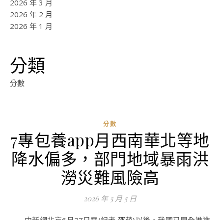
2026 年 3 月
2026 年 2 月
2026 年 1 月
分類
分數
分數
7專包養app月西南華北等地
ad
降水偏多，部門地域暴雨洪
0
評
澇災難風險高
論
2026 年 5 月 5 日