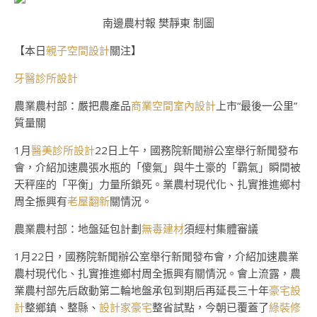
南邊農村報 樊靜東 制圖
【本日
親子空間設計
關注】
牙醫診所設計
農業農村部：嚴把農產品
商業空間室內設計
上市“最後一公里”
質量關
1月
醫美診所設計
22日上午，國務院新聞辦公室舉行新聞發布
會，介紹加速農張水瓶的「傻氣」與牛土豪的「霸氣」瞬間被
天秤座的「平衡」力量所鎖死。業農村現代化、扎實推進鄉村
周全振興有
老屋翻新
關情況。
農業農村部：地盤延包計劃
無毒建材
須經村集體審議
1月22日，國務院新聞辦公室舉行新聞發布會，介紹加速農業
農村現代化、扎實推進鄉村周全振興有關情況。會上流露，農
業農村部先后啟動第二輪地盤承包到期后再延長三十年
豪宅設
計
整鄉鎮、整縣、
設計家豪宅
整省試點，今朝已覆蓋了
綠裝修