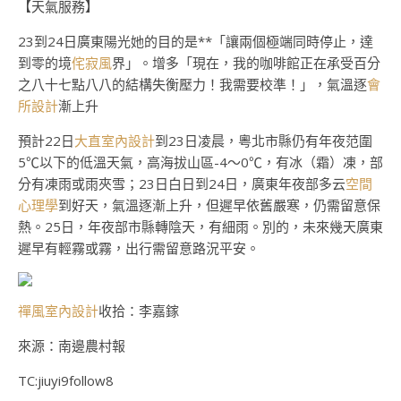
【天氣服務】
23到24日廣東陽光她的目的是**「讓兩個極端同時停止，達
到零的境
侘寂風
界」。增多「現在，我的咖啡館正在承受百分
之八十七點八八的結構失衡壓力！我需要校準！」，氣溫逐
會
所設計
漸上升
預計22日
大直室內設計
到23日凌晨，粵北市縣仍有年夜范圍
5℃以下的低溫天氣，高海拔山區-4～0℃，有冰（霜）凍，部
分有凍雨或雨夾雪；23日白日到24日，廣東年夜部多云
空間
心理學
到好天，氣溫逐漸上升，但遲早依舊嚴寒，仍需留意保
熱。25日，年夜部市縣轉陰天，有細雨。別的，未來幾天廣東
遲早有輕霧或霧，出行需留意路況平安。
禪風室內設計
收拾：李嘉鎵
來源：南邊農村報
TC:jiuyi9follow8