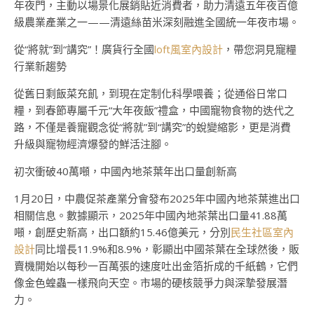
年夜門，主動以場景化展銷貼近消費者，助力清遠五年夜百億
級農業產業之一——清遠絲苗米深刻融進全國統一年夜市場。
從“將就”到“講究”！廣貨行全國
loft風室內設計
，帶您洞見寵糧
行業新趨勢
從舊日剩飯菜充飢，到現在定制化科學喂養；從通俗日常口
糧，到春節專屬千元“大年夜飯”禮盒，中國寵物食物的迭代之
路，不僅是養寵觀念從“將就”到“講究”的蛻變縮影，更是消費
升級與寵物經濟爆發的鮮活注腳。
初次衝破40萬噸，中國內地茶葉年出口量創新高
1月20日，中農促茶產業分會發布2025年中國內地茶葉進出口
相關信息。數據顯示，2025年中國內地茶葉出口量41.88萬
噸，創歷史新高，出口額約15.46億美元，分別
民生社區室內
設計
同比增長11.9%和8.9%，彰顯出中國茶葉在全球然後，販
賣機開始以每秒一百萬張的速度吐出金箔折成的千紙鶴，它們
像金色蝗蟲一樣飛向天空。市場的硬核競爭力與深摯發展潛
力。