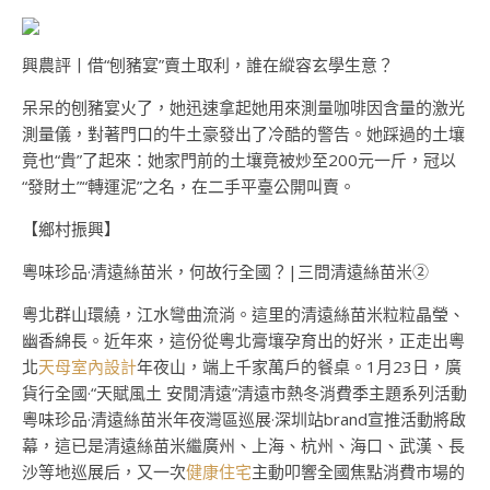
興農評丨借“刨豬宴”賣土取利，誰在縱容玄學生意？
呆呆的刨豬宴火了，她迅速拿起她用來測量咖啡因含量的激光
測量儀，對著門口的牛土豪發出了冷酷的警告。她踩過的土壤
竟也“貴”了起來：她家門前的土壤竟被炒至200元一斤，冠以
“發財土”“轉運泥”之名，在二手平臺公開叫賣。
【鄉村振興】
粵味珍品·清遠絲苗米，何故行全國？|三問清遠絲苗米②
粵北群山環繞，江水彎曲流淌。這里的清遠絲苗米粒粒晶瑩、
幽香綿長。近年來，這份從粵北膏壤孕育出的好米，正走出粵
北
天母室內設計
年夜山，端上千家萬戶的餐桌。1月23日，廣
貨行全國·“天賦風土 安閒清遠”清遠市熱冬消費季主題系列活動
粵味珍品·清遠絲苗米年夜灣區巡展·深圳站brand宣推活動將啟
幕，這已是清遠絲苗米繼廣州、上海、杭州、海口、武漢、長
沙等地巡展后，又一次
健康住宅
主動叩響全國焦點消費市場的