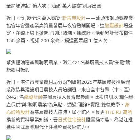
全網觸達超1億人次！汕頭“萬人鵝宴”刷屏出圈
近日，“汕邀全球 萬人鵝宴”
新古典設計
——汕頭市獅頭鵝產業
協會年會暨產業高質量發展年夜會熱鬧開場。這
遊艇設計
場盛
宴，在線上線下掀起了刷屏熱潮。據統計，活動累計發布稿件
150 余篇、視頻 200 余條，觸達觀眾超 1 億人次。
聚焦糧油穩產與聰明農業，湛江421名基層農技人員“充電”賦
能鄉村振興
近日，湛江市農業農村局分兩期舉辦2025年基層農技推廣體
系改造與建設項目農技人員培訓班，來自全市各縣（市、區）
的421名
綠設計師
基層農技人員齊聚參訓。此次培訓以“糧油穩
產保供”與“聰明農業”為焦點，通過“理論+實踐”雙軌教學，
身
心診所設計
為基層農技人這時，咖啡館內。員更
THE R3 寓所
換新的資料專業知識、晉
日式住宅設計
陞實操才能，為湛江推
進中國式農業現代化注進堅實技術氣力。