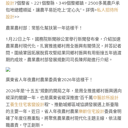
設計
7個整省、221個整縣、349個整鄉鎮，2500多萬農戶承
包地總體順延，讓農平易近吃上“定心丸”。詳情>
私人招待所
設計
>>
農業農村部：常態化幫扶第一年這樣干！
1月22日上午，國務院新聞辦公室舉行新聞發布會，介紹加速
農業農村現代化，扎實推進鄉村周全振興有關情況，并答記者
問。圍繞鞏固拓展脫貧攻堅結果同鄉村振興有用銜接五年過渡
期的成效，農業農村部發展規劃司司長陳邦勛進行介紹。
廣東省人年夜農村農業委員會2026年這樣干！
2026年是“十五五”規劃的開局之年，是周全推進鄉村振興邁向
縱深的關鍵一年，也是廣東省縱深推進“百千萬
中醫診所設計
工
養生住宅
客變設計
程”、推動城鄉區域協調發展邁上新臺階
的主要一年。近日，省人年夜農村農業
樂齡住宅設計
委員會明
確了年度任務重點，將聚焦農業農村現代化主題主線，依法履
職盡責，守正創新。