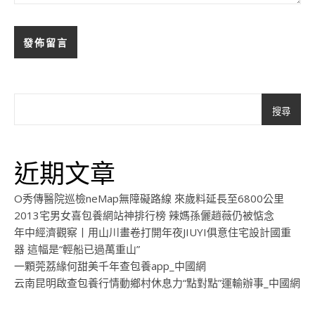
搜尋
近期文章
O秀傳醫院巡檢neMap無障礙路線 來歲料延長至6800公里
2013宅男女喜包養網站神排行榜 辣媽孫儷趙薇仍被惦念
年中經濟觀察丨用山川畫卷打開年夜JIUYI俱意住宅設計國重
器 這幅是“輕船已過萬重山”
一顆莞荔緣何甜美千年查包養app_中國網
云南昆明啟查包養行情動鄉村休息力“點對點”運輸辦事_中國網